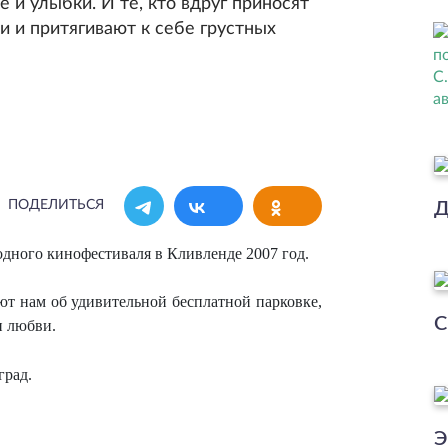
е и улыбки. И те, кто вдруг приносят
ми и притягивают к себе грустных
ПОДЕЛИТЬСЯ
Д
ного кинофестиваля в Кливленде 2007 год.
ют нам об удивительной бесплатной парковке,
С
и любви.
град.
Э