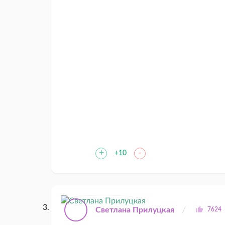
+
-
+10
Светлана Прилуцкая
7624