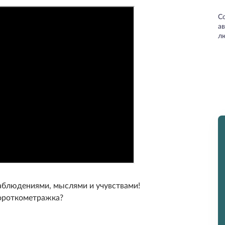
С
а
л
наблюдениями, мыслями и учувствами!
короткометражка?