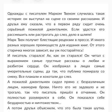
Однажды с писателем Марком Твеном случилась такая
история: он выступал на сцене со своими рассказами. И
друзья ему сказали, что в первом ряду сидит очень
серьёзный пожилой джентльмен. Если удастся его
рассмешить или растрогать до слез, дело в шляпе!
Марк Твен получит блестящие рецензии в прессе. И много
разных хороших преимуществ для издания книг. От этого
старичка многое зависит, вы уж постарайтесь!
И писатель старался! Ах, как он старался! Он читал с
выражением самые грустные рассказы о любви и
разбитом сердце. Он изображал в лицах самые
уморительные сцены, да так, что публика помирала со
смеху. Все плакали и хохотали до слез.
А пожилой джентльмен сидел прямо с безразличным
лицом, нахмурив брови. Ничто его не задевало и не
трогало, так что писатель пришёл в отчаяние. Он
полностью разуверился в себе. Он показался себе
бездарностью и ничтожеством…
А потом друзья объяснили, что это была такая шутка.