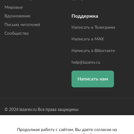
Мировые
Поддержка
Вдохновение
Письма читателей
Написать в Телеграмм
Сообщество
Написать в MAX
Написать в ВКонтакте
help@lazarev.ru
Написать нам
© 2026 lazarev.ru Все права защищены
Лазарев Сергей Николаевич (ИП) ИНН: 782570100635, ОГРНИП:
314784729300600, Р/С: 40802810102570002043,
Банк: ОАО "АЛЬФА-БАНК" БИК: 044525593, К/С:
Продолжая работу с сайтом, Вы даете согласие на