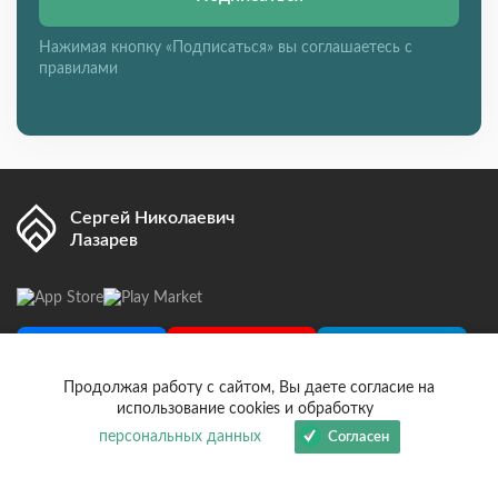
Нажимая кнопку «Подписаться» вы соглашаетесь с
правилами
Сергей Николаевич
Лазарев
Вконтакте
Youtube
Telegram
Продолжая работу с сайтом, Вы даете согласие на
Дзен
использование cookies и обработку
персональных данных
Согласен
Информация
Магазин
Об авторе
Видео