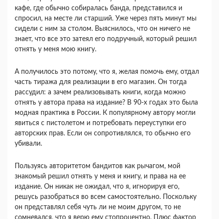
кафе, где обычно соби­ралась банда, представился и
спросил, на месте ли старший. Уже через пять минут мы
сидели с ним за столом. Выяснилось, что он ничего не
знает, что все это затеял его подручный, который решил
отнять у меня мою книгу.
А получилось это пото­му, что я, желая помочь ему, отдал
часть тиража для реализации в его магазин. Он тогда
рассудил: а зачем реализовывать книги, когда можно
отнять у автора права на издание? В 90-х годах это была
модная практика в России. К популярному автору могли
явиться с пистолетом и потребовать пере­уступки его
авторских прав. Если он сопротивлял­ся, то обычно его
убивали.
Пользуясь авторитетом бандитов как рычагом, мой
знакомый решил отнять у меня и книгу, и права на ее
издание. Он никак не ожидал, что я, игнорируя его,
решусь разобраться во всем само­стоятельно. Поскольку
он представлял себя чуть ли не моим другом, то не
сомневался, что я верю ему стопроцентно. Плюс фактор