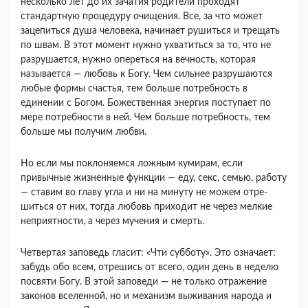
несколько лет до их зачатия родители проходят
стандартную процедуру очищения. Все, за что мо­жет
зацепиться душа человека, начинает рушиться и трещать
по швам. В этот момент нужно ухва­титься за то, что не
разрушается, нужно опереться на вечность, которая
называется — любовь к Богу. Чем сильнее разрушаются
любые формы счастья, тем больше потребность в
единении с Бо­гом. Божественная энергия поступает по
мере по­требности в ней. Чем больше потребность, тем
больше мы получим любви.
Но если мы поклоня­емся ложным кумирам, если
привычные жизнен­ные функции — еду, секс, семью, работу
— ста­вим во главу угла и ни на минуту не можем отре­
шиться от них, тогда любовь приходит не через мелкие
неприятности, а через мучения и смерть.
Четвертая заповедь гласит: «Чти субботу». Это означает:
забудь обо всем, отрешись от всего, один день в неделю
посвяти Богу. В этой запове­ди — не только отражение
законов вселенной, но и механизм выживания народа и