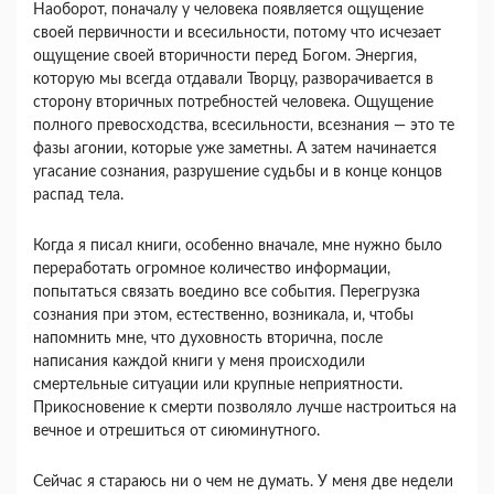
Наоборот, поначалу у человека появ­ляется ощущение
своей первичности и всесильности, потому что исчезает
ощущение своей вторичности перед Богом. Энергия,
которую мы всегда отдавали Творцу, разворачивается в
сторону вто­ричных потребностей человека. Ощущение
полно­го превосходства, всесильности, всезнания — это те
фазы агонии, которые уже заметны. А затем на­чинается
угасание сознания, разрушение судьбы и в конце концов
распад тела.
Когда я писал книги, особенно вначале, мне нужно было
переработать огромное количество информации,
попытаться связать воедино все со­бытия. Перегрузка
сознания при этом, естествен­но, возникала, и, чтобы
напомнить мне, что ду­ховность вторична, после
написания каждой кни­ги у меня происходили
смертельные ситуации или крупные неприятности.
Прикосновение к смерти позволяло лучше настроиться на
вечное и отре­шиться от сиюминутного.
Сейчас я стараюсь ни о чем не думать. У меня две недели