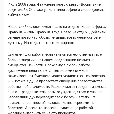
Июль 2008 года. Я закончил первую книгу «Воспитание
родителей». Она уже ушла в типо­графию и скоро должна
выйти в свет.
«Советский человек имеет право на отдых». Хо­роша фраза.
Право на жизнь. Право на труд. Пра­во на отдых. Добавили
бы еще право на любовь, глядишь, все изменилось бы к
лучшему. Но от­дых — это тоже хорошо.
Самая лучшая работа, если увлекаться ею, от­нимает все
больше энергии, и в нашем подсозна­нии незаметно
смещаются ценности. Поскольку в любой работе
достижение цели является темой очень важной,
зависимость от будущего может усиливаться неимоверно
— и тут же в душе прорастает ощущение превосходства,
собственной значимости. Увеличивается гордыня, а вместе
с нею — раздражительность, осуждение, страх и уныние.
Заболевший дух переводит свою болезнь в тело. От
неудач, неприятностей человек плавно переходит к
болезням. А всего-то-навсего — увле­чение работой,
желание выполнить ее на сто про­центов.