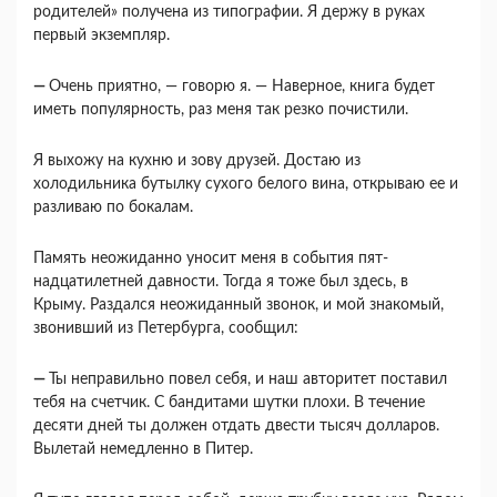
родителей» получена из типогра­фии. Я держу в руках
первый экземпляр.
—
Очень приятно, — говорю я. — Наверное, книга будет
иметь популярность, раз меня так рез­ко почистили.
Я выхожу на кухню и зову друзей. Достаю из
холодильника бутылку сухого белого вина, откры­ваю ее и
разливаю по бокалам.
Память неожиданно уносит меня в события пят­
надцатилетней давности. Тогда я тоже был здесь, в
Крыму. Раздался неожиданный звонок, и мой знакомый,
звонивший из Петербурга, сообщил:
—
Ты неправильно повел себя, и наш авторитет поставил
тебя на счетчик. С бандитами шутки пло­хи. В течение
десяти дней ты должен отдать двес­ти тысяч долларов.
Вылетай немедленно в Питер.