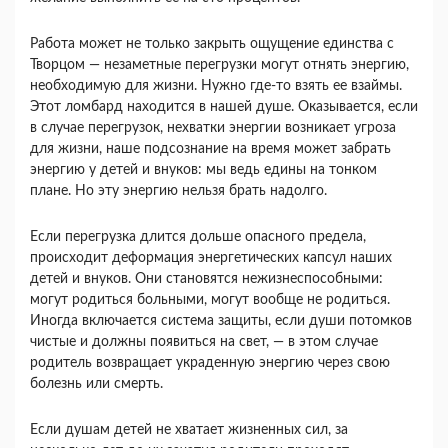
Работа может не только закрыть ощущение единства с
Творцом — незаметные перегрузки мо­гут отнять энергию,
необходимую для жизни. Нужно где-то взять ее взаймы.
Этот ломбард находится в нашей душе. Оказывается, если
в случае перегрузок, нехватки энергии возникает угроза
для жизни, наше подсознание на время мо­жет забрать
энергию у детей и внуков: мы ведь едины на тонком
плане. Но эту энергию нельзя брать надолго.
Если перегрузка длится дольше опасного предела,
происходит деформация энер­гетических капсул наших
детей и внуков. Они становятся нежизнеспособными:
могут родиться больными, могут вообще не родиться.
Иногда включается система защиты, если души потомков
чистые и должны появиться на свет, — в этом слу­чае
родитель возвращает украденную энергию че­рез свою
болезнь или смерть.
Если душам детей не хватает жизненных сил, за