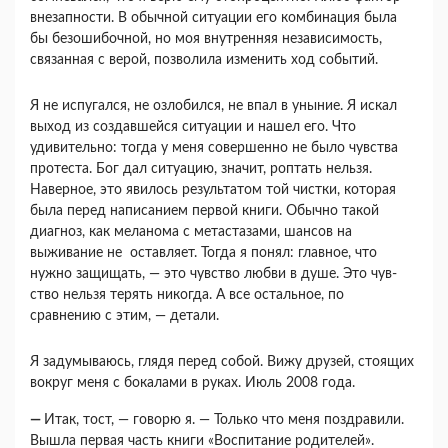
внезапности. В обычной ситуации его комбинация была
бы бе­зошибочной, но моя внутренняя независимость,
связанная с верой, позволила изменить ход собы­тий.
Я не испугался, не озлобился, не впал в уны­ние. Я искал
выход из создавшейся ситуации и на­шел его. Что
удивительно: тогда у меня совершен­но не было чувства
протеста. Бог дал ситуацию, значит, роптать нельзя.
Наверное, это явилось ре­зультатом той чистки, которая
была перед написа­нием первой книги. Обычно такой
диагноз, как меланома с метастазами, шансов на
выживание не оставляет. Тогда я понял: главное, что
нужно за­щищать, — это чувство любви в душе. Это чув­
ство нельзя терять никогда. А все остальное, по
сравнению с этим, — детали.
Я задумываюсь, глядя перед собой. Вижу дру­зей, стоящих
вокруг меня с бокалами в руках. Июль 2008 года.
—
Итак, тост, — говорю я. — Только что меня поздравили.
Вышла первая часть книги «Воспита­ние родителей».