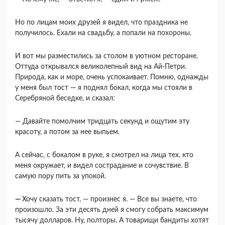
Но по лицам моих друзей я видел, что праздни­ка не
получилось. Ехали на свадьбу, а попали на похороны.
И вот мы разместились за столом в уютном рес­торане.
Оттуда открывался великолепный вид на Ай-Петри.
Природа, как и море, очень успокаи­вает. Помню, однажды
у меня был тост — я поднял бокал, когда мы стояли в
Серебряной беседке, и сказал:
— Давайте помолчим тридцать секунд и ощу­тим эту
красоту, а потом за нее выпьем.
А сейчас, с бокалом в руке, я смотрел на лица тех, кто
меня окружает, и видел сострадание и со­чувствие. В
самую пору пить за упокой.
—
Хочу сказать тост, — произнес я. — Все вы знаете, что
произошло. За эти десять дней я смогу собрать максимум
тысячу долларов. Ну, полторы. А товарищи бандиты хотят