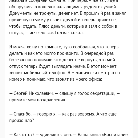
лежала в соседней комнате. При первом же взгляде я
обнаруживаю кошелек валя­ющимся рядом с сумкой.
Документы не тронуты, денег нет. В прошлый раз я занял
приличную сумму у своих друзей и теперь привез ее,
чтобы отдать. Плюс деньги, которые я взял с собой в
отпуск, — исчезло все. Гол как сокол.
Я молча хожу по комнате, туго соображая, что теперь
делать и как это могло произойти. В оче­редной раз
болезненно понимаю, что денег не вер­нуть, что мой
отпуск теперь будет выглядеть ина­че. В этот момент
звонит мобильный телефон. Я механически смотрю на
номер и понимаю, что звонят из моего офиса:
—
Сергей Николаевич, — слышу я голос секре­тарши, —
примите мои поздравления.
—
Спасибо, — говорю я, — как раз вовремя. А что еще
произошло?
—
Как «что»? — удивляется она. — Ваша кни­га «Воспитание