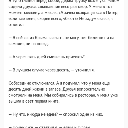
Я тупо глядел перед собой, держа трубку возле уха. Рядом
сидели друзья, слышавшие весь разго­вор. У меня в тот
момент мелькнула мысль: «А за­чем возвращаться в Питер,
если там меня, скорее всего, убьют?» Не задумываясь, я
ответил:
—
Я сейчас из Крыма выехать не могу, нет би­летов ни на
самолет, ни на поезд.
—
А через пять дней сможешь приехать?
—
В лучшем случае через десять, — уточ­нил я.
Собеседник отключился. А я подумал, что у меня еще
десять дней жизни в запасе. Друзья во­просительно
смотрели на меня. Мы собирались в ресторан, у меня уже
вышла в свет первая книга.
—
Ну что, никуда не едем? — спросил один из них.
—
Почему же, — ответил я, — едим и гуляем.