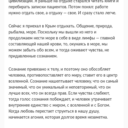
цивилизации. Я раньше на отдыхе старался читать книги и
пере­бирать записки пациентов. Потом понял: работе
нужно отдать свое, а отдыху — свое. И сразу ста­ло легче.
Сейчас я приехал в Крым отдыхать. Общение, природа,
рыбалка, море. Поскольку мы вышли из него и
продолжаем нести море в себе в виде лим­фы — главной
составляющей нашей крови, то, окунаясь в море, мы
можем забыть обо всем, и тогда оживают чувства, не
придавленные созна­нием.
Сознание привязано к телу, и поэтому оно обо­собляет
человека, противопоставляет его миру, ставит его в центр
вселенной. Сознание нашепты­вает человеку, что он самый
значимый, что он уникальный и неповторимый, что он
лучше всех, что он всегда прав. Если чувства слабеют,
тогда голос сознания побеждает, и человек утрачивает
внутреннее единство с миром, с вселенной и с Бо­гом.
Когда любовь перестает струиться в нашу душу,
начинается агония, которая долгое время незаметна.