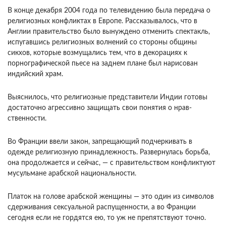
В конце декабря 2004 года по телевидению была передача о
религиозных конфликтах в Евро­пе. Рассказывалось, что в
Англии правительство было вынуждено отменить спектакль,
испугав­шись религиозных волнений со стороны общины
сикхов, которые возмущались тем, что в декора­циях к
порнографической пьесе на заднем плане был нарисован
индийский храм.
Выяснилось, что религиозные представители Индии готовы
доста­точно агрессивно защищать свои понятия о нрав­
ственности.
Во Франции ввели закон, запрещающий под­черкивать в
одежде религиозную принадлежность. Развернулась борьба,
она продолжается и сей­час, — с правительством конфликтуют
мусульма­не арабской национальности.
Платок на голове арабской женщины — это один из символов
сдерживания сексуальной распущенности, а во Фран­ции
сегодня если не гордятся ею, то уж не препят­ствуют точно.