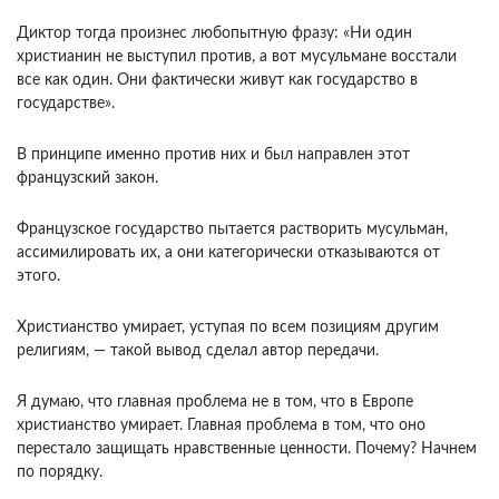
Диктор тогда произнес любопытную фразу: «Ни один
христианин не выступил против, а вот мусульмане восстали
все как один. Они фак­тически живут как государство в
государстве».
В принципе именно против них и был направ­лен этот
французский закон.
Французское госу­дарство пытается растворить мусульман,
ассими­лировать их, а они категорически отказываются от
этого.
Христианство умирает, уступая по всем позици­ям другим
религиям, — такой вывод сделал автор передачи.
Я думаю, что главная проблема не в том, что в Европе
христианство умирает. Главная проблема в том, что оно
перестало защищать нравственные ценности. Почему? Начнем
по порядку.