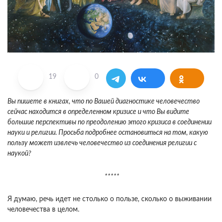
19
0
Вы пишете в книгах, что по Вашей диагности­ке человечество
сейчас находится в определен­ном кризисе и что Вы видите
большие перспек­тивы по преодолению этого кризиса в соедине­нии
науки и религии. Просьба подробнее остановиться на том, какую
пользу может из­влечь человечество из соединения религии с
наукой?
*****
Я думаю, речь идет не столько о пользе, сколько о выживании
человечества в целом.