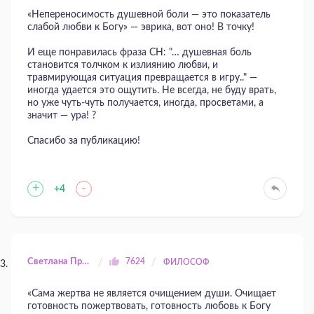
«Непереносимость душевной боли — это показа­тель
слабой любви к Богу» — эврика, вот оно! В точку!
И еще понравилась фраза СН: "… ду­шевная боль
становится толчком к излиянию любви, и
травмирующая ситуация превращается в игру.." —
иногда удается это ощутить. Не всегда, не буду врать,
но уже чуть-чуть получается, иногда, просветами, а
значит — ура! ?
Спасибо за публикацию!
+
-
+4
Светлана Прилуцкая
7624
ФИЛОСОФ
«Сама жертва не является очищением души. Очищает
готовность пожертвовать, готовность любовь к Богу