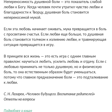
Непереносимость душевной боли — это показа­тель слабой
любви к Богу. Когда человек почти утра­тил чувство любви и
благодарности к Творцу, душев­ная боль становится
непереносимой мукой.
Если эта любовь начинает оживать, мука превращается в боль
с просветами счастья. Если любви еще больше, то ду­шевная
боль становится толчком к излиянию любви, и травмирующая
ситуация превращается в игру.
В принципе вся жизнь — это есть игра с одним глав­ным
правилом: научиться любить, усилить любовь и отдачу. Если с
любовью принимать не только душев­ную, но и физическую
боль, то она естественным об­разом будет уменьшаться,
потому что главное пред­назначение боли — это подталкивание
к любви.
С. Н. Лазарев, «Человек будущего. Воспитание родителей»
Ответы на вопросы
Подробнее о книге