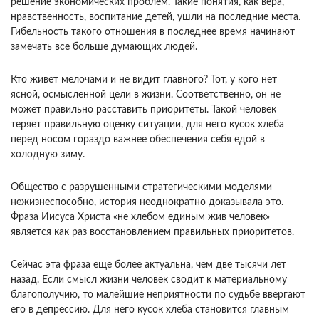
решение экономических проб­лем. Такие понятия, как вера,
нравственность, вос­питание детей, ушли на последние места.
Гибель­ность такого отношения в последнее время начинают
замечать все больше думающих людей.
Кто живет мелочами и не видит главного? Тот, у кого нет
ясной, осмысленной цели в жизни. Соот­ветственно, он не
может правильно расставить прио­ритеты. Такой человек
теряет правильную оценку си­туации, для него кусок хлеба
перед носом гораздо важнее обеспечения себя едой в
холодную зиму.
Об­щество с разрушенными стратегическими моделями
нежизнеспособно, история неоднократно доказывала это.
Фраза Иисуса Христа «не хлебом единым жив человек»
является как раз восстановлением правиль­ных приоритетов.
Сейчас эта фраза еще более акту­альна, чем две тысячи лет
назад. Если смысл жизни человек сводит к материальному
благополучию, то малейшие неприятности по судьбе ввергают
его в депрессию. Для него кусок хлеба становится глав­ным