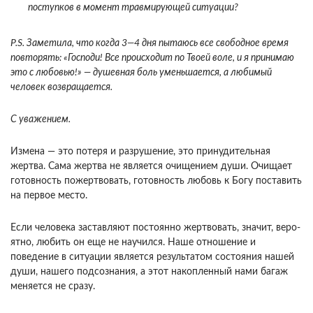
поступков в момент травмирующей ситуации?
P.S. Заметила, что когда 3—4 дня пытаюсь все свободное время
повторять: «Господи! Все проис­ходит по Твоей воле, и я принимаю
это с лю­бовью!» — душевная боль уменьшается, а люби­мый
человек возвращается.
С уважением.
Измена — это потеря и разрушение, это принуди­тельная
жертва. Сама жертва не является очищением души. Очищает
готовность пожертвовать, готовность любовь к Богу поставить
на первое место.
Если чело­века заставляют постоянно жертвовать, значит, веро­
ятно, любить он еще не научился. Наше отношение и
поведение в ситуации является результатом состоя­ния нашей
души, нашего подсознания, а этот накоп­ленный нами багаж
меняется не сразу.