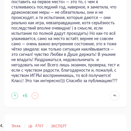
поставить на первое место» — это то, с чем я
сталкиваюсь последний год, наверное, я заметила, что
драконовские меры — не обязательны, они и не
происходят, а те испытания, которые даются — они
реально как игра, невзаправдашние, хотя серьёзность
последствий вполне очевидна! ( в смысле, если
испытание по полной дадут проходить) Но как-то всё
улаживается, само на место встаёт, вернее не совсем
само — очень важно внутреннее состояние, это я тоже
чётко увидела: как только ситуация наклёвывается —
это сигнал! чувство Любви в Душе держать! В уныние
не впадать! Раздражаться, недовольничать и
негодовать ни-ни! Всего лишь экзамен, проверка, тест и
если с чувством радости, благодарности и, пожалуй, с
чувством ИГРЫ воспринимаешь, то всё получается!
Класс! Это так интересно!))) Спасибо за публикацию???
+
-
+5
Элла
4763
ЭКСПЕРТ