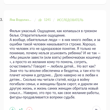
Яна Водолазова
1241
ИССЛЕДОВАТЕЛЬ
Фильм ужасный. Ощущение, как копаешься в грязном
белье. Отвратительное ощущение.
А вообще, обаятельные люди — в них много любви, и за
ошибки такой человек наказывается строже. Хорошо,
что человек это не одноразовое понятие. Я только не
понимаю, почему нельзя усыновить ребенка? И не так —
«Мы решили завести (или взять) ребеночка(как кошечку)
», а просто из желания кому-то помочь, согреть,
осчастливить? Говорят — любила детей… Но вот как?
Зная что ты вполне обеспечена и бездетна, а там кто-то
плачет ночами в детдоме… Дело наверно не в любви к
детям… Сколько мы читали статей, когда в войну
погибали семьи, и женщины брали сирот, и дарили им
другую жизнь, и жизнь самих женщин обретала новый
смысл… Наверно, это про то, как свое желание-работы,
фигуры-продавливается вопреки судьбе.
+
-
+1