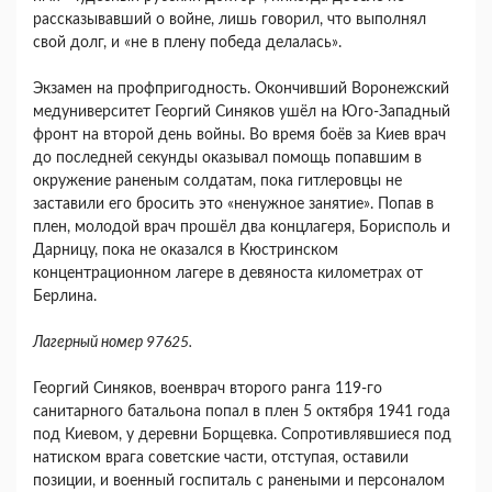
рассказывавший о войне, лишь говорил, что выполнял
свой долг, и «не в плену победа делалась».
Экзамен на профпригодность. Окончивший Воронежский
медуниверситет Георгий Синяков ушёл на Юго-Западный
фронт на второй день войны. Во время боёв за Киев врач
до последней секунды оказывал помощь попавшим в
окружение раненым солдатам, пока гитлеровцы не
заставили его бросить это «ненужное занятие». Попав в
плен, молодой врач прошёл два концлагеря, Борисполь и
Дарницу, пока не оказался в Кюстринском
концентрационном лагере в девяноста километрах от
Берлина.
Лагерный номер 97625.
Георгий Синяков, военврач второго ранга 119-го
санитарного батальона попал в плен 5 октября 1941 года
под Киевом, у деревни Борщевка. Сопротивлявшиеся под
натиском врага советские части, отступая, оставили
позиции, и военный госпиталь с ранеными и персоналом