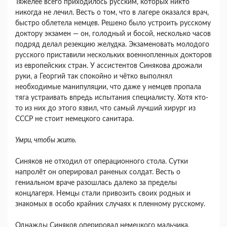
Тяжелее всего приходилось русским, которых никто
никогда не лечил. Весть о том, что в лагере оказался врач,
быстро облетела немцев. Решено было устроить русскому
доктору экзамен — он, голодный и босой, несколько часов
подряд делал резекцию желудка. Экзаменовать молодого
русского приставили нескольких военнопленных докторов
из европейских стран. У ассистентов Синякова дрожали
руки, а Георгий так спокойно и чётко выполнял
необходимые манипуляции, что даже у немцев пропала
тяга устраивать впредь испытания специалисту. Хотя кто-
то из них до этого язвил, что самый лучший хирург из
СССР не стоит немецкого санитара.
Умри, чтобы жить.
Синяков не отходил от операционного стола. Сутки
напролёт он оперировал раненых солдат. Весть о
гениальном враче разошлась далеко за пределы
концлагеря. Немцы стали привозить своих родных и
знакомых в особо крайних случаях к пленному русскому.
Однажды Синяков оперировал немецкого мальчика,