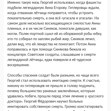
Именно такую мазь Георгий использовал, когда фашисты
подбили легендарную Анна Егорову. Гитлеровцы ждали,
когда отважная лётчица поправится, чтобы устроить
показательную смерть, а она всё «угасала и угасала». На
самом деле несколько восхищающихся смелостью Анны
пленных, и в их числе Синяков, помогали девушке, как
могли. Поляк-портной сшил ей из оборванной робы юбку,
кто-то собирал по каплям рыбий жир, Синяков лечил,
делая вид, что ей лекарства не помогают. Потом Анна
поправилась и при помощи Синякова бежала из
концлагеря. Советские солдаты, слышавшие о смерти
легендарной лётчицы, едва поверили в её чудесное
воскрешение.
Способы спасения солдат были разными, но чаще всего
Георгий стал использовать имитацию смерти. К счастью,
никому из гитлеровцев не пришло в голову подумать,
почему большинство раненых заключённых, которым
удавались побеги, прошли перед этим лечение у «русского
доктора». Георгий Фёдорович научил больных
имитировать собственную смерть. Громко констатировать