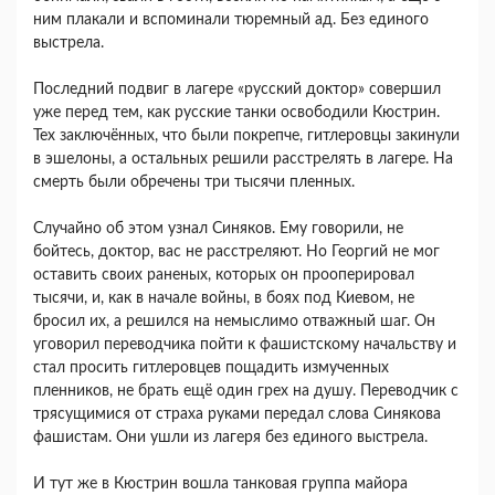
ним плакали и вспоминали тюремный ад. Без единого
выстрела.
Последний подвиг в лагере «русский доктор» совершил
уже перед тем, как русские танки освободили Кюстрин.
Тех заключённых, что были покрепче, гитлеровцы закинули
в эшелоны, а остальных решили расстрелять в лагере. На
смерть были обречены три тысячи пленных.
Случайно об этом узнал Синяков. Ему говорили, не
бойтесь, доктор, вас не расстреляют. Но Георгий не мог
оставить своих раненых, которых он прооперировал
тысячи, и, как в начале войны, в боях под Киевом, не
бросил их, а решился на немыслимо отважный шаг. Он
уговорил переводчика пойти к фашистскому начальству и
стал просить гитлеровцев пощадить измученных
пленников, не брать ещё один грех на душу. Переводчик с
трясущимися от страха руками передал слова Синякова
фашистам. Они ушли из лагеря без единого выстрела.
И тут же в Кюстрин вошла танковая группа майора