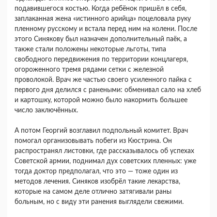
подавившегося костью. Когда ребёнок пришёл в себя,
заплаканная жена «истинного арийца» поцеловала руку
пленному русскому и встала перед ним на колени. После
этого Синякову был назначен дополнительный паёк, а
также стали положены некоторые льготы, типа
свободного передвижения по территории концлагеря,
огороженного тремя рядами сетки с железной
проволокой. Врач же частью своего усиленного пайка с
первого дня делился с ранеными: обменивал сало на хлеб
и картошку, которой можно было накормить большее
число заключённых.
А потом Георгий возглавил подпольный комитет. Врач
помогал организовывать побеги из Кюстрина. Он
распространял листовки, где рассказывалось об успехах
Советской армии, поднимал дух советских пленных: уже
тогда доктор предполагал, что это — тоже один из
методов лечения. Синяков изобрёл такие лекарства,
которые на самом деле отлично затягивали раны
больным, но с виду эти ранения выглядели свежими.