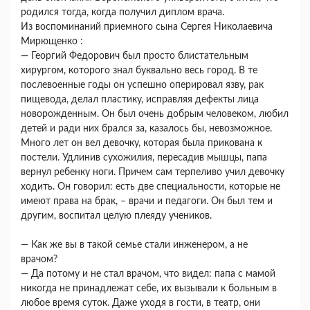
родился тогда, когда получил диплом врача.
Из воспоминаний приемного сына Сергея Николаевича
Мирющенко :
— Георгий Федорович был просто блистательным
хирургом, которого знал буквально весь город. В те
послевоенные годы он успешно оперировал язву, рак
пищевода, делал пластику, исправляя дефекты лица
новорожденным. Он был очень добрым человеком, любил
детей и ради них брался за, казалось бы, невозможное.
Много лет он вел девочку, которая была прикована к
постели. Удлинив сухожилия, пересадив мышцы, папа
вернул ребенку ноги. Причем сам терпеливо учил девочку
ходить. Он говорил: есть две специальности, которые не
имеют права на брак, – врачи и педагоги. Он был тем и
другим, воспитал целую плеяду учеников.
— Как же вы в такой семье стали инженером, а не
врачом?
— Да потому и не стал врачом, что видел: папа с мамой
никогда не принадлежат себе, их вызывали к больным в
любое время суток. Даже уходя в гости, в театр, они