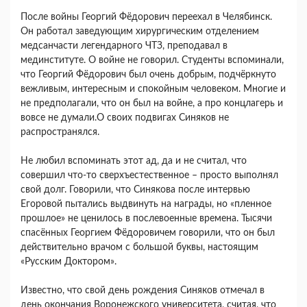
После войны Георгий Фёдорович переехал в Челябинск.
Он работал заведующим хирургическим отделением
медсанчасти легендарного ЧТЗ, преподавал в
мединституте. О войне не говорил. Студенты вспоминали,
что Георгий Фёдорович был очень добрым, подчёркнуто
вежливым, интересным и спокойным человеком. Многие и
не предполагали, что он был на войне, а про концлагерь и
вовсе не думали.О своих подвигах Синяков не
распространялся.
Не любил вспоминать этот ад, да и не считал, что
совершил что-то сверхъестественное – просто выполнял
свой долг. Говорили, что Синякова после интервью
Егоровой пытались выдвинуть на награды, но «пленное
прошлое» не ценилось в послевоенные времена. Тысячи
спасённых Георгием Фёдоровичем говорили, что он был
действительно врачом с большой буквы, настоящим
«Русским Доктором».
Известно, что свой день рождения Синяков отмечал в
день окончания Воронежского университета, считая, что