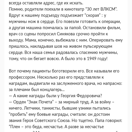
всегда оставляли адрес, где их искать.
Помню, родители поехали в кинотеатр “30 лет ВЛКСМ”.
Вдруг к нашему подъезду подъезжает “скорая” : у
мужчины нож в сердце. Его повезли готовить к операции,
а другая машина помчалась за папой. Остановили фильм,
врач со сцены попросил Синякова срочно пройти к
выходу. Мама, конечно, выбежала с ним. Оперировать ему
пришлось, накладывая шов на живом пульсирующем
сердце. Вся наша семья радовалась спасению мужчины,
тому, что он бегает вовсю. А было это в 1949 году!
Вот почему пациенты боготворили его. Все называли его
профессором. Несколько раз его представляли к
наградам, выдвигали на заслуженного врача, но напрасно:
за плечами был концлагерь...
— А какие награды были у Георгия Федоровича?
— Орден “Знак Почета” – за мирный труд. А за войну –
ничего. Летчики, танкисты, бывшие узники пытались
“пробить” ему боевые награды, считали: он достоин
звания Героя Советского Союза. Но тщетно. Папа говорил:
“Плен – это беда, несчастье. А разве за несчастье