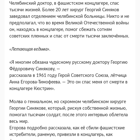
Челябинский доктор, в фашистском концлагере, спас
тысячи жизней. Более 20 лет хирург Георгий Синяков
заведовал отделением челябинской больницы. Никто и не
предполагал, что во время Великой Отечественной войны
он, находясь в концлагере, помог сбежать сотням
советских пленных и спас от смерти тысячи заключённых.
«Летающая ведьма».
«Я многим обязана чудесному русскому доктору Георгию
Фёдоровичу Синякову, —
рассказала в 1961 году Герой Советского Союза, лётчица
Анна Егорова-Тимофеева. — Это он спас меня от смерти в
концлагере Кюстрин».
Молва о гениальном, но скромном челябинском хирурге
Георгии Синякове, который, рискуя собственной жизнью,
помогал тысячам солдат, после этого интервью облетела
весь мир.
Егорова подробно рассказала, как её сбили фашистские
истребители, раненую, привезли в концлагерь, как