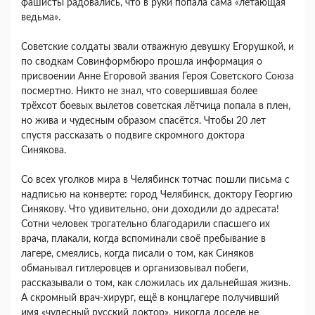
фашисты радовались, что в руки попала сама «летающая
ведьма».
Советские солдаты звали отважную девушку Егорушкой, и
по сводкам Совинформбюро прошла информация о
присвоении Анне Егоровой звания Героя Советского Союза
посмертно. Никто не знал, что совершившая более
трёхсот боевых вылетов советская лётчица попала в плен,
но жива и чудесным образом спасётся. Чтобы 20 лет
спустя рассказать о подвиге скромного доктора
Синякова.
Со всех уголков мира в Челябинск тотчас пошли письма с
надписью на конверте: город Челябинск, доктору Георгию
Синякову. Что удивительно, они доходили до адресата!
Сотни человек трогательно благодарили спасшего их
врача, плакали, когда вспоминали своё пребывание в
лагере, смеялись, когда писали о том, как Синяков
обманывал гитлеровцев и организовывал побеги,
рассказывали о том, как сложилась их дальнейшая жизнь.
А скромный врач-хирург, ещё в концлагере получивший
имя «чудесный русский доктор», никогда доселе не