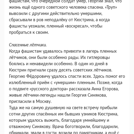
фашистам, что очередной солдат умер, Георгий знал, что
жизнь ещё одного советского человека спасена. «Труп»
вывозили с другими действительно умершими,
сбрасывали в ров неподалёку от Кюстрина, а когда
фашисты уезжали, пленный «воскресал», чтобы
пробраться к своим.
Спасенные лётчики.
Когда фашистам удавалось привезти в лагерь пленных
лётчиков, они были особенно рады. Их гитлеровцы
боялись и ненавидели особенно. В один из дней в
Кюстрин пригнали сразу десять советских лётчиков.
Георгию Фёдоровичу удалось спасти всех. Здесь помог его
излюбленный приём с «умершим» пленным. Позже, когда
о подвиге «русского доктора» рассказала Анна Егорова,
живые лётчики-легенды нашли Георгия Синякова,
пригласили в Москву.
Туда же на самую душевную на свете встречу прибыли
сотни других спасённых им бывших узников Кюстрина,
которым удалось выжить, благодаря умнейшему и
отважному Синякову. Врача боготворили, благодарили,
обнимали, звали в гости, возили по памятникам, а ещё с