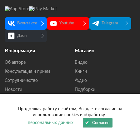
Вконтакте
Youtube
Telegram
Дзен
Информация
Магазин
Об авторе
Видео
Консультация и прием
Книги
Сотрудничество
Аудио
Новости
Подборки
Мобильное приложение
Тема: болезни
Официальные источники
С чего начать
Продолжая работу с сайтом, Вы даете согласие на
использование cookies и обработку
Лазарева С.Н.
Доставка
персональных данных
Согласен
Политика
конфиденциальности