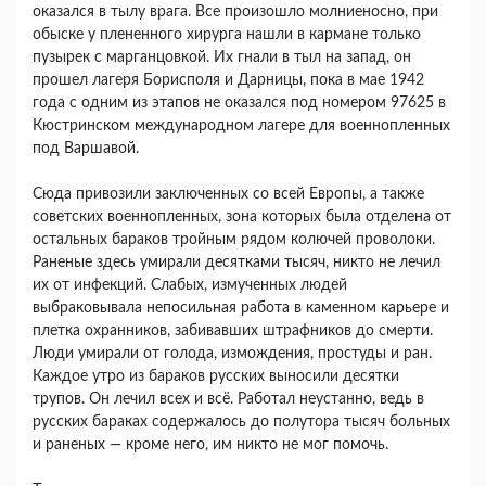
оказался в тылу врага. Все произошло молниеносно, при
обыске у плененного хирурга нашли в кармане только
пузырек с марганцовкой. Их гнали в тыл на запад, он
прошел лагеря Борисполя и Дарницы, пока в мае 1942
года с одним из этапов не оказался под номером 97625 в
Кюстринском международном лагере для военнопленных
под Варшавой.
Сюда привозили заключенных со всей Европы, а также
советских военнопленных, зона которых была отделена от
остальных бараков тройным рядом колючей проволоки.
Раненые здесь умирали десятками тысяч, никто не лечил
их от инфекций. Слабых, измученных людей
выбраковывала непосильная работа в каменном карьере и
плетка охранников, забивавших штрафников до смерти.
Люди умирали от голода, измождения, простуды и ран.
Каждое утро из бараков русских выносили десятки
трупов. Он лечил всех и всё. Работал неустанно, ведь в
русских бараках содержалось до полутора тысяч больных
и раненых — кроме него, им никто не мог помочь.