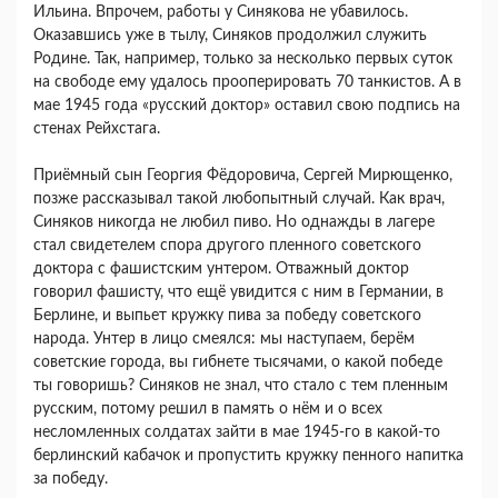
Ильина. Впрочем, работы у Синякова не убавилось.
Оказавшись уже в тылу, Синяков продолжил служить
Родине. Так, например, только за несколько первых суток
на свободе ему удалось прооперировать 70 танкистов. А в
мае 1945 года «русский доктор» оставил свою подпись на
стенах Рейхстага.
Приёмный сын Георгия Фёдоровича, Сергей Мирющенко,
позже рассказывал такой любопытный случай. Как врач,
Синяков никогда не любил пиво. Но однажды в лагере
стал свидетелем спора другого пленного советского
доктора с фашистским унтером. Отважный доктор
говорил фашисту, что ещё увидится с ним в Германии, в
Берлине, и выпьет кружку пива за победу советского
народа. Унтер в лицо смеялся: мы наступаем, берём
советские города, вы гибнете тысячами, о какой победе
ты говоришь? Синяков не знал, что стало с тем пленным
русским, потому решил в память о нём и о всех
несломленных солдатах зайти в мае 1945-го в какой-то
берлинский кабачок и пропустить кружку пенного напитка
за победу.