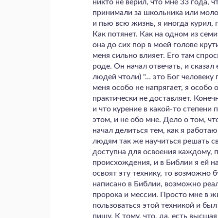
никто не верил, что мне 33 года, 
принимали за школьника или моло
и пью всю жизнь, я иногда курил,
Как потянет. Как на одном из сем
она до сих пор в моей голове крути
меня сильно влияет. Его там спрос
роде. Он начал отвечать, и сказал 
людей чтоли) "… это Бог человеку г
меня особо не напрягает, я особо 
практически не доставляет. Конечн
и что курение в какой-то степени 
этом, и не обо мне. Дело о том, чт
начал делиться тем, как я работа
людям так же научиться решать св
доступна для освоения каждому, п
происхождения, и в Библии я ей н
освоят эту технику, то возможно б
написано в Библии, возможно реал
пророка и мессии. Просто мне в ж
пользоваться этой техникой и был
пишу. К тому, что, да, есть высшая