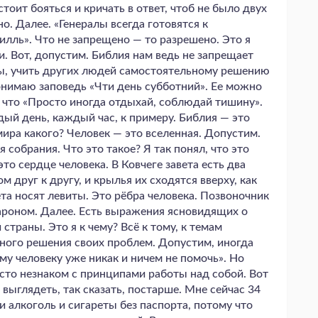
стоит бояться и кричать в ответ, чтоб не было двух
. Далее. «Генералы всегда готовятся к
лль». Что не запрещено — то разрешено. Это я
и. Вот, допустим. Библия нам ведь не запрещает
сы, учить других людей самостоятельному решению
онимаю заповедь «Чти день субботний». Ее можно
 что «Просто иногда отдыхай, соблюдай тишину».
ый день, каждый час, к примеру. Библия — это
ира какого? Человек — это вселенная. Допустим.
 собрания. Что это такое? Я так понял, что это
это сердце человека. В Ковчеге завета есть два
 друг к другу, и крылья их сходятся вверху, как
ета носят левиты. Это рёбра человека. Позвоночник
ароном. Далее. Есть выражения ясновидящих о
 страны. Это я к чему? Всё к тому, к темам
ьного решения своих проблем. Допустим, иногда
му человеку уже никак и ничем не помочь». Но
росто незнаком с принципами работы над собой. Вот
 выглядеть, так сказать, постарше. Мне сейчас 34
и алкоголь и сигареты без паспорта, потому что