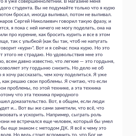
что я уже совершеннолетний. В магазине меня
дого студента. Вы не подумайте только что я курю
 потом бросал, иногда выпивал, потом не выпивал.
инаров Сергей Николаевич говорил такую фразу, и
тся, я пока с ней ничего не могу поделать, она на
или про курение, как бросить курить и все в этом
еще, так с улыбкой (как бы так, чтоб не напугать
оворит «кури»". Вот и я сейчас пока курю. Но это
от этого не страдаю. Но удовольствия мне это
о, всем давно известно, что легкие — это гордыня,
позволяет эту гордыню снизить. Но дело не об
о я хочу рассказать, чем хочу поделиться. Я уже
ю, как решаю свои проблемы. Я считаю, что если
ои проблемы, по этой технике, а эта техника
отому что эта техника природного
ашел доказательство. Вот, в общем, если люди
удет и… Вот вы же сами заметили, что всё, что
изовать и ускорить. Например, сыграть роль
изни не встречался еще человек, который бы умел
 бы еще знаком с методом ДК. Я всё к чему это
 воля. Но ведь стоит вспомнить то, что Бог не