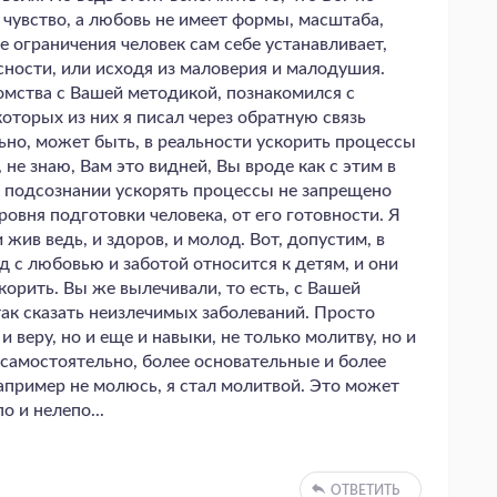
 чувство, а любовь не имеет формы, масштаба,
е ограничения человек сам себе устанавливает,
асности, или исходя из маловерия и малодушия.
омства с Вашей методикой, познакомился с
оторых из них я писал через обратную связь
льно, может быть, в реальности ускорить процессы
не знаю, Вам это видней, Вы вроде как с этим в
в подсознании ускорять процессы не запрещено
уровня подготовки человека, от его готовности. Я
 жив ведь, и здоров, и молод. Вот, допустим, в
 с любовью и заботой относится к детям, и они
орить. Вы же вылечивали, то есть, с Вашей
к сказать неизлечимых заболеваний. Просто
 веру, но и еще и навыки, не только молитву, но и
 самостоятельно, более основательные и более
апример не молюсь, я стал молитвой. Это может
о и нелепо...
ОТВЕТИТЬ