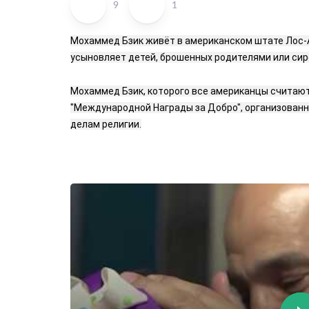
9
1
Мохаммед Бзик живёт в американском штате Лос-А
усыновляет детей, брошенных родителями или сир
Мохаммед Бзик, которого все американцы считают 
"Международной Награды за Добро​", организован
делам религии.