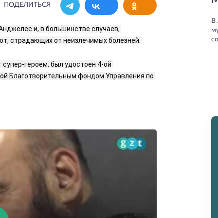
М
ПОДЕЛИТЬСЯ
В
нджелес и, в большинстве случаев, 
м
со
от, страдающих от неизлечимых болезней. 
супер-героем, был удостоен 4-ой 
ной Благотворительным фондом Управления по 