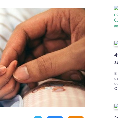
4
з
В
о
о
О