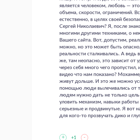
является человеком, любовь — это
объема, скорости, ограничений. Вс
естественно, в целях своей безоп
Сергей Николаевич? Я, после знак
многими другими техниками, о нек
Вашего сайта. Вот, допустим, реа
можно, но это может быть опасно, 
реальности сталкивались. А ведь 
же, там неопасно, это зависит от 
через себя много чего пропустил, и
видео что нам показано? Мохаммед
живут дольше. И это же можно уск
помощью люди вылечивались от та
людям нужно дать не только цель и
уловить механизм, навыки работы
серьезные и продвинутые. Я вот н
для кого-то прозвучать дико и глуп
+
-
+1