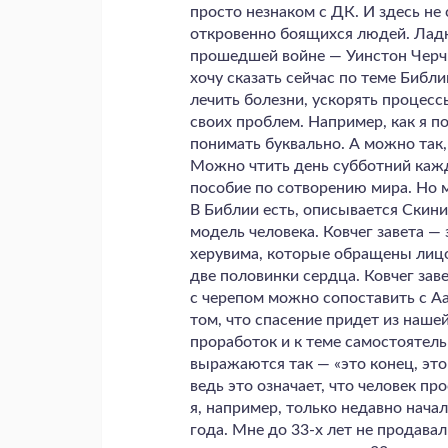
просто незнаком с ДК. И здесь не 
откровенно боящихся людей. Ладно
прошедшей войне — Уинстон Черчи
хочу сказать сейчас по теме Библи
лечить болезни, ускорять процес
своих проблем. Например, как я п
понимать буквально. А можно так,
Можно чтить день субботний кажд
пособие по сотворению мира. Но м
В Библии есть, описывается Скиния
модель человека. Ковчег завета — 
херувима, которые обращены лицом
две половинки сердца. Ковчег зав
с черепом можно сопоставить с А
том, что спасение придет из нашей
проработок и к теме самостоятел
выражаются так — «это конец, это
ведь это означает, что человек п
я, например, только недавно начал
года. Мне до 33-х лет не продавал