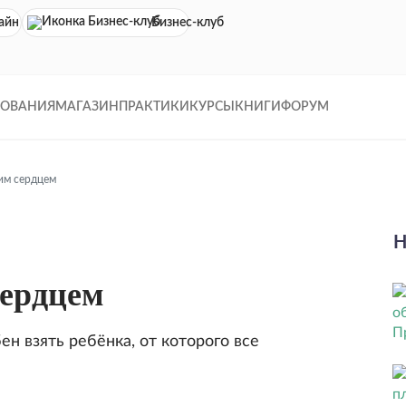
айн кинотеатр
Бизнес-клуб
ДОВАНИЯ
МАГАЗИН
ПРАКТИКИ
КУРСЫ
КНИГИ
ФОРУМ
им сердцем
Н
сердцем
ен взять ребёнка, от которого все