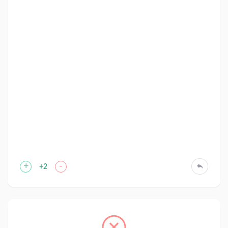
+
-
+2