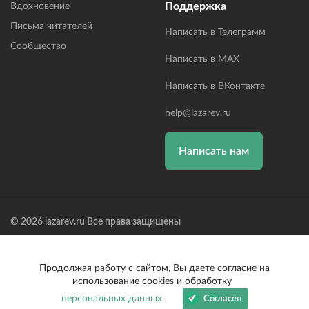
Поддержка
Вдохновение
Письма читателей
Написать в Телеграмм
Сообщество
Написать в MAX
Написать в ВКонтакте
help@lazarev.ru
Написать нам
© 2026 lazarev.ru Все права защищены
Лазарев Сергей Николаевич (ИП) ИНН: 782570100635, ОГРНИП:
314784729300600, Р/С: 40802810102570002043,
Банк: ОАО "АЛЬФА-БАНК" БИК: 044525593, К/С:
Продолжая работу с сайтом, Вы даете согласие на
30101810200000000593
использование cookies и обработку
персональных данных
Согласен