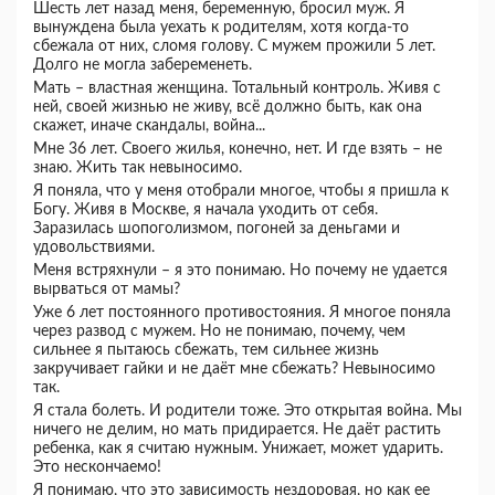
Шесть лет назад меня, беременную, бросил муж. Я
вынуждена была уехать к родителям, хотя когда-то
сбежала от них, сломя голову. С мужем прожили 5 лет.
Долго не могла забеременеть.
Мать – властная женщина. Тотальный контроль. Живя с
ней, своей жизнью не живу, всё должно быть, как она
скажет, иначе скандалы, война...
Мне 36 лет. Своего жилья, конечно, нет. И где взять – не
знаю. Жить так невыносимо.
Я поняла, что у меня отобрали многое, чтобы я пришла к
Богу. Живя в Москве, я начала уходить от себя.
Заразилась шопоголизмом, погоней за деньгами и
удовольствиями.
Меня встряхнули – я это понимаю. Но почему не удается
вырваться от мамы?
Уже 6 лет постоянного противостояния. Я многое поняла
через развод с мужем. Но не понимаю, почему, чем
сильнее я пытаюсь сбежать, тем сильнее жизнь
закручивает гайки и не даёт мне сбежать? Невыносимо
так.
Я стала болеть. И родители тоже. Это открытая война. Мы
ничего не делим, но мать придирается. Не даёт растить
ребенка, как я считаю нужным. Унижает, может ударить.
Это нескончаемо!
Я понимаю, что это зависимость нездоровая, но как ее