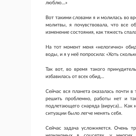
люблю…»
Вот такими словами я и молилась во вр
молитвы, я почувствовала, что все о
изменение состояния, как тяжесть спала
На тот момент меня «нелогично» оби
воды, и я у неё попросила: «Хоть сколько
Так вот, во время такого принудите
избавилась от всех обид…
Сейчас вся планета оказалась почти в
решить проблемно, работы нет и та
подлетающего снаряда (вируса)… Как ни
ситуации было легче менять себя.
Сейчас задача усложняется. Очень т
незнакомых в соцсетях, у многих 