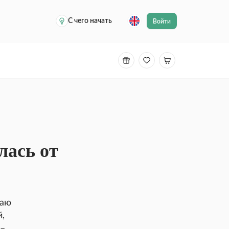
С чего начать
Войти
лась от
щаю
,
 –