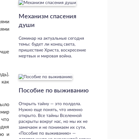
Механизм спасения
нями
души
нями
Семинар на актуальные сегодня
темы: будет ли конец света,
пришествие Христа, воскресение
учше
мертвых и мировая война.
дь).
 как
Пособие по выживанию
Открыть тайну — это полдела.
было
Нужно еще понять, что именно
«мир
открыто. Все тайны Вселенной
 что
раскрыты вокруг нас, но мы их не
одня
замечаем и не понимаем их сути.
«Пособие по выживанию» —
аю и