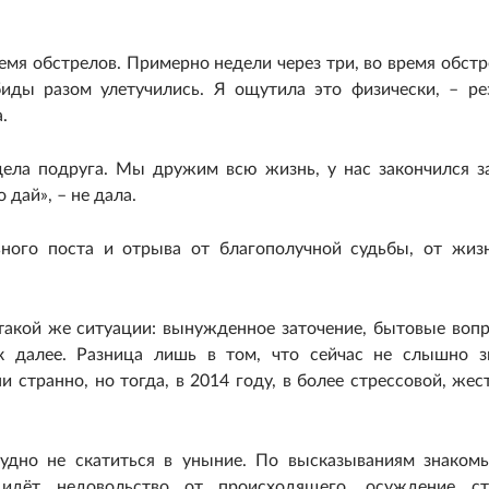
емя обстрелов. Примерно недели через три, во время обстр
биды разом улетучились. Я ощутила это физически, – ре
.
дела подруга. Мы дружим всю жизнь, у нас закончился з
 дай», – не дала.
льного поста и отрыва от благополучной судьбы, от жиз
 такой же ситуации: вынужденное заточение, бытовые воп
к далее. Разница лишь в том, что сейчас не слышно з
 странно, но тогда, в 2014 году, в более стрессовой, жес
рудно не скатиться в уныние. По высказываниям знаком
идёт недовольство от происходящего, осуждение ст