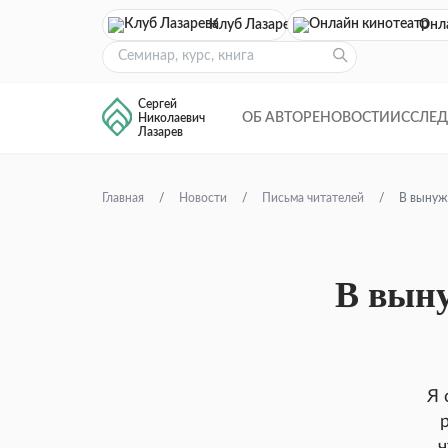
Клуб Лазарева
Онл
Сергей
ОБ АВТОРЕ
НОВОСТИ
ИССЛЕ
Николаевич
Лазарев
Главная
Новости
Письма читателей
В вынуж
В выну
Я 
ч