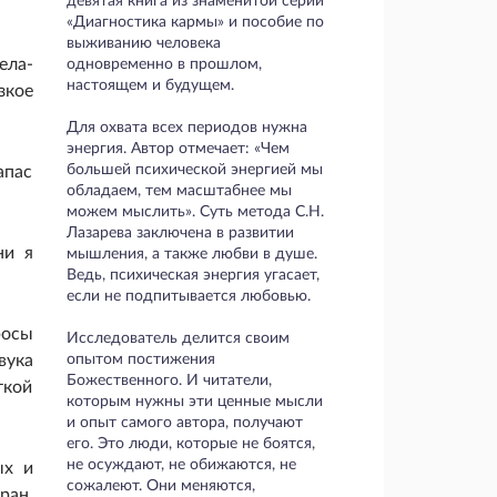
девятая книга из знаменитой серии
«Диагностика кармы» и пособие по
выживанию человека
ела-
одновременно в прошлом,
настоящем и будущем.
зкое
Для охвата всех периодов нужна
энергия. Автор отмечает: «Чем
большей психической энергией мы
апас
обладаем, тем масштабнее мы
можем мыслить». Суть метода С.Н.
Лазарева заключена в развитии
ни я
мышления, а также любви в душе.
Ведь, психическая энергия угасает,
если не подпитывается любовью.
росы
Исследователь делится своим
вука
опытом постижения
Божественного. И читатели,
ткой
которым нужны эти ценные мысли
и опыт самого автора, получают
его. Это люди, которые не боятся,
не осуждают, не обижаются, не
ых и
сожалеют. Они меняются,
ран,