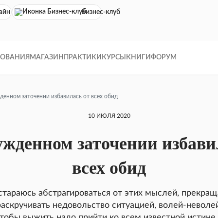
айн кинотеатр
Бизнес-клуб
ДОВАНИЯ
МАГАЗИН
ПРАКТИКИ
КУРСЫ
КНИГИ
ФОРУМ
денном заточении избавилась от всех обид
10 ИЮЛЯ 2020
жденном заточении избави
всех обид
стараюсь абстрагироваться от этих мыслей, прекра
раскручивать недовольство ситуацией, волей-неволей
тобы выжить надо прийти ко всем известной истине