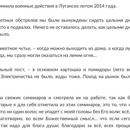
мнила военные действия в Луганске летом 2014 года.
нометных обстрелов мы были вынуждены сидеть целыми д
 кто в подвалах. Ничего не оставалось делать, как целыми д
было.
вотное чутье, – когда можно выходить из дома, а когда л
зда, мы сразу могли оказаться на линии огня…
льный пост, – в основном картошка и помидоры (лето ве
 Электричества не было, воды тоже. Поход на рынок был
ла свежих семинаров и смотрела их на работе, так как 
орые я для себя отметила из этих семинаров, это то, что 
то ни один волос не упадет с моей головы без Его воли; всё,
лаготворно, во всем Божественный смысл… что если сег
 так надо для блага души; благодарю за всё, всех прощ