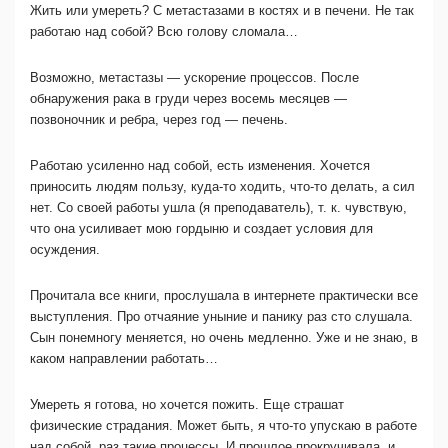
Жить или умереть? С метастазами в костях и в печени. Не так
работаю над собой? Всю голову сломала…
Возможно, метастазы — ускорение процессов. После
обнаружения рака в груди через восемь месяцев —
позвоночник и ребра, через год — печень.
Работаю усиленно над собой, есть изменения. Хочется
приносить людям пользу, куда-то ходить, что-то делать, а сил
нет. Со своей работы ушла (я преподаватель), т. к. чувствую,
что она усиливает мою гордыню и создает условия для
осуждения.
Прочитала все книги, прослушала в интернете практически все
выступления. Про отчаяние уныние и панику раз сто слушала.
Сын понемногу меняется, но очень медленно. Уже и не знаю, в
каком направлении работать…
Умереть я готова, но хочется пожить. Еще страшат
физические страдания. Может быть, я что-то упускаю в работе
над собой, раз такие процессы. И прошлое прокручивала, и