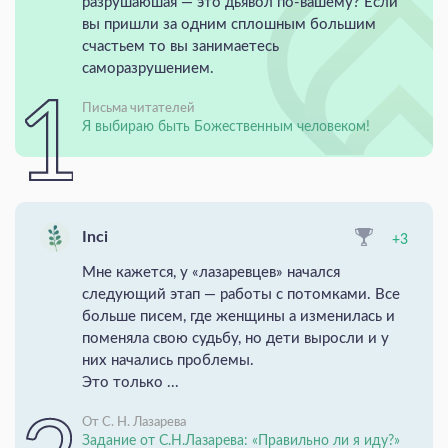
разрушаюшая — это дьявол по-вашему? Если
вы пришли за одним сплошным большим
счастьем то вы занимаетесь
саморазрушением.
Письма читателей
Я выбираю быть Божественным человеком!
Inci
+3
Мне кажется, у «лазаревцев» начался
следующий этап — работы с потомками. Все
больше писем, где женщины а изменилась и
поменяла свою судьбу, но дети выросли и у
них начались проблемы.
Это только ...
От С. Н. Лазарева
Задание от С.Н.Лазарева: «Правильно ли я иду?»