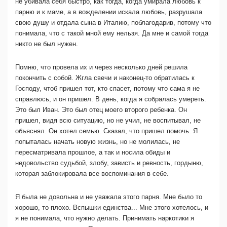
не убивала себя быстро, как тогда, когда умирала любовь к
парню и к маме, а в вожделении искала любовь, разрушала
свою душу и отдала сына в Италию, поблагодарив, потому что
понимала, что с такой мной ему нельзя. Да мне и самой тогда
никто не был нужен.
Помню, что провела их и через несколько дней решила
покончить с собой. Жгла свечи и наконец-то обратилась к
Господу, чтоб пришел тот, кто спасет, потому что сама я не
справлюсь, и он пришел. В день, когда я собралась умереть.
Это был Иван. Это был отец моего второго ребенка. Он
пришел, видя всю ситуацию, но не учил, не воспитывал, не
объяснял. Он хотел семью. Сказал, что пришел помочь. Я
попыталась начать новую жизнь, но не молилась, не
пересматривала прошлое, а так и носила обиды и
недовольство судьбой, злобу, зависть и ревность, гордыню,
которая заблокировала все воспоминания в себе.
Я была не довольна и не уважала этого парня. Мне было то
хорошо, то плохо. Вспышки единства... Мне этого хотелось, и
я не понимала, что нужно делать. Принимать наркотики я