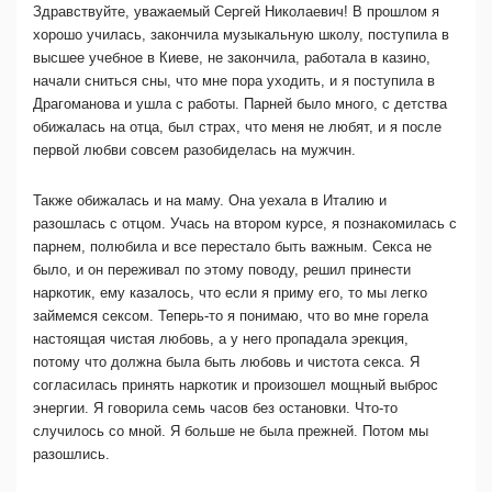
Здравствуйте, уважаемый Сергей Николаевич! В прошлом я
хорошо училась, закончила музыкальную школу, поступила в
высшее учебное в Киеве, не закончила, работала в казино,
начали сниться сны, что мне пора уходить, и я поступила в
Драгоманова и ушла с работы. Парней было много, с детства
обижалась на отца, был страх, что меня не любят, и я после
первой любви совсем разобиделась на мужчин.
Также обижалась и на маму. Она уехала в Италию и
разошлась с отцом. Учась на втором курсе, я познакомилась с
парнем, полюбила и все перестало быть важным. Секса не
было, и он переживал по этому поводу, решил принести
наркотик, ему казалось, что если я приму его, то мы легко
займемся сексом. Теперь-то я понимаю, что во мне горела
настоящая чистая любовь, а у него пропадала эрекция,
потому что должна была быть любовь и чистота секса. Я
согласилась принять наркотик и произошел мощный выброс
энергии. Я говорила семь часов без остановки. Что-то
случилось со мной. Я больше не была прежней. Потом мы
разошлись.