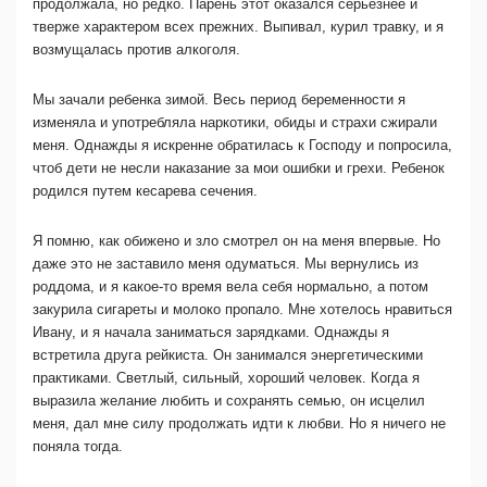
продолжала, но редко. Парень этот оказался серьезнее и
тверже характером всех прежних. Выпивал, курил травку, и я
возмущалась против алкоголя.
Мы зачали ребенка зимой. Весь период беременности я
изменяла и употребляла наркотики, обиды и страхи сжирали
меня. Однажды я искренне обратилась к Господу и попросила,
чтоб дети не несли наказание за мои ошибки и грехи. Ребенок
родился путем кесарева сечения.
Я помню, как обижено и зло смотрел он на меня впервые. Но
даже это не заставило меня одуматься. Мы вернулись из
роддома, и я какое-то время вела себя нормально, а потом
закурила сигареты и молоко пропало. Мне хотелось нравиться
Ивану, и я начала заниматься зарядками. Однажды я
встретила друга рейкиста. Он занимался энергетическими
практиками. Светлый, сильный, хороший человек. Когда я
выразила желание любить и сохранять семью, он исцелил
меня, дал мне силу продолжать идти к любви. Но я ничего не
поняла тогда.