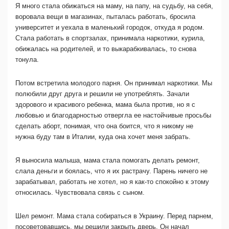
Я много стала обижаться на маму, на папу, на судьбу, на себя,
воровала вещи в магазинах, пыталась работать, бросила
университет и уехала в маленький городок, откуда я родом.
Стала работать в спортзалах, принимала наркотики, курила,
обижалась на родителей, и то выкарабкивалась, то снова
тонула.
Потом встретила молодого парня. Он принимал наркотики. Мы
полюбили друг друга и решили не употреблять. Зачали
здорового и красивого ребенка, мама была против, но я с
любовью и благодарностью отвергла ее настойчивые просьбы
сделать аборт, понимая, что она боится, что я никому не
нужна буду там в Италии, куда она хочет меня забрать.
Я выносила малыша, мама стала помогать делать ремонт,
слала деньги и боялась, что я их растрачу. Парень ничего не
зарабатывал, работать не хотел, но я как-то спокойно к этому
относилась. Чувствовала связь с сыном.
Шел ремонт. Мама стала собираться в Украину. Перед парнем,
посоветовавшись, мы решили закрыть дверь. Он начал