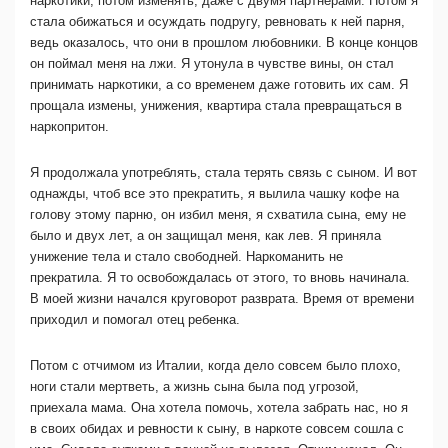
наркотики, потом изменять, даже с двумя партнерами. Потом я
стала обижаться и осуждать подругу, ревновать к ней парня,
ведь оказалось, что они в прошлом любовники. В конце концов
он поймал меня на лжи. Я утонула в чувстве вины, он стал
принимать наркотики, а со временем даже готовить их сам. Я
прощала измены, унижения, квартира стала превращаться в
наркопритон.
Я продолжала употреблять, стала терять связь с сыном. И вот
однажды, чтоб все это прекратить, я вылила чашку кофе на
голову этому парню, он избил меня, я схватила сына, ему не
было и двух лет, а он защищал меня, как лев. Я приняла
унижение тела и стало свободней. Наркоманить не
прекратила. Я то освобождалась от этого, то вновь начинала.
В моей жизни начался круговорот разврата. Время от времени
приходил и помогал отец ребенка.
Потом с отчимом из Италии, когда дело совсем было плохо,
ноги стали мертветь, а жизнь сына была под угрозой,
приехала мама. Она хотела помочь, хотела забрать нас, но я
в своих обидах и ревности к сыну, в наркоте совсем сошла с