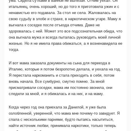
ума. Сидела сутками в ванной не вылезая. Отчим уехал. Он
итальянец, очень хороший, но до того я приготовила ужин и с
ненавистью его подавала. За стол не села. Жаловалась на
свою судьбу в злобе и страхе, в наркотическом угаре. Маму я
выгнала к соседке после отъезда отчима. Даже не
здоровалась с ней. Может это все подсознательная обида, что
она выгнала мужа и всегда пыталась руководить моей личной
жизнью. Но я не имела права обижаться, а я возненавидела ее
тогда.
И вот мама заказала документы на сына для переезда в
Италию, которые я потом безропотно делала, и уехала на год.
Я перестала наркоманить и стала приходить в себя, потом
вновь начала. Все сумбурно, смутно помню. За мной
присматривали соседки, мама им постоянно звонила, они
следили за мной, и я обижалась и на них, и на маму.
Когда через год она приехала за Данилой, я уже была
озлобленной, уверенной, что мама мне почему-то завидует. Я
спала с несколькими парнями, будто пытаясь насытиться,
найти источник любви, принимала наркотики, только теперь