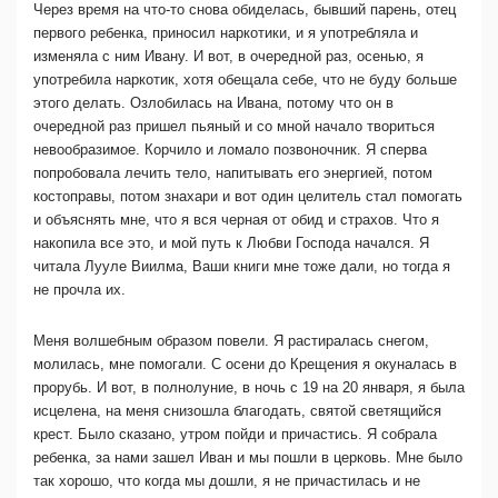
Через время на что-то снова обиделась, бывший парень, отец
первого ребенка, приносил наркотики, и я употребляла и
изменяла с ним Ивану. И вот, в очередной раз, осенью, я
употребила наркотик, хотя обещала себе, что не буду больше
этого делать. Озлобилась на Ивана, потому что он в
очередной раз пришел пьяный и со мной начало твориться
невообразимое. Корчило и ломало позвоночник. Я сперва
попробовала лечить тело, напитывать его энергией, потом
костоправы, потом знахари и вот один целитель стал помогать
и объяснять мне, что я вся черная от обид и страхов. Что я
накопила все это, и мой путь к Любви Господа начался. Я
читала Лууле Виилма, Ваши книги мне тоже дали, но тогда я
не прочла их.
Меня волшебным образом повели. Я растиралась снегом,
молилась, мне помогали. С осени до Крещения я окуналась в
прорубь. И вот, в полнолуние, в ночь с 19 на 20 января, я была
исцелена, на меня снизошла благодать, святой светящийся
крест. Было сказано, утром пойди и причастись. Я собрала
ребенка, за нами зашел Иван и мы пошли в церковь. Мне было
так хорошо, что когда мы дошли, я не причастилась и не