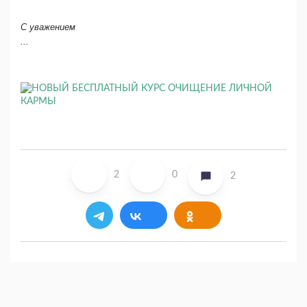
С уважением
...
2
0
2