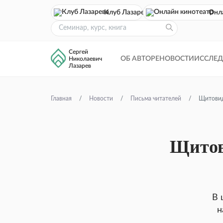
Клуб Лазарева
Онл
Сергей
ОБ АВТОРЕ
НОВОСТИ
ИССЛЕ
Николаевич
Лазарев
Главная
Новости
Письма читателей
Щитовид
Щитов
В 
н