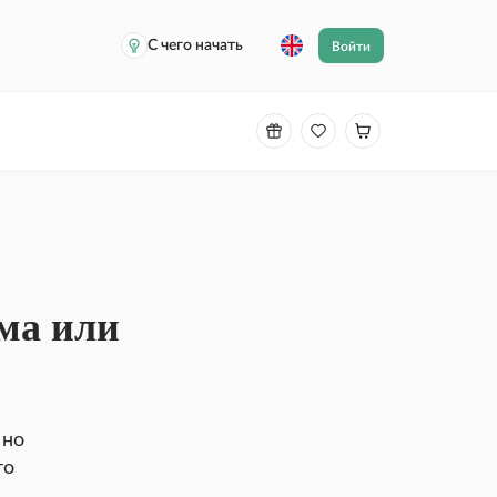
С чего начать
Войти
ма или
 но
то