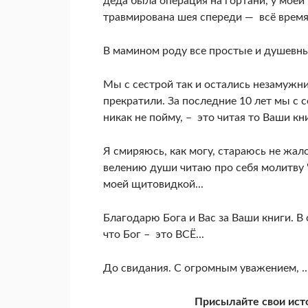
деда была операция на гортани, у моей
травмирована шея спереди — всё врем
В мамином роду все простые и душевн
Мы с сестрой так и остались незамуж
прекратили. За последние 10 лет мы с 
никак не пойму, – это читая то Ваши кни
Я смиряюсь, как могу, стараюсь не жало
велению души читаю про себя молитву "
моей щитовидкой...
Благодарю Бога и Вас за Ваши книги. В 
что Бог – это ВСЁ...
До свидания. С огромным уважением, 
Присылайте свои ист