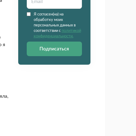
а
Я согласен(на) на
обработку моих
персональных данных в
соответствии с
политикой
конфиденциальности.
е
о я
Подписаться
яла,