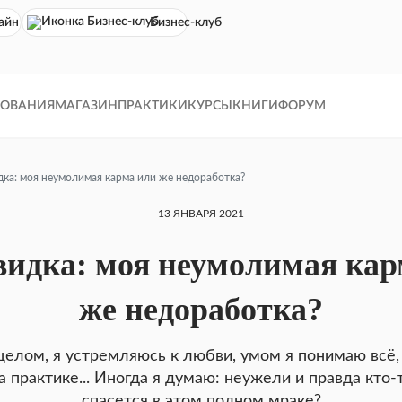
айн кинотеатр
Бизнес-клуб
ДОВАНИЯ
МАГАЗИН
ПРАКТИКИ
КУРСЫ
КНИГИ
ФОРУМ
ка: моя неумолимая карма или же недоработка?
13 ЯНВАРЯ 2021
идка: моя неумолимая кар
же недоработка?
целом, я устремляюсь к любви, умом я понимаю всё,
а практике... Иногда я думаю: неужели и правда кто-
спасется в этом полном мраке?