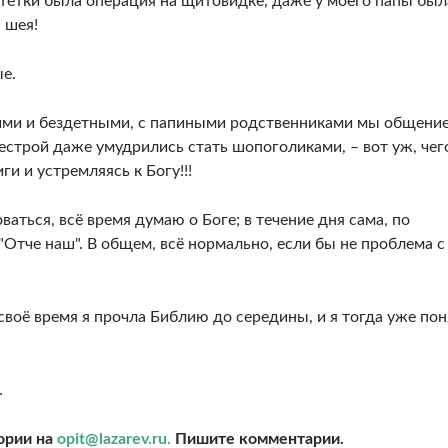
 тетки была операция на щитовидке, даже у моего папы был
я шея!
ые.
ними и бездетными, с папиными родственниками мы общени
сестрой даже умудрились стать шопоголиками, – вот уж, чег
ги и устремляясь к Богу!!!
ваться, всё время думаю о Боге; в течение дня сама, по
Отче наш". В общем, всё нормально, если бы не проблема с
своё время я прочла Библию до середины, и я тогда уже пон
…
ории на
opit@lazarev.ru.
Пишите комментарии.