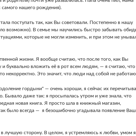
а и родители) почти уже развалилась. Папа очень пил, мама
с самого нашего рождения).
стала поступать так, как Вы советовали. Постепенно в нашу
ло возможно). В семье мы научились быстро забывать обид
туациями, которые не могли изменить, и при этом не уныва
твенной жизни. Я вообще считаю, что после того, как Вы
 и буквально вложить её в рот всем людям, — я считаю, что
то некорректно. Это значит, что люди над собой не работаю
одоление гордыни" — очень хороши, я сейчас их перечитыв
. Бывало даже так: я просыпалась утром и уже знала, что
едная новая книга. Я просто шла в книжный магазин,
И так было всегда — я безошибочно угадывала появление Ва
 в лучшую сторону. В целом, я устремляюсь к любви, умом я