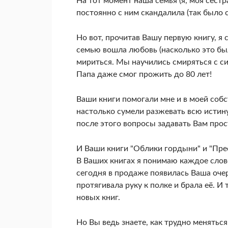
На тот момент наша семья (я, моя сестр
постоянно с ним скандалила (так было 
Но вот, прочитав Вашу первую книгу, я 
семью вошла любовь (насколько это бы
мириться. Мы научились смиряться с си
Папа даже смог прожить до 80 лет!
Ваши книги помогали мне и в моей собс
настолько сумели разжевать всю истину
после этого вопросы задавать Вам прос
И Ваши книги "Облики гордыни" и "Пре
В Ваших книгах я понимаю каждое слово
сегодня в продаже появилась Ваша очер
протягивала руку к полке и брала её. 
новых книг.
Но Вы ведь знаете, как трудно меняться