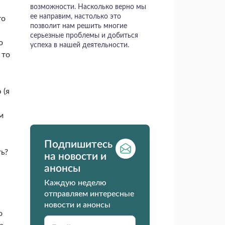
возможности. Насколько верно мы
ее направим, настолько это
то
позволит нам решить многие
серьезные проблемы и добиться
о
успеха в нашей деятельности.
 то
 (я
м
Подпишитесь
ть?
на новости и
анонсы
Каждую неделю
отправляем интересные
новости и анонсы
о