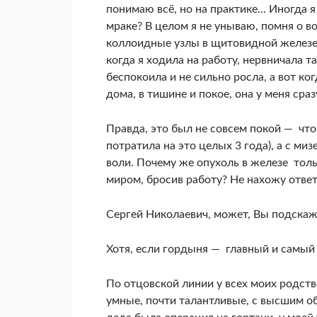
понимаю всё, но на практике... Иногда 
мраке? В целом я не унываю, помня о во
коллоидные узлы в щитовидной железе.
когда я ходила на работу, нервничала т
беспокоила и не сильно росла, а вот ког
дома, в тишине и покое, она у меня сра
Правда, это был не совсем покой — что
потратила на это целых 3 года), а с ми
воли. Почему же опухоль в железе толь
миром, бросив работу? Не нахожу отве
Сергей Николаевич, может, Вы подскаж
Хотя, если гордыня — главный и самый 
По отцовской линии у всех моих родст
умные, почти талантливые, с высшим об