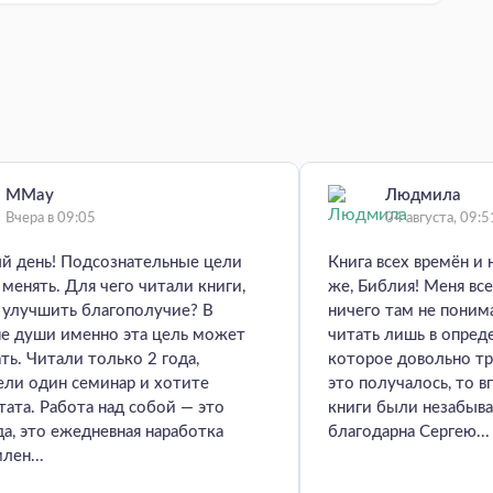
MMay
Людмила
Вчера в 09:05
04 августа, 09:5
й день! Подсознательные цели
Книга всех времён и 
менять. Для чего читали книги,
же, Библия! Меня все
 улучшить благополучие? В
ничего там не пони
не души именно эта цель может
читать лишь в опред
ть. Читали только 2 года,
которое довольно тр
ели один семинар и хотите
это получалось, то в
тата. Работа над собой — это
книги были незабыв
да, это ежедневная наработка
благодарна Сергею...
лен...