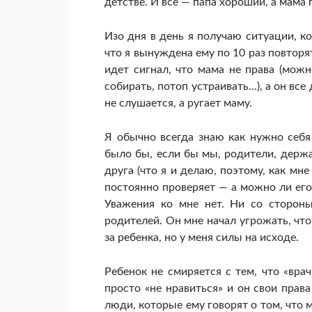
детстве. И все — папа хороший, а мама 
Изо дня в день я получаю ситуации, ко
что я вынуждена ему по 10 раз повторя
идет сигнал, что мама не права (мож
собирать, потоп устраивать...), а он вс
не слушается, а ругает маму.
Я обычно всегда знаю как нужно себя
было бы, если бы мы, родители, держ
друга (что я и делаю, поэтому, как мн
постоянно проверяет — а можно ли его 
Уважения ко мне нет. Ни со стороны
родителей. Он мне начал угрожать, что
за ребенка, но у меня силы на исходе.
Ребенок не смиряется с тем, что «врачи
просто «не нравиться» и он свои прав
люди, которые ему говорят о том, что м