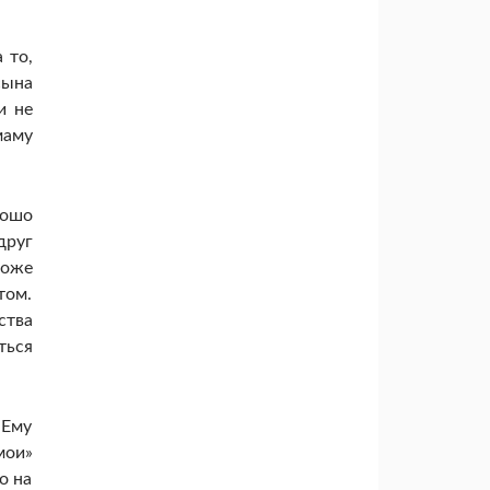
 то,
сына
и не
маму
рошо
друг
тоже
том.
ства
ться
 Ему
мои»
о на