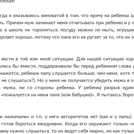
плохая!
гда я оказываюсь виноватой в том, что кричу на ребенка за
ть. Причем муж начинает меня отчитывать при ребенке и у 
но в школу не торопиться, посуду можно не мыть, игрушк
е делает хорошо, потому что папа его не ругает за то, что он 
 вести в той или иной ситуации. Для нашей ситуации хо
ались бы вместе, поддерживали бы перед ребенком слова 
е кажется, ребенок папу слушается больше, чем меня, хотя 
не слушаться?). Но у меня не получается убедить мужа в э
 мужа, ни со стороны ребенка. У ребенка разрыв един
 «пожалуется на меня папе (или бабушке)». Я пытаюсь боро
 назначили» и т.п. у него авторитетов нет (как и у папы).
а готов бороться ежедневно. Когда его окружают только «
аму нужно слушаться, то он ведет себя мирно, но как тольк