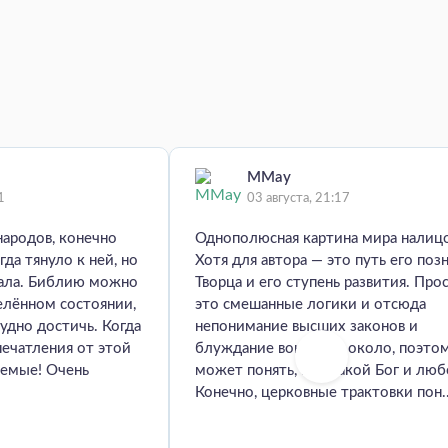
MMay
1
03 августа, 21:17
народов, конечно
Однополюсная картина мира налиц
гда тянуло к ней, но
Хотя для автора — это путь его поз
мала. Библию можно
Творца и его ступень развития. Про
елённом состоянии,
это смешанные логики и отсюда
удно достичь. Когда
непонимание высших законов и
печатления от этой
блуждание вокруг да около, поэто
аемые! Очень
может понять, кто такой Бог и люб
Конечно, церковные трактовки пон..