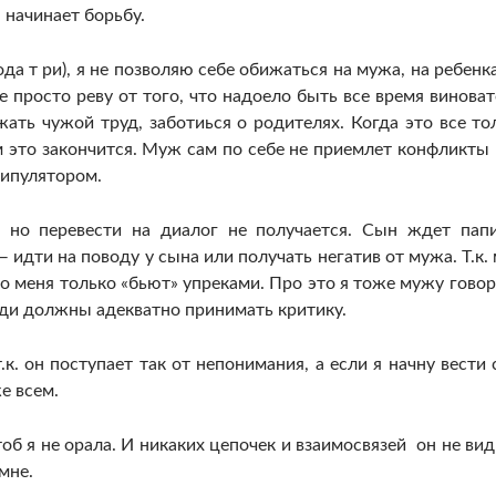
 начинает борьбу.
да т ри), я не позволяю себе обижаться на мужа, на ребенка
 просто реву от того, что надоело быть все время виноват
жать чужой труд, заботиься о родителях. Когда это все то
 это закончится. Муж сам по себе не приемлет конфликты 
нипулятором.
, но перевести на диалог не получается. Сын ждет пап
 идти на поводу у сына или получать негатив от мужа. Т.к.
то меня только «бьют» упреками. Про это я тоже мужу говор
юди должны адекватно принимать критику.
т.к. он поступает так от непонимания, а если я начну вести 
е всем.
об я не орала. И никаких цепочек и взаимосвязей он не вид
мне.