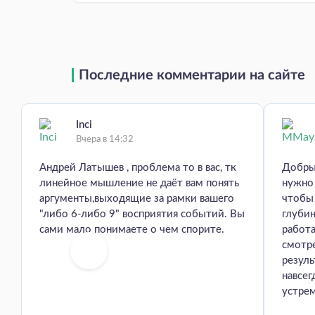
Последние комментарии на сайте
Inci
Вчера в 14:32
Андрей Латышев , проблема то в вас, тк
Добры
линейное мышление не даёт вам понять
нужно 
аргументы,выходящие за рамки вашего
чтобы
"либо 6-либо 9" восприятия событий. Вы
глуби
сами мало понимаете о чем спорите.
работа
смотр
резуль
навсег
устрем