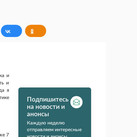
ка и
ть и
да я
тике
Подпишитесь
на новости и
анонсы
Каждую неделю
отправляем интересные
же 7
новости и анонсы