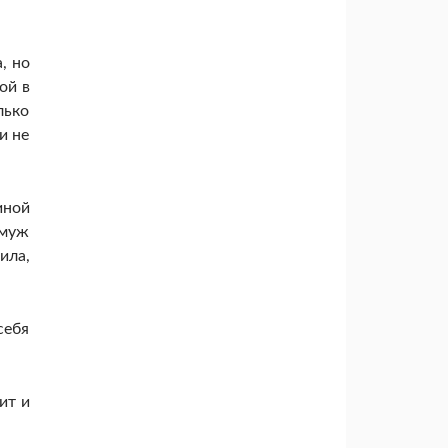
, но
ой в
лько
и не
иной
 муж
ила,
себя
ит и