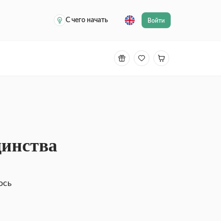
С чего начать
Войти
динства
ось