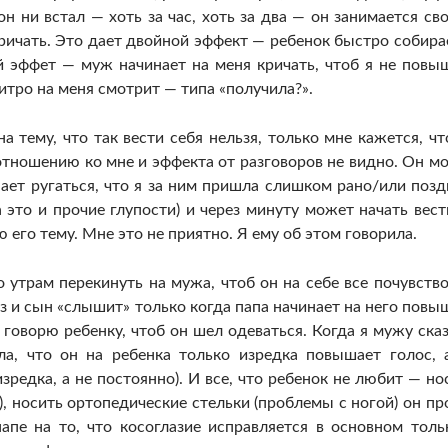
он ни встал — хоть за час, хоть за два — он занимается св
кричать. Это дает двойной эффект — ребенок быстро собира
й эффет — муж начинает на меня кричать, чтоб я не повы
хитро на меня смотрит — типа «получила?».
 тему, что так вести себя нельзя, только мне кажется, чт
отношению ко мне и эффекта от разговоров не видно. Он м
ает ругаться, что я за ним пришла слишком рано/или позд
а это и прочие глупости) и через минуту может начать вест
его тему. Мне это не приятно. Я ему об этом говорила.
 утрам перекинуть на мужа, чтоб он на себе все почувство
з и сын «слышит» только когда папа начинает на него повы
говорю ребенку, чтоб он шел одеваться. Когда я мужу сказ
ла, что он на ребенка только изредка повышает голос, 
изредка, а не постоянно). И все, что ребенок не любит — но
), носить ортопедические стельки (проблемы с ногой) он пр
апе на то, что косоглазие исправляется в основном толь