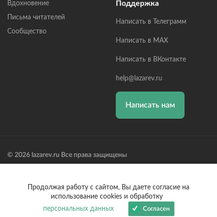
Поддержка
Вдохновение
Письма читателей
Написать в Телеграмм
Сообщество
Написать в MAX
Написать в ВКонтакте
help@lazarev.ru
Написать нам
© 2026 lazarev.ru Все права защищены
Лазарев Сергей Николаевич (ИП) ИНН: 782570100635, ОГРНИП:
314784729300600, Р/С: 40802810102570002043,
Банк: ОАО "АЛЬФА-БАНК" БИК: 044525593, К/С:
Продолжая работу с сайтом, Вы даете согласие на
30101810200000000593
использование cookies и обработку
персональных данных
Согласен