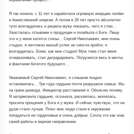
Я так поняла: с 11 лет я наработала огромную инерцию любви
и божественной энергии. А потом в 28 лет просто абсолютно
тупо возгордилась и решила мужу показать, чего я стою...
Хвасталась отзывами о продукции и позабыла о Боге. Пишу
это и у меня катятся слезы... Сергей Николаевич, мне очень
стыдно, я ничтожно малый успех не смогла пройти, я
возгордилась. Боже, как мне стыдно! Муж тоже стал меня
отзеркаливать, стал деградировать. Погрузился весь в мечты
и фантазии богатого будущего...
Уважаемый Сергей Николаевич, я слишком поздно
остановилась... Три года гордыни почти разрушили семью. Мы
на грани развода. Инициатор расставания я. Объясню почему.
Я затормозила гордыню, осознала, раскаялась, молилась,
просила прощения у Бога и у мужа. И сейчас чувствую, что на
душе стало лучше. Плюс мне люди стали в окружении
попадаться не горделивые и очень добрые. Сочла это как знак
своей работы в верном направлении.