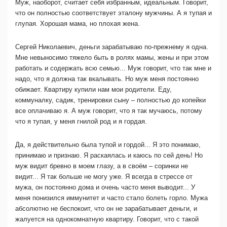
Муж, наоборот, считает себя избранным, идеальным. Говорит,
что он полностью соответствует эталону мужчины. А я тупая и
глупая. Хорошая мама, но плохая жена.
Сергей Николаевич, деньги зарабатываю по-прежнему я одна.
Мне невыносимо тяжело быть в ролях мамы, жены и при этом
работать и содержать всю семью... Муж говорит, что так мне и
надо, что я должна так вкалывать. Но муж меня постоянно
обижает. Квартиру купили нам мои родители. Еду,
коммуналку, садик, тренировки сыну – полностью до копейки
все оплачиваю я. А муж говорит, что я так мучаюсь, потому
что я тупая, у меня гнилой род и я гордая.
Да, я действительно была тупой и гордой... Я это понимаю,
принимаю и признаю. Я раскаялась и каюсь по сей день! Но
муж видит бревно в моем глазу, а в своём – соринки не
видит... Я так больше не могу уже. Я всегда в стрессе от
мужа, он постоянно дома и очень часто меня выводит... У
меня понизился иммунитет и часто стало болеть горло. Мужа
абсолютно не беспокоит, что он не зарабатывает деньги, и
жалуется на однокомнатную квартиру. Говорит, что с такой