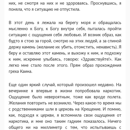
них, не смотря на них и не здороваясь. Проснувшись, я
поняла, что я ситуацию не отпустила.
В этот день я лежала на берегу моря и обращалась
мысленно к Богу, к Богу внутри себя, пыталась пройти
ситуацию с ощущения себя любовью. И возник образ, как
будто я стою за горой, смотрю на этих людей, а за спиной
держу камень (желание их убить, отомстить, ненависть). Я
беру и оставляю этот камень, и выхожу к ним, и подхожу
к ним, искренне улыбаясь, говорю: «Здравствуйте!». Как
легко мне стало после этого. Прям образ прохождения
греха Каина.
Еще один яркий случай, который произошел недавно. На
вечеринке я впервые в жизни попробовала нapкoтик.
Ощущение было невероятным, тоже как вроде полета.
Желания повторить не возникло. Через какое-то время мы
с родственниками шли в церковь на Крещение. И помню,
как, подходя к церкви, я вспомнила свои ощущения от
наркотика, и мне оно таким гадким показалось. Ничего
общего ни на миллиметр с тем, что испытываешь с