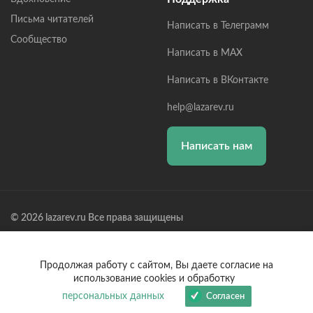
Письма читателей
Написать в Телеграмм
Сообщество
Написать в MAX
Написать в ВКонтакте
help@lazarev.ru
Написать нам
© 2026 lazarev.ru Все права защищены
Лазарев Сергей Николаевич (ИП) ИНН: 782570100635, ОГРНИП:
314784729300600, Р/С: 40802810102570002043,
Банк: ОАО "АЛЬФА-БАНК" БИК: 044525593, К/С:
Продолжая работу с сайтом, Вы даете согласие на
30101810200000000593
использование cookies и обработку
персональных данных
Согласен