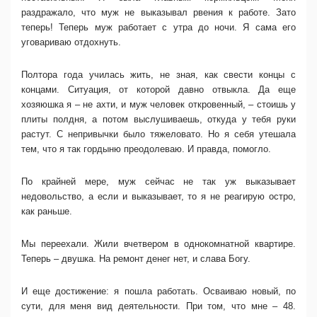
раздражало, что муж не выказывал рвения к работе. Зато
теперь! Теперь муж работает с утра до ночи. Я сама его
уговариваю отдохнуть.
Полтора года училась жить, не зная, как свести концы с
концами. Ситуация, от которой давно отвыкла. Да еще
хозяюшка я – не ахти, и муж человек откровенный, – стоишь у
плиты полдня, а потом выслушиваешь, откуда у тебя руки
растут. С непривычки было тяжеловато. Но я себя утешала
тем, что я так гордыню преодолеваю. И правда, помогло.
По крайней мере, муж сейчас не так уж выказывает
недовольство, а если и выказывает, то я не реагирую остро,
как раньше.
Мы переехали. Жили вчетвером в однокомнатной квартире.
Теперь – двушка. На ремонт денег нет, и слава Богу.
И еще достижение: я пошла работать. Осваиваю новый, по
сути, для меня вид деятельности. При том, что мне – 48.