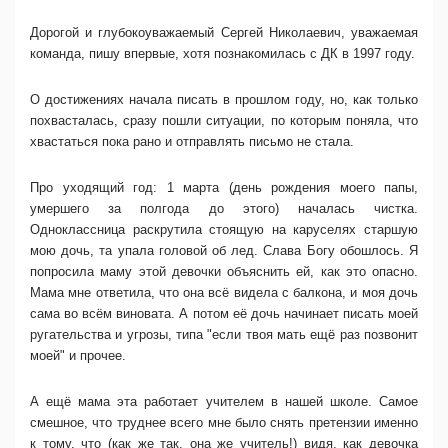
Дорогой и глубокоуважаемый Сергей Николаевич, уважаемая
команда, пишу впервые, хотя познакомилась с ДК в 1997 году.
О достижениях начала писать в прошлом году, но, как только
похвасталась, сразу пошли ситуации, по которым поняла, что
хвастаться пока рано и отправлять письмо не стала.
Про уходящий год: 1 марта (день рождения моего папы,
умершего за полгода до этого) началась чистка.
Одноклассница раскрутила стоящую на каруселях старшую
мою дочь, та упала головой об лед. Слава Богу обошлось. Я
попросила маму этой девочки объяснить ей, как это опасно.
Мама мне ответила, что она всё видела с балкона, и моя дочь
сама во всём виновата. А потом её дочь начинает писать моей
ругательства и угрозы, типа "если твоя мать ещё раз позвонит
моей" и прочее.
А ещё мама эта работает учителем в нашей школе. Самое
смешное, что труднее всего мне было снять претензии именно
к тому, что (как же так, она же учитель!) видя, как девочка