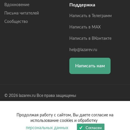
Поддержка
Вдохновение
Письма читателей
Написать в Телеграмм
Сообщество
Написать в MAX
Написать в ВКонтакте
help@lazarev.ru
Написать нам
© 2026 lazarev.ru Все права защищены
Лазарев Сергей Николаевич (ИП) ИНН: 782570100635, ОГРНИП:
314784729300600, Р/С: 40802810102570002043,
Банк: ОАО "АЛЬФА-БАНК" БИК: 044525593, К/С:
Продолжая работу с сайтом, Вы даете согласие на
30101810200000000593
использование cookies и обработку
персональных данных
Согласен