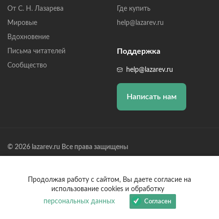
От С. Н. Лазарева
Где купить
Мировые
help@lazarev.ru
Вдохновение
Поддержка
Письма читателей
Сообщество
help@lazarev.ru
Написать нам
© 2026 lazarev.ru Все права защищены
Лазарев Сергей Николаевич (ИП) ИНН: 782570100635, ОГРНИП:
314784729300600, Р/С: 40802810102570002043,
Банк: ОАО "АЛЬФА-БАНК" БИК: 044525593, К/С:
Продолжая работу с сайтом, Вы даете согласие на
30101810200000000593
использование cookies и обработку
персональных данных
Согласен