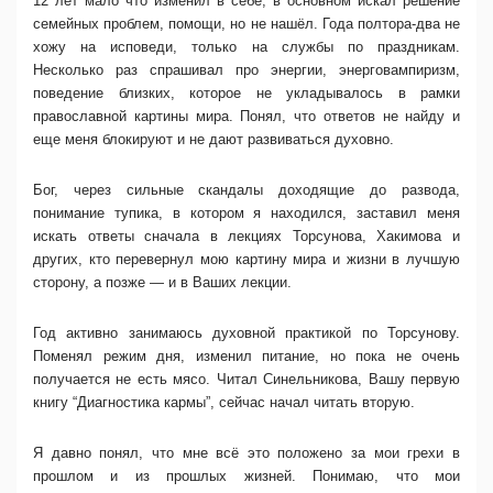
12 лет мало что изменил в себе, в основном искал решение
семейных проблем, помощи, но не нашёл. Года полтора-два не
хожу на исповеди, только на службы по праздникам.
Несколько раз спрашивал про энергии, энерговампиризм,
поведение близких, которое не укладывалось в рамки
православной картины мира. Понял, что ответов не найду и
еще меня блокируют и не дают развиваться духовно.
Бог, через сильные скандалы доходящие до развода,
понимание тупика, в котором я находился, заставил меня
искать ответы сначала в лекциях Торсунова, Хакимова и
других, кто перевернул мою картину мира и жизни в лучшую
сторону, а позже — и в Ваших лекции.
Год активно занимаюсь духовной практикой по Торсунову.
Поменял режим дня, изменил питание, но пока не очень
получается не есть мясо. Читал Синельникова, Вашу первую
книгу “Диагностика кармы”, сейчас начал читать вторую.
Я давно понял, что мне всё это положено за мои грехи в
прошлом и из прошлых жизней. Понимаю, что мои