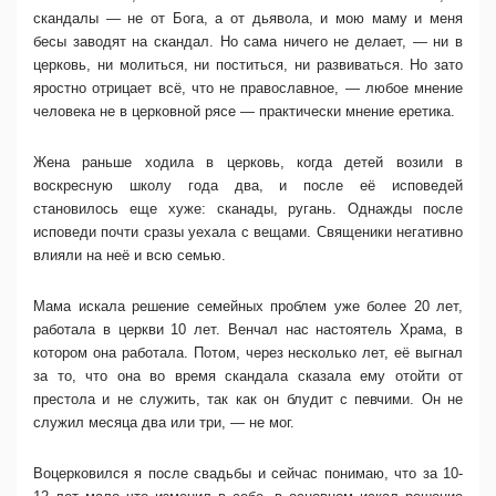
скандалы — не от Бога, а от дьявола, и мою маму и меня
бесы заводят на скандал. Но сама ничего не делает, — ни в
церковь, ни молиться, ни поститься, ни развиваться. Но зато
яростно отрицает всё, что не православное, — любое мнение
человека не в церковной рясе — практически мнение еретика.
Жена раньше ходила в церковь, когда детей возили в
воскресную школу года два, и после её исповедей
становилось еще хуже: сканады, ругань. Однажды после
исповеди почти сразы уехала с вещами. Священики негативно
влияли на неё и всю семью.
Мама искала решение семейных проблем уже более 20 лет,
работала в церкви 10 лет. Венчал нас настоятель Храма, в
котором она работала. Потом, через несколько лет, её выгнал
за то, что она во время скандала сказала ему отойти от
престола и не служить, так как он блудит с певчими. Он не
служил месяца два или три, — не мог.
Воцерковился я после свадьбы и сейчас понимаю, что за 10-