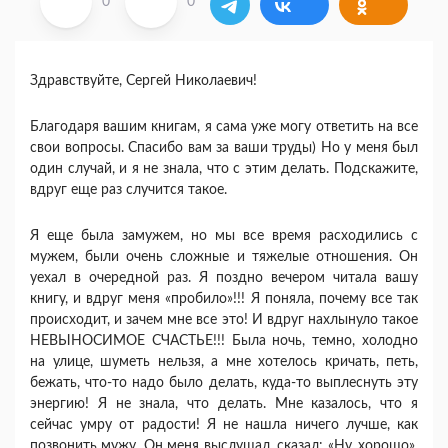
0
0
Здравствуйте, Сергей Николаевич!
Благодаря вашим книгам, я сама уже могу ответить на все
свои вопросы. Спасибо вам за ваши труды) Но у меня был
один случай, и я не знала, что с этим делать. Подскажите,
вдруг еще раз случится такое.
Я еще была замужем, но мы все время расходились с
мужем, были очень сложные и тяжелые отношения. Он
уехал в очередной раз. Я поздно вечером читала вашу
книгу, и вдруг меня «пробило»!!! Я поняла, почему все так
происходит, и зачем мне все это! И вдруг нахлынуло такое
НЕВЫНОСИМОЕ СЧАСТЬЕ!!! Была ночь, темно, холодно
на улице, шуметь нельзя, а мне хотелось кричать, петь,
бежать, что-то надо было делать, куда-то выплеснуть эту
энергию! Я не знала, что делать. Мне казалось, что я
сейчас умру от радости! Я не нашла ничего лучше, как
позвонить мужу. Он меня выслушал, сказал: «Ну, хорошо».