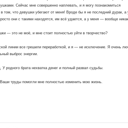
вушками. Сейчас мне совершенно наплевать, и я могу познакомиться
 том, что девушки убегают от меня! Вроде бы я не последний дурак, а 
росто они с такими находятся, им всё удается, а у меня — вообще никак
шки — это не моё, и мне стоит полностью уйти в творчество?
ской линии все грешили переработкой, и я — не исключение. Я очень л
льный выброс энергии.
 У родного брата нехватка денег и полный развал судьбы.
. Ваши труды помогли мне полностью изменить мою жизнь.