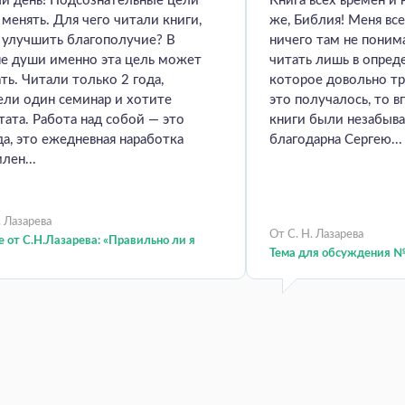
й день! Подсознательные цели
Книга всех времён и 
менять. Для чего читали книги,
же, Библия! Меня все
 улучшить благополучие? В
ничего там не пони
не души именно эта цель может
читать лишь в опред
ть. Читали только 2 года,
которое довольно тр
ели один семинар и хотите
это получалось, то в
тата. Работа над собой — это
книги были незабыв
да, это ежедневная наработка
благодарна Сергею...
лен...
. Лазарева
От С. Н. Лазарева
 от С.Н.Лазарева: «Правильно ли я
Тема для обсуждения №