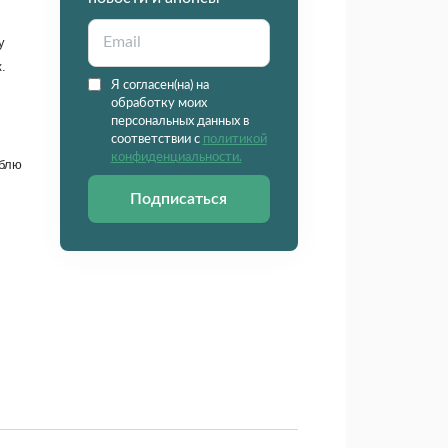
у
.
Я согласен(на) на
обработку моих
персональных данных в
соответствии с
политикой
конфиденциальности.
юблю
Подписаться