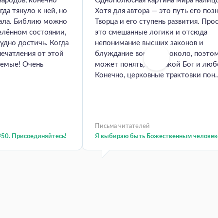
народов, конечно
Однополюсная картина мира налиц
гда тянуло к ней, но
Хотя для автора — это путь его поз
мала. Библию можно
Творца и его ступень развития. Про
елённом состоянии,
это смешанные логики и отсюда
удно достичь. Когда
непонимание высших законов и
печатления от этой
блуждание вокруг да около, поэто
аемые! Очень
может понять, кто такой Бог и люб
Конечно, церковные трактовки пон..
Письма читателей
50. Присоединяйтесь!
Я выбираю быть Божественным человек