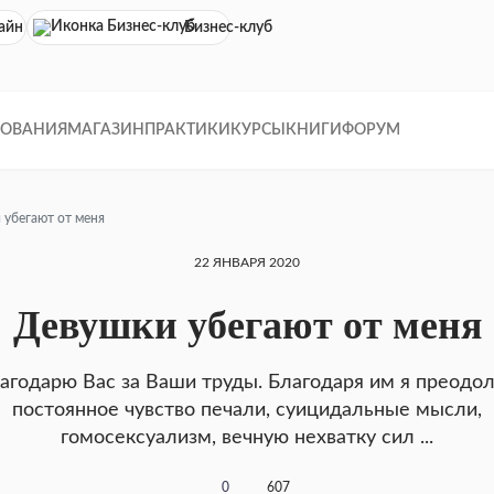
айн кинотеатр
Бизнес-клуб
ДОВАНИЯ
МАГАЗИН
ПРАКТИКИ
КУРСЫ
КНИГИ
ФОРУМ
 убегают от меня
22 ЯНВАРЯ 2020
Девушки убегают от меня
агодарю Вас за Ваши труды. Благодаря им я преодо
постоянное чувство печали, суицидальные мысли,
гомосексуализм, вечную нехватку сил ...
0
607