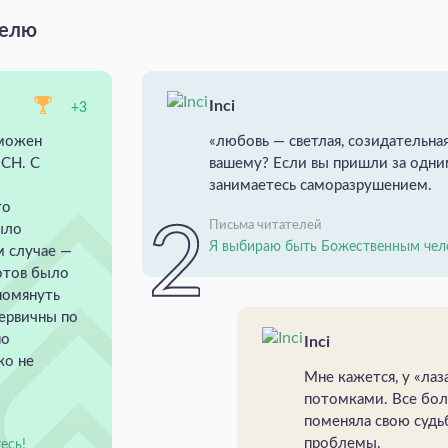
делю
Inci
+3
зможен
«любовь — светлая, созидательная
 СН. С
вашему? Если вы пришли за одн
занимаетесь саморазрушением.
то
Письма читателей
ыло
Я выбираю быть Божественным чел
м случае —
отов было
помянуть
первичны по
но
Inci
ко не
Мне кажется, у «лаз
потомками. Все бол
поменяла свою судьб
проблемы.
есь!