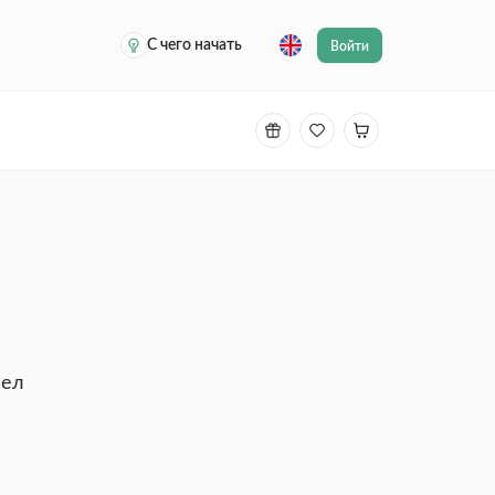
С чего начать
Войти
лел