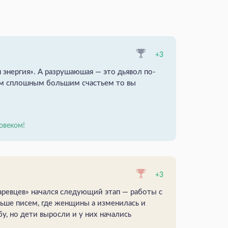
+3
 энергия». А разрушаюшая — это дьявол по-
им сплошным большим счастьем то вы
овеком!
+3
аревцев» начался следующий этап — работы с
ьше писем, где женщины а изменилась и
у, но дети выросли и у них начались