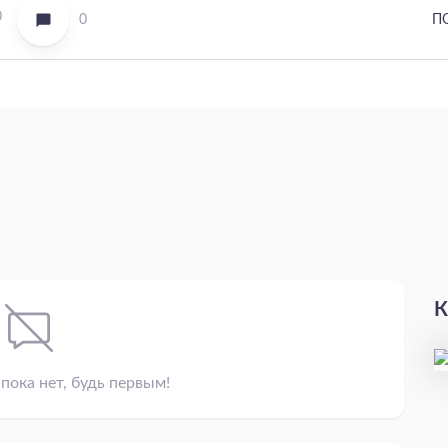
0
0
П
К
пока нет, будь первым!