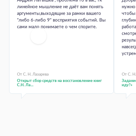
Андрей Латышев , проблема то в вас, тк
Добры
линейное мышление не даёт вам понять
нужно 
аргументы,выходящие за рамки вашего
чтобы
"либо 6-либо 9" восприятия событий. Вы
глуби
сами мало понимаете о чем спорите.
работа
смотр
резуль
навсег
устрем
От С. Н. Лазарева
От С. Н
Открыт сбор средств на восстановление книг
Задание
С.Н. Ла...
иду?»