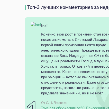
Топ-3 лучших комментариев за не
Inci
Конечно, мой рост в познании стал во
после знакомства с Системой Лазарева
первой книги произошло нечто вроде
электрического удара. Прежде всего, э
осознание Бога. Нигде до книг СН не б
ощущения реальности Творца, в лучше
Христа, и только. Открытий и перевор
множество. Конечно, невозможно не у
про эмоции — которые как оказалось 
отношению к реальности. Даже страш
представить, насколько раньше не толь
придавала значения им, но и не могл...
От С. Н. Лазарева
Тема для обсуждения №50. Присоединяйт