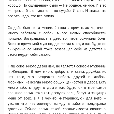
очень не любила Россию, хотя в первую встречу все было
хорошо. По ощущениям было — Не родное, не мое. И в то
же время, было чувство — по судьбе. И сны. И знаки, что
все это надо, это все важно.
Свадьба была в затмение. 2 года я прям плакала, очень
много работала с собой, много новых способностей
пришло. Возвращалась в детство, перепроживала боль.
Все это время мой муж поддерживал меня, и как будто он
синхронно со мной тоже возвращал себе из детства и
своих неудач себя самого.
Наш союз, много давая нам, не является союзом Мужчины
и Женщины. В нем много доброты и света, дружбы, но
нет того, что разделяет любовь друзей и любовь
любимых, не всегда много общих ценностей и даров. Есть
много заботы друг о друге, как будто он в мое самое
сложное время взял «отцовскую» роль, балуя и защищая
меня от всех, а я в чем-то «материнскую» для него —
утоляя его неутоленную жажду в заботе, поддержке,
доверии. Сейчас время такой созависимости окончено.