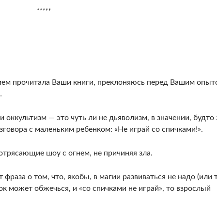
*****
ием прочитала Ваши книги, преклоняюсь перед Вашим опыт
…
и оккультизм — это чуть ли не дьяволизм, в значении, будто
зговора с маленьким ребенком: «Не играй со спичками!».
отрясающие шоу с огнем, не причиняя зла.
фраза о том, что, якобы, в магии развиваться не надо (или 
ок может обжечься, и «со спичками не играй», то взрослый