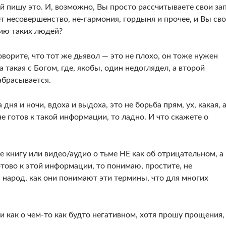
й пишу это. И, возможно, Вы просто рассчитываете свои за
т несовершенство, не-гармония, гордыня и прочее, и Вы св
цию таких людей?
оворите, что тот же дьявол — это не плохо, он тоже нужен
а такая с Богом, где, якобы, один недоглядел, а второй
абрасывается.
дня и ночи, вдоха и выдоха, это не борьба прям, ух, какая, 
е готов к такой информации, то ладно. И что скажете о
е книгу или видео/аудио о тьме НЕ как об отрицательном, а
отово к этой информации, то понимаю, простите, не
, народ, как они понимают эти термины, что для многих
и как о чем-то как будто негативном, хотя прошу прощения,