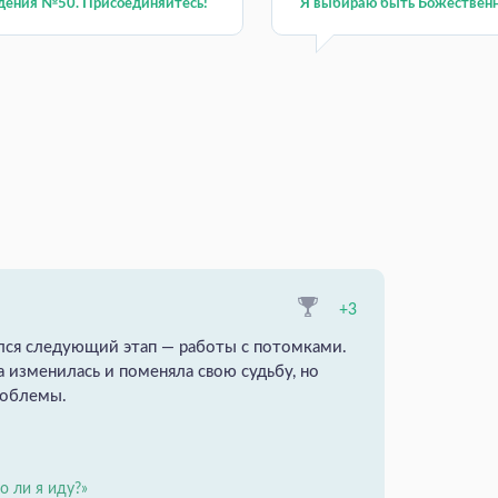
дения №50. Присоединяйтесь!
Я выбираю быть Божествен
+3
ался следующий этап — работы с потомками.
 изменилась и поменяла свою судьбу, но
проблемы.
о ли я иду?»