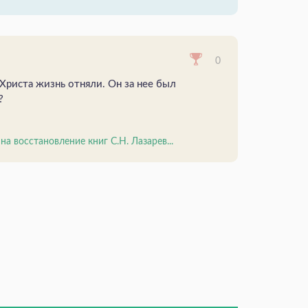
0
у Христа жизнь отняли. Он за нее был
?
а восстановление книг С.Н. Лазарев...