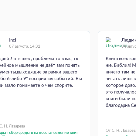
Inci
Людм
07 августа, 14:32
04 авгу
дрей Латышев , проблема то в вас, тк
Книга всех вр
нейное мышление не даёт вам понять
же, Библия! М
гументы,выходящие за рамки вашего
ничего там н
ибо 6-либо 9" восприятия событий. Вы
читать лишь 
ми мало понимаете о чем спорите.
которое довол
это получалос
книги были н
благодарна Се
С. Н. Лазарева
От С. Н. Лазарев
рыт сбор средств на восстановление книг