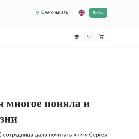
С чего начать
Войти
я многое поняла и
изни
т) сотрудница дала почитать книгу Сергея