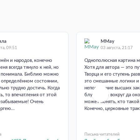
ила
MMay
ста, 09:51
03 августа, 21:17
емён и народов, конечно
Однополюсная картина м
еня всегда тянуло к ней, но
Хотя для автора — это пу
е понимала. Библию можно
Творца и его ступень раз
в определённом состоянии,
это смешанные логики и
ьно трудно достичь. Когда
непонимание высших зак
ь, то впечатления от этой
блуждание вокруг да око
езабываемые! Очень
может понять, кто такой
ргею...
Конечно, церковные тракт
а
Письма читателей