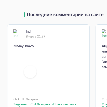
Последние комментарии на сайте
Inci
Вчера в 21:29
MMay, bravo
Ан
ли
ар
"л
са
От С. Н. Лазарева
От 
Задание от С.Н.Лазарева: «Правильно ли я
Отк