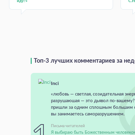
иду?»
С.Н.
Топ-3 лучших комментариев за не
Inci
«любовь — светлая, созидательная энерг
разрушаюшая — это дьявол по-вашему?
пришли за одним сплошным большим с
вы занимаетесь саморазрушением.
Письма читателей
Я выбираю быть Божественным человеко