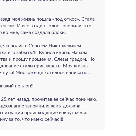
назад моя жизнь пошла «под откос». Стала
енсам. И все в один голос говорили, что
о во мне, сама создала блоки.
дела ролик с Сергеем Николаевичем.
ла его забыть?!!! Купила книги. Начала
ства и прощу прощения. Слезы градом. Но
седование стали приглашать. Моя жизнь
м пути! Многое еще хотелось написать...
изкий поклон!!!
 25 лет назад, прочитав ее сейчас понимаю,
подсознание запомнило как я должна
а ситуации происходящие вокруг меня.
у за то, что имею сейчас!!!