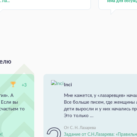
 Ла...
Тема для обсуж
делю
Inci
+3
ия». А
Мне кажется, у «лазаревцев» нач
 Если вы
Все больше писем, где женщины а
частьем то
дети выросли и у них начались 
Это только ...
От С. Н. Лазарева
м!
Задание от С.Н.Лазарева: «Правильн