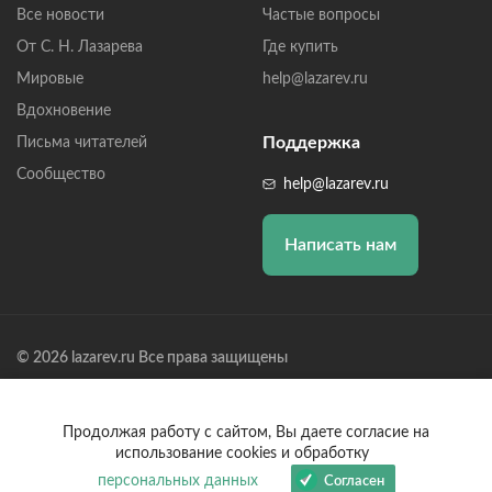
Все новости
Частые вопросы
От С. Н. Лазарева
Где купить
Мировые
help@lazarev.ru
Вдохновение
Поддержка
Письма читателей
Сообщество
help@lazarev.ru
Написать нам
© 2026 lazarev.ru Все права защищены
Лазарев Сергей Николаевич (ИП) ИНН: 782570100635, ОГРНИП:
314784729300600, Р/С: 40802810102570002043,
Банк: ОАО "АЛЬФА-БАНК" БИК: 044525593, К/С:
Продолжая работу с сайтом, Вы даете согласие на
30101810200000000593
использование cookies и обработку
персональных данных
Согласен