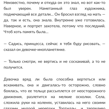
Неизвестно, почему и откуда он это знал, но вот как-то
был уверен. Наметанный глаз художника,
подмечающий все детали… Он бросил взгляд на мать —
да, так и есть, она знала. Внутренне уже готовилась.
Наверное, и портрет захотела, потому что последний.
Чтоб хоть память была…
— Садись, принцесса, сейчас я тебя буду рисовать, —
сказал он девочке-инопланетянке.
— Только смотри, не вертись и не соскакивай, а то не
получится.
Девочка вряд ли была способна вертеться или
вскакивать, она и двигалась-то осторожно, словно
боялась, что ее тельце рассыплется от неосторожного
движения, разлетится на мелкие осколки. Села,
сложила руки на коленях, уставилась на него своими
глазами мудрой черепахи Тортиллы, и терпеливо