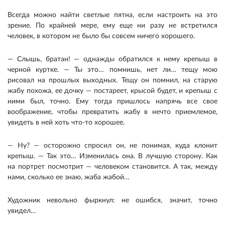
Всегда можно найти светлые пятна, если настроить на это
зрение. По крайней мере, ему еще ни разу не встретился
человек, в котором не было бы совсем ничего хорошего.
— Слышь, братан! — однажды обратился к нему крепыш в
черной куртке. — Ты это… помнишь, нет ли… тещу мою
рисовал на прошлых выходных. Тещу он помнил, на старую
жабу похожа, ее дочку — постареет, крысой будет, и крепыш с
ними был, точно. Ему тогда пришлось напрячь все свое
воображение, чтобы превратить жабу в нечто приемлемое,
увидеть в ней хоть что-то хорошее.
— Ну? — осторожно спросил он, не понимая, куда клонит
крепыш. — Так это… Изменилась она. В лучшую сторону. Как
на портрет посмотрит — человеком становится. А так, между
нами, сколько ее знаю, жаба жабой…
Художник невольно фыркнул: не ошибся, значит, точно
увидел…