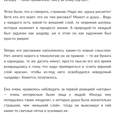
купюру — свою привычную таксу за блиц-портрет.
Тетка была, что и говорить, странная. Надо же, «душу рисуете»!
Хотя кто его знает, что он там рисовал? Может, и душу… Ведь
у каждого есть какой-то внешний слой, та незримая шелуха,
которая налипает в процессе жизни. А природой-то каждый
был задуман как шедевр, уж в этом он как художник был
просто уверен!
Теперь его рисование наполнилось каким-то новым смыслом.
Нет, ничего нового в технологию он не привнес — те же бумага
и карандаш, те же десять минут, просто мысли его все время
возвращались к тому, что надо примериться и «снять верхний
слой краски», чтобы из-под него освободился неведомый
«шедевр». Кажется, получалось.
Ему очень нравилось наблюдать за первой реакцией «натуры»
— очень интересные были лица у людей. Иногда ему
попадались такие «модели», у которых душа была значительно
страшнее, чем «внешний слой», тогда он выискивал в ней
какие-то светлые пятна и усиливал их.