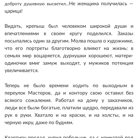
Не женщина получилась
—
доброту душевную высветил…
царица!
Видать, крепыш был человеком широкой души и
впечатлениями в своем кругу поделился. Заказы
посыпались один за другим. Молва пошла о художнике,
что его портреты благотворно влияют на жизнь: в
семьях мир воцаряется, дурнушки хорошеют, матери-
одиночки вмиг замуж выходят, у мужиков потенция
увеличивается.
Теперь не было времени ходить по выходным в
переулок Мастеров, да и контору свою оставил без
всякого сожаления. Работал на дому у заказчиков,
люди все были богатые, платили щедро, передавали из
рук в руки. Хватало и на краски, и на холсты, и на
черную икру, даже по будням.
Квартиру продал, купил побольше, да с комнатой под