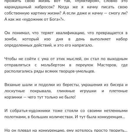
прожить свою жизнь вот так, «пунктиром», словно это
карандашный набросок? Когда же я начну писать свою
собственную картину жизни? А если даже и начну — смогу ли?
А как же «художник от Бога»?».
Он понимал, что теряет квалификацию, что превращается в
зомби, который изо дня в день выполняет набор
определенных действий, и это его напрягало.
Чтобы не сойти с ума от этих мыслей, он стал по выходным
отправляться с мольбертом в переулок Мастеров, где
располагались ряды всяких творцов-умельцев.
Вязаные шали и поделки из бересты, украшения из бисера и
лоскутные покрывала, глиняные игрушки и плетеные
корзинки — чего тут только не было!
И собратья-художники тоже стояли со своими нетленными
полотнами, в больших количествах. И тут была конкуренция…
Но он плевал на конкуренцию, ему хотелось просто творить…