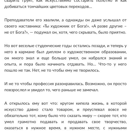
сварить грунт, как искусственно состарить полотно и как
добиваться тончайших цветовых переходов…
Преподаватели его хвалили, а однажды он даже услышал от
своего наставника: «Ты художник от Бога!». «А разве другие –
не от Бога?», — подумал он, хотя, чего скрывать, было приятно.
Но вот веселые студенческие годы остались позади, и теперь у
него в кармане был диплом о художественном образовании,
он много знал и еще больше умел, он набрался знаний и
опыта, и пора было начинать отдавать. Но… Что-то у него
пошло не так. Нет, не то чтобы ему не творилось.
И не то чтобы профессия разонравилась. Возможно, он просто
повзрослел и увидел то, чего раньше не замечал.
А открылось ему вот что: кругом кипела жизнь, в которой
искусство давно стало товаром, и преуспевал вовсе не
обязательно тот, кому было что сказать миру — скорее тот, кто
умел грамотно подавать и продавать свое творчество,
оказаться в нужное время, в нужном месте, с нужными