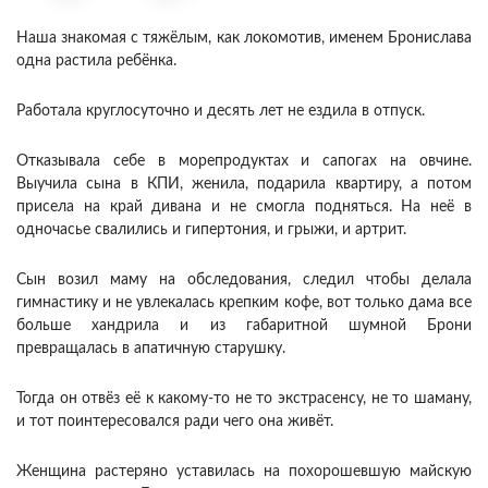
Наша знакомая с тяжёлым, как локомотив, именем Бронислава
одна растила ребёнка.
Работала круглосуточно и десять лет не ездила в отпуск.
Отказывала себе в морепродуктах и сапогах на овчине.
Выучила сына в КПИ, женила, подарила квартиру, а потом
присела на край дивана и не смогла подняться. На неё в
одночасье свалились и гипертония, и грыжи, и артрит.
Сын возил маму на обследования, следил чтобы делала
гимнастику и не увлекалась крепким кофе, вот только дама все
больше хандрила и из габаритной шумной Брони
превращалась в апатичную старушку.
Тогда он отвёз её к какому-то не то экстрасенсу, не то шаману,
и тот поинтересовался ради чего она живёт.
Женщина растеряно уставилась на похорошевшую майскую