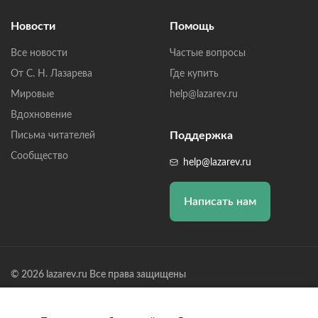
Новости
Помощь
Все новости
Частые вопросы
От С. Н. Лазарева
Где купить
Мировые
help@lazarev.ru
Вдохновение
Поддержка
Письма читателей
Сообщество
help@lazarev.ru
Написать нам
© 2026 lazarev.ru Все права защищены
Лазарев Сергей Николаевич (ИП) ИНН: 782570100635, ОГРНИП:
314784729300600, Р/С: 40802810102570002043,