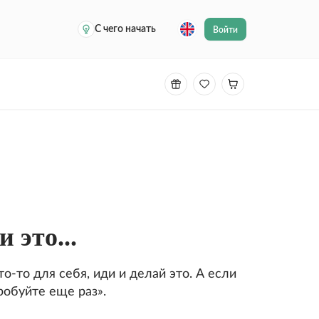
С чего начать
Войти
 это...
о-то для себя, иди и делай это. А если
робуйте еще раз».