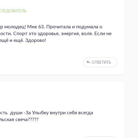
СЛЕДОВАТЕЛЬ
ер молодец! Мне 63. Прочитала и подумала о
сти. Спорт это здоровье, энергия, воля. Если не
ещё и ещё. Здорово!
ОТВЕТИТЬ
ть души -За Улыбку внутри себя всегда
ьская свеча?????