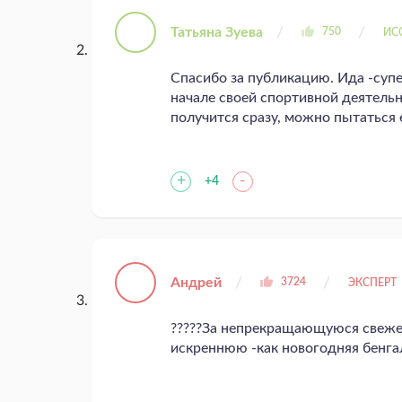
Татьяна Зуева
750
ИС
Спасибо за публикацию. Ида -суп
начале своей спортивной деятельно
получится сразу, можно пытаться 
+
-
+4
Андрей
3724
ЭКСПЕРТ
?????За непрекращающуюся свежес
искреннюю -как новогодняя бенгал