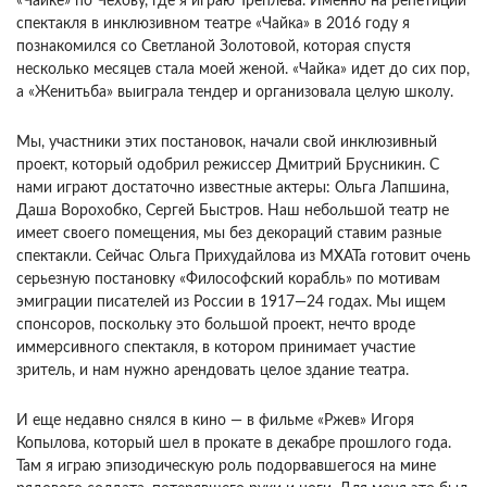
«Чайке» по Чехову, где я играю Треплева. Именно на репетиции
спектакля в инклюзивном театре «Чайка» в 2016 году я
познакомился со Светланой Золотовой, которая спустя
несколько месяцев стала моей женой. «Чайка» идет до сих пор,
а «Женитьба» выиграла тендер и организовала целую школу.
Мы, участники этих постановок, начали свой инклюзивный
проект, который одобрил режиссер Дмитрий Брусникин. С
нами играют достаточно известные актеры: Ольга Лапшина,
Даша Ворохобко, Сергей Быстров. Наш небольшой театр не
имеет своего помещения, мы без декораций ставим разные
спектакли. Сейчас Ольга Прихудайлова из МХАТа готовит очень
серьезную постановку «Философский корабль» по мотивам
эмиграции писателей из России в 1917—24 годах. Мы ищем
спонсоров, поскольку это большой проект, нечто вроде
иммерсивного спектакля, в котором принимает участие
зритель, и нам нужно арендовать целое здание театра.
И еще недавно снялся в кино — в фильме «Ржев» Игоря
Копылова, который шел в прокате в декабре прошлого года.
Там я играю эпизодическую роль подорвавшегося на мине