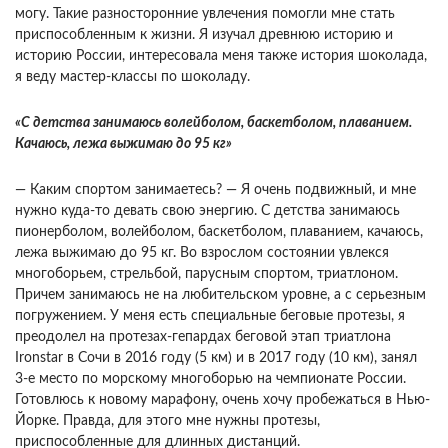
могу. Такие разносторонние увлечения помогли мне стать
приспособленным к жизни. Я изучал древнюю историю и
историю России, интересовала меня также история шоколада,
я веду мастер-классы по шоколаду.
«С детства занимаюсь волейболом, баскетболом, плаванием.
Качаюсь, лежа выжимаю до 95 кг»
— Каким спортом занимаетесь? — Я очень подвижный, и мне
нужно куда-то девать свою энергию. С детства занимаюсь
пионерболом, волейболом, баскетболом, плаванием, качаюсь,
лежа выжимаю до 95 кг. Во взрослом состоянии увлекся
многоборьем, стрельбой, парусным спортом, триатлоном.
Причем занимаюсь не на любительском уровне, а с серьезным
погружением. У меня есть специальные беговые протезы, я
преодолел на протезах-гепардах беговой этап триатлона
Ironstar в Сочи в 2016 году (5 км) и в 2017 году (10 км), занял
3-е место по морскому многоборью на чемпионате России.
Готовлюсь к новому марафону, очень хочу пробежаться в Нью-
Йорке. Правда, для этого мне нужны протезы,
приспособленные для длинных дистанций.