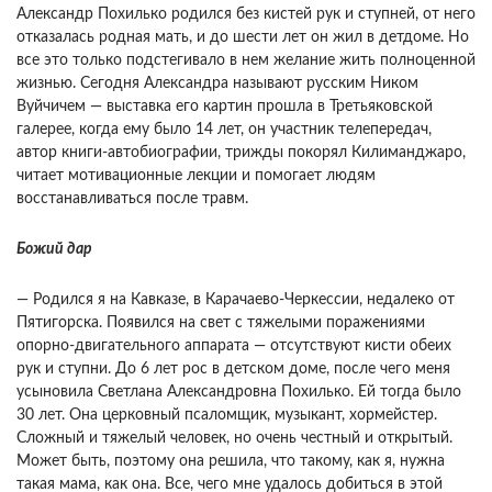
Александр Похилько родился без кистей рук и ступней, от него
отказалась родная мать, и до шести лет он жил в детдоме. Но
все это только подстегивало в нем желание жить полноценной
жизнью. Сегодня Александра называют русским Ником
Вуйчичем — выставка его картин прошла в Третьяковской
галерее, когда ему было 14 лет, он участник телепередач,
автор книги-автобиографии, трижды покорял Килиманджаро,
читает мотивационные лекции и помогает людям
восстанавливаться после травм.
Божий дар
— Родился я на Кавказе, в Карачаево-Черкессии, недалеко от
Пятигорска. Появился на свет с тяжелыми поражениями
опорно-двигательного аппарата — отсутствуют кисти обеих
рук и ступни. До 6 лет рос в детском доме, после чего меня
усыновила Светлана Александровна Похилько. Ей тогда было
30 лет. Она церковный псаломщик, музыкант, хормейстер.
Сложный и тяжелый человек, но очень честный и открытый.
Может быть, поэтому она решила, что такому, как я, нужна
такая мама, как она. Все, чего мне удалось добиться в этой