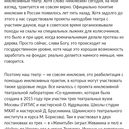
инклюзивный театр. Хотя слово «инклюзия» сегодня, на мой
взгляд, трактуется не совсем верно. Официально понятие
инклюзии в России появилось лет пять назад. Хотя задолго до
этого у нас существовали проекты наподобие театра с
участием даунов, еще в советское время организовывали
походы на скалы на специальных лыжнях для колясочников,
это было и при царе, когда военачальникам делали протезы из
дерева. Просто сейчас, слава Богу, это происходит на
государственном уровне, хотя чаще это хорошая возможность
заработать на фондах: реально делается намного меньше, чем
говорится.
Поэтому наш театр — не совсем инклюзия, это реабилитация с
помощью инклюзивных практик, в которых могут участвовать
также здоровые люди. Все началось с проекта инклюзивной
театральной лаборатории «Со-единение», которая была
создана в 2015 году при участии трех театральных вузов
Москвы (ГИТИС и мастерской О. Кудряшова, Школы-студии
МХАТ и мастерской Д. Брусникина, Щукинского театрального
института и курса М. Борисова). Там я участвовал в двух
постановках из трех — в «Женитьбе» (играл Жевакина и пел) и