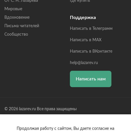
От С. Н. Лазарева
Где купить
Мировые
Поддержка
Вдохновение
Письма читателей
Написать в Телеграмм
Сообщество
Написать в MAX
Написать в ВКонтакте
help@lazarev.ru
Написать нам
© 2026 lazarev.ru Все права защищены
Лазарев Сергей Николаевич (ИП) ИНН: 782570100635, ОГРНИП:
314784729300600, Р/С: 40802810102570002043,
Банк: ОАО "АЛЬФА-БАНК" БИК: 044525593, К/С:
Продолжая работу с сайтом, Вы даете согласие на