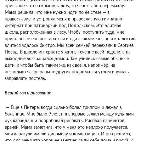
привычнее: то на крышу залезу, то через забор перемахну.
Мама решила, что мне нужно идти по ее стезе — в
православие, и устроила меня в православную гимназию-
интернат при патриархии под Подольском. Это элитная
школа, расположенная в лесу. Чтобы поступить туда, мне
пришлось очень постараться и сдать экзамены, но в коллектив
влиться удалось быстро. Мы всей семьей переехали в Сергиев
Посад. В школе-интернате я жил в течение всей недели, а на
выходные возвращался домой. Там учились самые обычные
дети, и чтобы быть таким же, как все, я, например, на
несколько часов раньше других поднимался утром и учился
заправлять постель.
Вещий сон и рисование
— Еще в Питере, когда сильно болел гриппом и лежал в
больнице. Мне было 9 лет, и я впервые зажал между культями
рук карандаш и попробовал рисовать. Рисовал пациентов,
врачей. Мама заметила, что у меня это неплохо получается,
мои каракули имели динамику и композицию. И она решила,
что для меня это хорошее занятие: сиди себе дома и рисуй. И