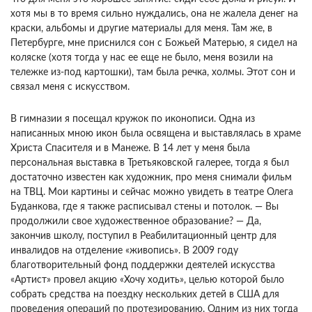
хотя мы в то время сильно нуждались, она не жалела денег на
краски, альбомы и другие материалы для меня. Там же, в
Петербурге, мне приснился сон с Божьей Матерью, я сидел на
коляске (хотя тогда у нас ее еще не было, меня возили на
тележке из-под картошки), там была речка, холмы. Этот сон и
связал меня с искусством.
В гимназии я посещал кружок по иконописи. Одна из
написанных мною икон была освящена и выставлялась в храме
Христа Спасителя и в Манеже. В 14 лет у меня была
персональная выставка в Третьяковской галерее, тогда я был
достаточно известен как художник, про меня снимали фильм
на ТВЦ. Мои картины и сейчас можно увидеть в театре Олега
Буданкова, где я также расписывал стены и потолок. — Вы
продолжили свое художественное образование? — Да,
закончив школу, поступил в Реабилитационный центр для
инвалидов на отделение «живопись». В 2009 году
благотворительный фонд поддержки деятелей искусства
«Артист» провел акцию «Хочу ходить», целью которой было
собрать средства на поездку нескольких детей в США для
проведения операций по протезированию. Одним из них тогда