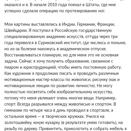
оказался и я. В начале 2010 года поехал в Штаты, где мне
успешно сделали операцию по протезированию ног.
Мои картины выставлялись в Индии, Германии, Франции,
Швейцарии. Я поступил в Российскую государственную
специализированную академию искусств, оттуда через три
года перевелся в Суриковский институт, где числюсь и поныне,
но из-за болезни нахожусь в академическом отпуске.
Восстанавливаться планирую, но для меня это не основная
задача. Сейчас я хочу получить образование, связанное с
пиаром и юриспруденцией, чтобы иметь постоянную работу.
Как художник я продолжаю писать и проводить различные
мотивационные мастер-классы по живописи, рисунку (как и
мотивационные лекции по развитию личности). Не могу
полностью посвятить себя изобразительному искусству,
потому что меня увлекают очень многие вещи. Например,
спорт. Всегда разрывался между живописью и спортом. В
гимназии по четыре часа в день проводил в спортзале, а
остальное время — в творческих кружках. Учился на
золотошвейку, юную кухарку (в результате умею готовить), на
резьбу по дереву. Привинтить, приколотить и собрать мебель я