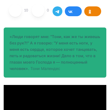
10
0
«Люди говорят мне: "Тони, как же ты живешь
без рук?!" А я говорю: "У меня есть ноги, у
меня есть сердце, которое хочет танцевать,
петь и радоваться жизни! Дело в том, что в
глазах моего Господа я — полноценный
человек».
Тони Малендес