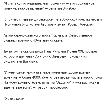
"Я считаю, что медицинский труэнтизм — это социальное
явление, важное явление", — отметил Зильбер.
К примеру, первым директором петербургской Кунсткамеры и
Публичной библиотеки был врач-труэнт Роберт Арескин.
Автор карело-финского эпоса "Калевала" Элиас Леннрот
оказался врачом с 40-летним стажем.
Труэнтом также оказался Папа Римский Иоанн XXI, портрет
которого для книги Анатолию Зильберу прислали из
библиотеки Ватикана.
"У меня самая крупная в мире коллекция досье врачей-
труэнтов — более 4000. Уже готова первая часть второго тома.
На моем компьютере есть папка "Задумки" и уже расписаны
еще четыре тома", — говорит профессор.
Книги и коты