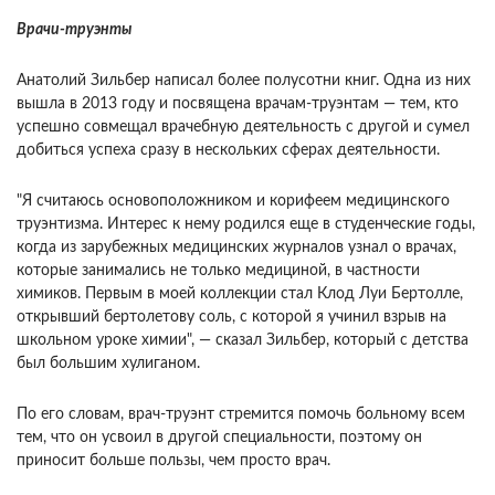
Врачи-труэнты
Анатолий Зильбер написал более полусотни книг. Одна из них
вышла в 2013 году и посвящена врачам-труэнтам — тем, кто
успешно совмещал врачебную деятельность с другой и сумел
добиться успеха сразу в нескольких сферах деятельности.
"Я считаюсь основоположником и корифеем медицинского
труэнтизма. Интерес к нему родился еще в студенческие годы,
когда из зарубежных медицинских журналов узнал о врачах,
которые занимались не только медициной, в частности
химиков. Первым в моей коллекции стал Клод Луи Бертолле,
открывший бертолетову соль, с которой я учинил взрыв на
школьном уроке химии", — сказал Зильбер, который с детства
был большим хулиганом.
По его словам, врач-труэнт стремится помочь больному всем
тем, что он усвоил в другой специальности, поэтому он
приносит больше пользы, чем просто врач.