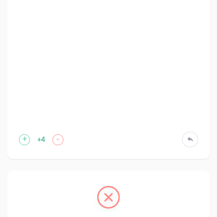
+
-
+4