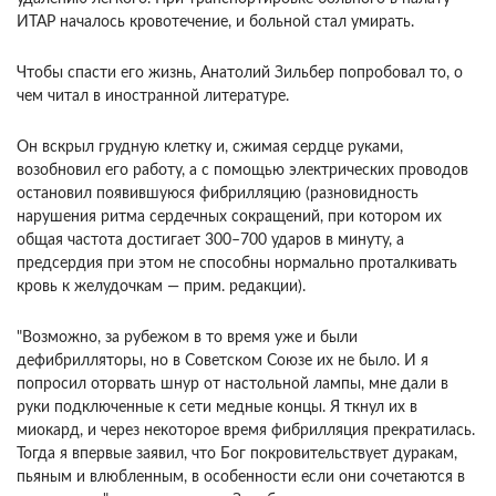
ИТАР началось кровотечение, и больной стал умирать.
Чтобы спасти его жизнь, Анатолий Зильбер попробовал то, о
чем читал в иностранной литературе.
Он вскрыл грудную клетку и, сжимая сердце руками,
возобновил его работу, а с помощью электрических проводов
остановил появившуюся фибрилляцию (разновидность
нарушения ритма сердечных сокращений, при котором их
общая частота достигает 300–700 ударов в минуту, а
предсердия при этом не способны нормально проталкивать
кровь к желудочкам — прим. редакции).
"Возможно, за рубежом в то время уже и были
дефибрилляторы, но в Советском Союзе их не было. И я
попросил оторвать шнур от настольной лампы, мне дали в
руки подключенные к сети медные концы. Я ткнул их в
миокард, и через некоторое время фибрилляция прекратилась.
Тогда я впервые заявил, что Бог покровительствует дуракам,
пьяным и влюбленным, в особенности если они сочетаются в