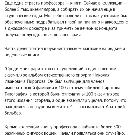
Еще одна страсть профессора — книги. Сейчас в коллекции —
более 3 тыс. экземпляров, а собирать их он начал еще в
студенческие годы. Мог себе позволить, так как учеником был
обеспеченным: подрабатывал игрой на пианино и аккордеоне
в джазовом оркестре и за три-четыре вечерних концерта
получал полугодовое жалованье врача.
Часть денег тратил в букинистическом магазине на редкие и
недешевые книги.
"Среди моих раритетов есть уцелевший в единственном
экземпляре альбом отечественного хирурга Николая
Ивановича Пирогова. Он был выпущен для членов
императорской фамилии к 100-летнему юбилею Пирогова.
Типография, в которой были отпечатаны 100 экземпляров
этого издания, сгорела, а один экземпляр уцелел, потому что
находился в цензурном комитете", — рассказывает Анатолий
Зильбер.
Кроме коллекции книг у профессора в кабинете более 500
различных фигурок кошек. Начали появляться они случайно.