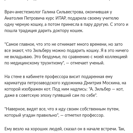
Врач-анестезиолог Галина Сильвестрова, окончившая у
Анатолия Петровича курс ИТАР, подарила своему учителю
одну черную кошку, а потом принесла в пару другую. С этого и
пошла традиция дарить доктору кошек.
"Самое главное, что это не отнимает много времени, но зато
все знают, что Зильберу можно подарить кошку. Я в это ничего
не вкладываю. Это бездумье, по сравнению с моей коллекцией
по медицинскому труэнтизму", — отмечает ученый.
На стене в кабинете профессора висит подаренная ему
карикатура петрозаводского художника Дмитрия Москина, на
которой изображен кот. Под ним надпись: "А. Зильбер — кот,
даже в советскую эпоху гулявший сам по себе".
"Наверное, видят все, что я иду своим собственным путем,
который угадан правильно", — отметил профессор.
Ему везло на хороших людей, сказал он в начале встречи. Так,