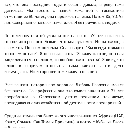
так, что она последние годы и советы давала, и рецептами
делилась. Мы вместе с нашей командой с гимнастики
отметили ее 80-летие, она пирожков напекла. Потом 85, 90, 95
лет. Совершенно человек изменился. Я ее приучила к людям».
По телефону они обсуждали все на свете. «У нее столько в
голове интересного. Бывает, что мы ругаемся! Не на жизнь, а
на смерть. По всем поводам. Она говорит: “Вы всегда только о
хорошем хотите”. Я не соглашаюсь: “Я вижу плохое, но если
зацикливаться на плохом, то вообще жить нельзя”. Я вижу, что
плохо к старикам относятся, сама влезаю в эти дела,
возмущаюсь. Но и хорошее тоже вижу, а она нет».
Рассказывать истории про хорошее Любовь Павловна может
бесконечно. По профессии она экономист-аналитик и 37 лет
проработала в Орловском учетно-кредитном техникуме,
преподавая анализ хозяйственной деятельности предприятий.
Среди ее студентов было много иностранцев из Африки (ЦАР,
Конго, Сомали, Сан-Томе и Принсипи), а потом с Кубы, из Лаоса