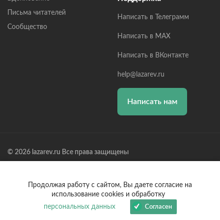
Письма читателей
Написать в Телеграмм
Сообщество
Написать в MAX
Написать в ВКонтакте
help@lazarev.ru
Написать нам
© 2026 lazarev.ru Все права защищены
Лазарев Сергей Николаевич (ИП) ИНН: 782570100635, ОГРНИП:
314784729300600, Р/С: 40802810102570002043,
Банк: ОАО "АЛЬФА-БАНК" БИК: 044525593, К/С:
Продолжая работу с сайтом, Вы даете согласие на
30101810200000000593
использование cookies и обработку
персональных данных
Согласен