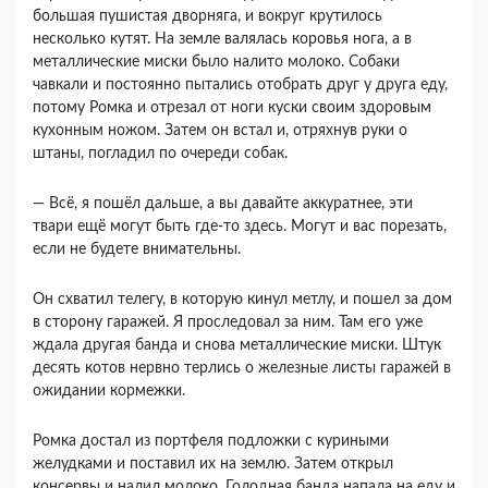
большая пушистая дворняга, и вокруг крутилось
несколько кутят. На земле валялась коровья нога, а в
металлические миски было налито молоко. Собаки
чавкали и постоянно пытались отобрать друг у друга еду,
потому Ромка и отрезал от ноги куски своим здоровым
кухонным ножом. Затем он встал и, отряхнув руки о
штаны, погладил по очереди собак.
― Всё, я пошёл дальше, а вы давайте аккуратнее, эти
твари ещё могут быть где-то здесь. Могут и вас порезать,
если не будете внимательны.
Он схватил телегу, в которую кинул метлу, и пошел за дом
в сторону гаражей. Я проследовал за ним. Там его уже
ждала другая банда и снова металлические миски. Штук
десять котов нервно терлись о железные листы гаражей в
ожидании кормежки.
Ромка достал из портфеля подложки с куриными
желудками и поставил их на землю. Затем открыл
консервы и налил молоко. Голодная банда напала на еду и