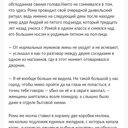
обглоданная свиная голова.Никто не сомневался в том,
что здесь Рома проводил свой очередной дьявольский
ритуал, ведь именно на следующий день после находки
умер дядя Андрей из пятого подъезда, который тридцать
лет назад учился с Ромой в одном классе и смеялся над
его большим носом и родимым пятном на пол-лица.
— От нормальных мужиков жены не уходят и не исчезают,
— услышал я как-то разговор между двумя соседками в
одном из магазинов, где в этот момент отоваривался
дворник.
— Я её вообще больше не видела. Не такой большой у нас
город, чтобы мимо пройти да на глаза не попасться, я
точно тебе говорю — убил он её и в овраге закопал, —
женщины шептались возле помидор, а слышно было
даже в отделе бытовой химии.
Рома же молча ставил в корзину две коробки молока,
несколько подложек куриных желудков, с которых капала