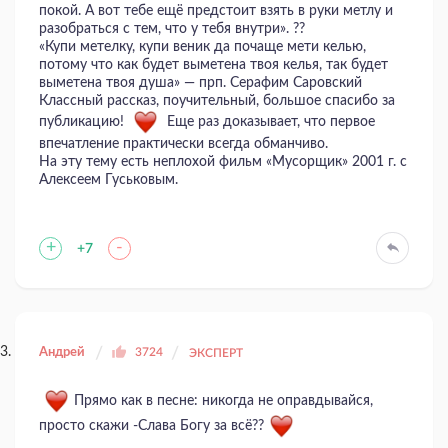
покой. А вот тебе ещё предстоит взять в руки метлу и
разобраться с тем, что у тебя внутри». ??
«Купи метелку, купи веник да почаще мети келью,
потому что как будет выметена твоя келья, так будет
выметена твоя душа» — прп. Серафим Саровский
Классный рассказ, поучительный, большое спасибо за
публикацию!
Еще раз доказывает, что первое
впечатление практически всегда обманчиво.
На эту тему есть неплохой фильм «Мусорщик» 2001 г. с
Алексеем Гуськовым.
+
-
+7
Андрей
3724
ЭКСПЕРТ
Прямо как в песне: никогда не оправдывайся,
просто скажи -Слава Богу за всё??