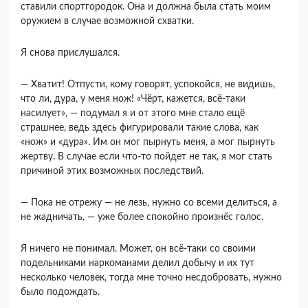
ставили спортгородок. Она и должна была стать моим
оружием в случае возможной схватки.
Я снова прислушался.
― Хватит! Отпусти, кому говорят, успокойся, не видишь,
что ли, дура, у меня нож! «Чёрт, кажется, всё-таки
насилует», ― подумал я и от этого мне стало ещё
страшнее, ведь здесь фигурировали такие слова, как
«нож» и «дура». Им он мог пырнуть меня, а мог пырнуть
жертву. В случае если что-то пойдет не так, я мог стать
причиной этих возможных последствий.
― Пока не отрежу ― не лезь, нужно со всеми делиться, а
не жадничать, ― уже более спокойно произнёс голос.
Я ничего не понимал. Может, он всё-таки со своими
подельниками наркоманами делил добычу и их тут
несколько человек, тогда мне точно несдобровать, нужно
было подождать.