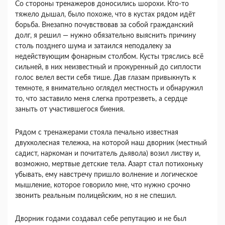
Со стороны тренажеров доносились шорохи. Кто-то
тяжело дышал, было похоже, что в кустах рядом идёт
борьба. Внезапно почувствовав за собой гражданский
долг, я решил — нужно обязательно выяснить причину
столь позднего шума и затаился неподалеку за
недействующим фонарным столбом. Кусты тряслись всё
сильней, в них неизвестный и прокуренный до сиплости
голос велел вести себя тише. Дав глазам привыкнуть к
темноте, я внимательно оглядел местность и обнаружил
то, что заставило меня слегка протрезветь, а сердце
заныть от участившегося биения.
Рядом с тренажерами стояла печально известная
двухколесная тележка, на которой наш дворник (местный
садист, наркоман и почитатель дьявола) возил листву и,
возможно, мертвые детские тела. Азарт стал потихоньку
убывать, ему навстречу пришло волнение и логическое
мышление, которое говорило мне, что нужно срочно
звонить реальным полицейским, но я не спешил.
Дворник годами создавал себе репутацию и не был