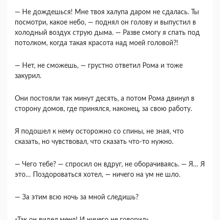
― Не дождешься! Мне твоя халупа даром не сдалась. Ты
посмотри, какое небо, — поднял он голову и выпустил в
холодный воздух струю дыма. — Разве смогу я спать под
потолком, когда такая красота над моей головой?!
― Нет, не сможешь, ― грустно ответил Рома и тоже
закурил.
Они постояли так минут десять, а потом Рома двинул в
сторону домов, где принялся, наконец, за свою работу.
Я подошел к нему осторожно со спины, не зная, что
сказать, но чувствовал, что сказать что-то нужно.
― Чего тебе? ― спросил он вдруг, не оборачиваясь. ― Я… Я
это… Поздороваться хотел, ― ничего на ум не шло.
― За этим всю ночь за мной следишь?