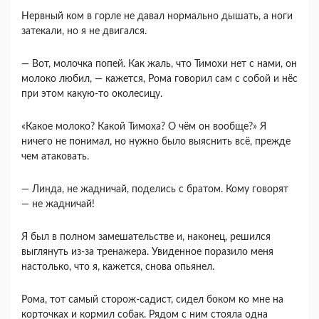
Нервный ком в горле не давал нормально дышать, а ноги
затекали, но я не двигался.
― Вот, молочка попей. Как жаль, что Тимохи нет с нами, он
молоко любил, ― кажется, Рома говорил сам с собой и нёс
при этом какую-то околесицу.
«Какое молоко? Какой Тимоха? О чём он вообще?» Я
ничего не понимал, но нужно было выяснить всё, прежде
чем атаковать.
― Линда, не жадничай, поделись с братом. Кому говорят
— не жадничай!
Я был в полном замешательстве и, наконец, решился
выглянуть из-за тренажера. Увиденное поразило меня
настолько, что я, кажется, снова опьянел.
Рома, тот самый сторож-садист, сидел боком ко мне на
корточках и кормил собак. Рядом с ним стояла одна