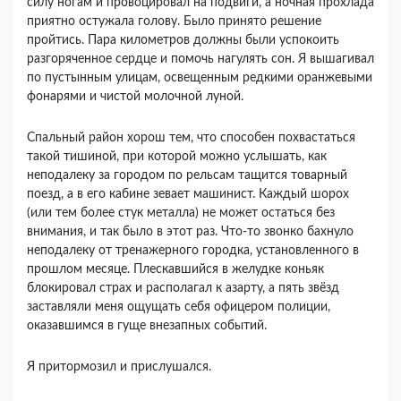
силу ногам и провоцировал на подвиги, а ночная прохлада
приятно остужала голову. Было принято решение
пройтись. Пара километров должны были успокоить
разгоряченное сердце и помочь нагулять сон. Я вышагивал
по пустынным улицам, освещенным редкими оранжевыми
фонарями и чистой молочной луной.
Спальный район хорош тем, что способен похвастаться
такой тишиной, при которой можно услышать, как
неподалеку за городом по рельсам тащится товарный
поезд, а в его кабине зевает машинист. Каждый шорох
(или тем более стук металла) не может остаться без
внимания, и так было в этот раз. Что-то звонко бахнуло
неподалеку от тренажерного городка, установленного в
прошлом месяце. Плескавшийся в желудке коньяк
блокировал страх и располагал к азарту, а пять звёзд
заставляли меня ощущать себя офицером полиции,
оказавшимся в гуще внезапных событий.
Я притормозил и прислушался.