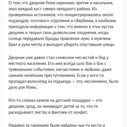
О том, что дворник Рома наркоман, еретик и насильник,
знал каждый куст северо-западного района. Из
проверенных источников, что концентрировались около
подъездов, почтового отделения и сбербанка, в изобилии
приходила информация о том, что именно в этих кустах
дворник и творил свои дьявольские злодеяния, когда
солнце передавало бразды правления луне, а мужчина
брал в руки метлу и выходил убирать опустевшие улицы.
Дворник уже давно стал символом несчастий и бед у
местного населения. Его имя всегда шло бок о бок с
тревожными событиями, несчастиями и любыми, даже
самыми нелепыми преступлениями. Если у кого-то
пропадал велосипед из подъезда — это, несомненно, было
дело рук Ромы.
Кто-то сломал качели на детской площадке — это
дворник, урод, он ненавидит детей за то, что те
раскидывают листву и фантики от конфет.
Недавно за гаражами были найдены чьи-то кости и