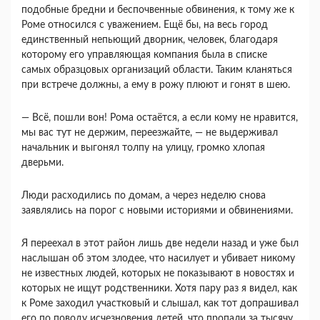
подобные бредни и беспочвенные обвинения, к тому же к
Роме относился с уважением. Ещё бы, на весь город
единственный непьющий дворник, человек, благодаря
которому его управляющая компания была в списке
самых образцовых организаций области. Таким кланяться
при встрече должны, а ему в рожу плюют и гонят в шею.
― Всё, пошли вон! Рома остаётся, а если кому не нравится,
мы вас тут не держим, переезжайте, ― не выдерживал
начальник и выгонял толпу на улицу, громко хлопая
дверьми.
Люди расходились по домам, а через неделю снова
заявлялись на порог с новыми историями и обвинениями.
Я переехал в этот район лишь две недели назад и уже был
наслышан об этом злодее, что насилует и убивает никому
не известных людей, которых не показывают в новостях и
которых не ищут родственники. Хотя пару раз я видел, как
к Роме заходил участковый и слышал, как тот допрашивал
его по поводу исчезновения детей, что пропали за тысячу