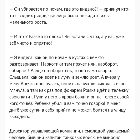
― Он убирается по ночам, где это видано?! ― крикнул кто-
то с задних рядов, чьё лицо было не видать из-за
маленького роста.
― И что? Разве это плохо? Вы встали с утра, а у вас уже
всё чисто и опрятно!
― Я видела, как он по ночам в кустах с кем-то
разговаривает! Наркотики там прячет или, наоборот,
собирает! А еще он оборотень, точно вам говорю.
Слышала, как он воет на луну и землю роет. А вчера у
меня Анечка проснулась, попить на кухню вышла, в окно
глянула, а там как раз под фонарем Ромка идёт и тележку
свою катит. Руки у него в крови были и он на телеге своей
кого-то вёз. Ребенка убил, я вам точно говорю! У меня
дитё уже сутки в себя прийти не может, боится на улицу
выходить.
Директор управляющей компании, немолодой уважаемый
человек, бывший капитан танковых войск, не выносил