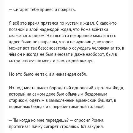
― Сигарет тебе принёс и пожрать.
Я всё это время прятался по кустам и ждал. С какой-то
поганой и злой надеждой ждал, что Рома всё-таки
окажется злодеем. Что все эти нехорошие мысли в его
адрес были не напрасны, что я не чудовище, которое
может вот так безосновательно осуждать человека за то, в
чём он никогда не был виноват и даже наоборот, был в
сотни раз лучше меня и всех людей вокруг.
Но это было не так, и я ненавидел себя.
Из-под моста вылез бородатый одноногий «тролль» Федя,
который на самом деле был обычным бездомным
стариком, одетым в замасленный армейский бушлат, в
порванных берцах и с перебинтованной головой.
― Ты когда ко мне переедешь? ― спросил Ромка,
протягивая пачку сигарет «троллю». Тот закурил.