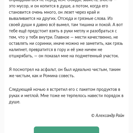
оправдываться не перед кем. Обиды, зависть, злость ―
это мусор, и он копится в душе, а потом, когда его
становится очень много, он лезет через край и
вываливается на других. Отсюда и грязные слова. Из
своей души я давно всё вымел, там тишина и покой. А вот
тебе ещё предстоит взять в руки метлу и разобраться с
тем, что у тебя внутри. Главное — мести качественно, не
оставлять ни соринки, иначе можно не заметить, как грязь
налипнет, превратится в гору и её уже ничем не
отшкрябать, ― он показал мне на подметенный участок.
Я посмотрел на асфальт, он был идеально чистым, таким
же чистым, как и Ромина совесть.
Следующей ночью я встретил его с пакетом продуктов в
руках и метлой. Мне тоже не терпелось навести порядок в
душе.
© Александр Райн