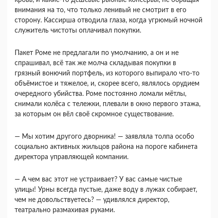
кровь, и какие-то дешевые рыбные консервы, не обращая
внимания на то, что только ленивый не смотрит в его
сторону. Кассирша отводила глаза, когда угрюмый ночной
служитель чистоты оплачивал покупки.
Пакет Роме не предлагали по умолчанию, а он и не
спрашивал, всё так же молча складывая покупки в
грязный вонючий портфель, из которого выпирало что-то
объёмистое и тяжелое, и, скорее всего, являлось орудием
очередного убийства. Роме постоянно ломали мётлы,
снимали колёса с тележки, плевали в окно первого этажа,
за которым он вёл своё скромное существование.
― Мы хотим другого дворника! ― заявляла толпа особо
социально активных жильцов района на пороге кабинета
директора управляющей компании.
― А чем вас этот не устраивает? У вас самые чистые
улицы! Урны всегда пустые, даже воду в лужах собирает,
чем не довольствуетесь? ― удивлялся директор,
театрально размахивая руками.