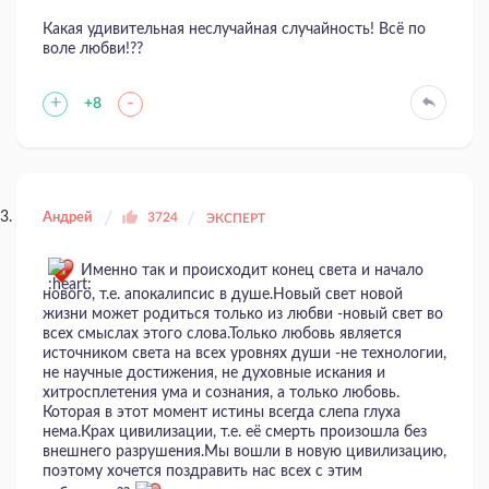
Какая удивительная неслучайная случайность! Всё по
воле любви!??
+
-
+8
Андрей
3724
ЭКСПЕРТ
Именно так и происходит конец света и начало
нового, т.е. апокалипсис в душе.Новый свет новой
жизни может родиться только из любви -новый свет во
всех смыслах этого слова.Только любовь является
источником света на всех уровнях души -не технологии,
не научные достижения, не духовные искания и
хитросплетения ума и сознания, а только любовь.
Которая в этот момент истины всегда слепа глуха
нема.Крах цивилизации, т.е. её смерть произошла без
внешнего разрушения.Мы вошли в новую цивилизацию,
поэтому хочется поздравить нас всех с этим