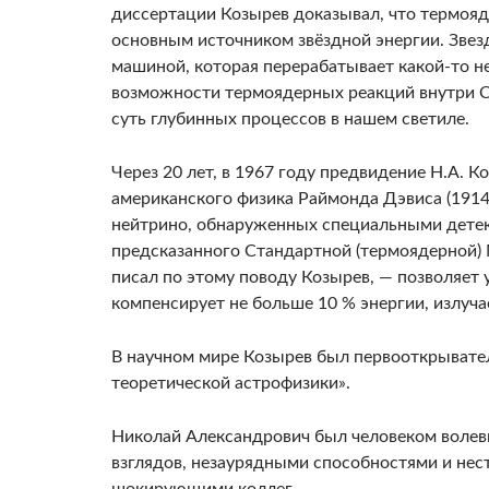
диссертации Козырев доказывал, что термояд
основным источником звёздной энергии. Звезд
машиной, которая перерабатывает какой-то не
возможности термоядерных реакций внутри С
суть глубинных процессов в нашем светиле.
Через 20 лет, в 1967 году предвидение Н.А.
американского физика Раймонда Дэвиса (1914
нейтрино, обнаруженных специальными детек
предсказанного Стандартной (термоядерной) 
писал по этому поводу Козырев, — позволяет
компенсирует не больше 10 % энергии, излу
В научном мире Козырев был первооткрывате
теоретической астрофизики».
Николай Александрович был человеком волев
взглядов, незаурядными способностями и не
шокирующими коллег.