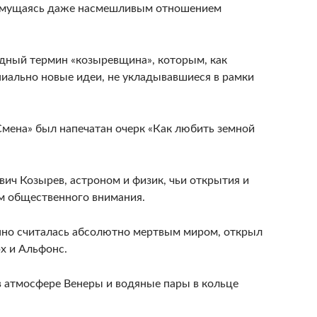
е смущаясь даже насмешливым отношением
дный термин «козыревщина», которым, как
иально новые идеи, не укладывавшиеся в рамки
Смена» был напечатан очерк «Как любить земной
ич Козырев, астроном и физик, чьи открытия и
м общественного внимания.
онно считалась абсолютно мертвым миром, открыл
х и Альфонс.
 атмосфере Венеры и водяные пары в кольце