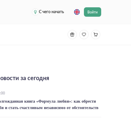
С чего начать
Войти
овости за сегодня
:00
олгожданная книга «Формула любви»: как обрести
бя и стать счастливым независимо от обстоятельств