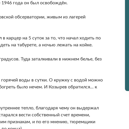
е 1946 года он был освобождён.
овской обсерватории, живым из лагерей
в карцер на 5 суток за то, что начал ходить по
деть на табурете, а ночью лежать на койке.
радусов. Туда заталкивали в нижнем белье, без
 горячей воды в сутки. О кружку с водой можно
огреть было нечем. И Козырев обратился... к
нутреннее тепло, благодаря чему он выдержал
старался вести собственный счет времени,
ним признакам, и по его мнению, тюремщики
 до конца).