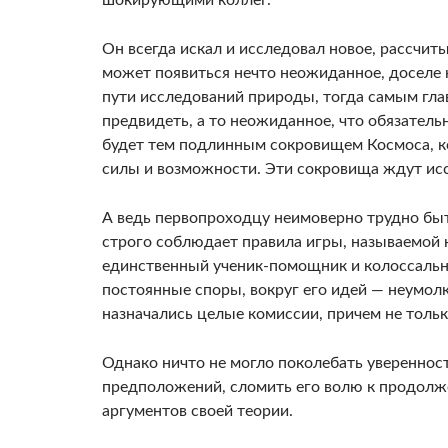
Он всегда искал и исследовал новое, рассчиты
может появиться нечто неожиданное, доселе 
пути исследований природы, тогда самым гла
предвидеть, а то неожиданное, что обязатель
будет тем подлинным сокровищем Космоса, ко
силы и возможности. Эти сокровища ждут ис
А ведь первопроходцу неимоверно трудно быт
строго соблюдает правила игры, называемой н
единственный ученик-помощник и колоссально
постоянные споры, вокруг его идей — неумолк
назначались целые комиссии, причем не только
Однако ничто не могло поколебать увереннос
предположений, сломить его волю к продолж
аргументов своей теории.