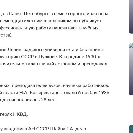
а в Санкт-Петербурге в семье горного инженера.
е семнадцатилетним школьником он публикует
офессиональную работу напечатают в учёных
ства).
ние Ленинградского университета и был принят
ваторию СССР в Пулкове. К середине 1930-х
ключительно талантливый астроном и преподавал
ёных, преподавателей вузов, научных работников.
 власти Н.А. Козырева арестовали 6 ноября 1936
едва исполнилось 28 лет.
агерях НКВД.
тву академика АН СССР Шайна Г.А. дело