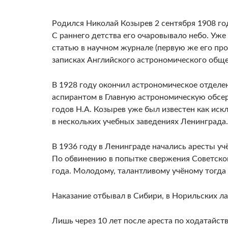
Родился Николай Козырев 2 сентября 1908 год
С раннего детства его очаровывало небо. Уж
статью в научном журнале (первую же его пр
записках Английского астрономического обще
В 1928 году окончил астрономическое отделе
аспирантом в Главную астрономическую обсер
годов Н.А. Козырев уже был известен как ис
в нескольких учебных заведениях Ленинграда.
В 1936 году в Ленинграде начались аресты уч
По обвинению в попытке свержения Советской
года. Молодому, талантливому учёному тогда 
Наказание отбывал в Сибири, в Норильских л
Лишь через 10 лет после ареста по ходатайс