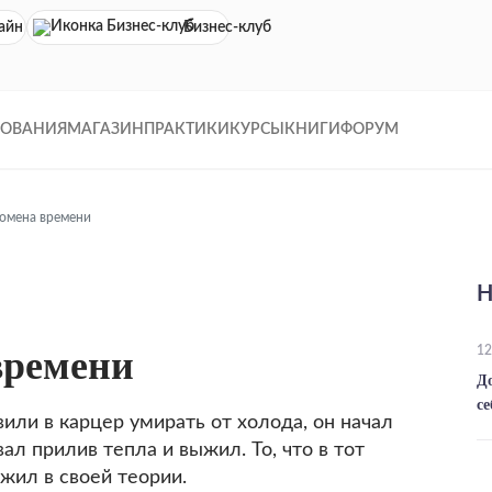
айн кинотеатр
Бизнес-клуб
ДОВАНИЯ
МАГАЗИН
ПРАКТИКИ
КУРСЫ
КНИГИ
ФОРУМ
омена времени
Н
времени
12
Д
се
вили в карцер умирать от холода, он начал
ал прилив тепла и выжил. То, что в тот
жил в своей теории.