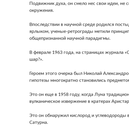
Подвижник духа, он смело нес свои идеи, н
окружения.
Впоследствии в научной среде родился посты
ярлыком, ученые-ретрограды метили принцип
общепризнанной научной парадигмы.
В феврале 1963 года, на страницах журнала «
шар?».
Героем этого очерка был Николай Александров
гипотезы многократно становились предмето
Это он еще в 1958 году, когда Луна традици
вулканическое извержение в кратерах Аристар
Это он обнаружил кислород и углеводороды в
Сатурна.