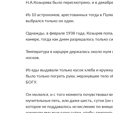
Н.А.Козырева было пересмотрено, и в декабр
Из 10 астрономов, арестованных тогда в Пулк
выбрался только он один.
Однажды, в феврале 1938 года, Козырев попал 
камере, тогда как днем разрешалось только си
Температура в карцере держалась около нуля г
носков.
Из еды выдавали только кусок хлеба и кружку
было только погреть руки, мерзнувшее тело об
БОГУ.
Он молился, и с того момента почувствовал в
мучительные пять, или даже шесть, суток (он 
которое не поддавалось исчислению по внеш
накинули ему еще одни сутки, чтобы заморить