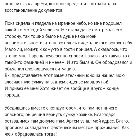
подсчитывала время, которое предстоит потратить на
восстановление документов.
Пока сидела и глядела на мрачное небо, ко мне подошел
какой-то молодой человек. Не стала даже смотреть в его
сторону, так тошно было на душе из-за моей
невнимательности, что не хотелось видеть никого вокруг себя.
Мало ли, может, к кому-то в гости пришел. А оказалось, что
это ко мне. Парень неуверенно спросил, знаю ли я такую-то с
такой-то фамилией и именем. И это была я. Он обрадовался и
объяснил сложившуюся ситуацию.
Вы представляете, этот замечательный юноша нашел мою
злосчастную сумку на заднем сиденье маршрутки!
И привез ее мне! Хотя живет он вообще в другом конце
города.
Убедившись вместе с кондуктором, что там нет ничего
опасного, он решил вернуть сумку хозяйке. Благодаря
оставшимся там документам, Артем узнал мой адрес. Благо,
прописка совпадала с фактическим местом проживания. Как
же я обрадовалась тогда!