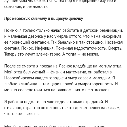
лучшие умы человечества. С тех пор я непрерывно изучаю и
сознание, и реальность.
Про несвежую сметану и пищевую цепочку
Помню, я только-только начал работать в детской реанимации,
и маленькая девочка у нас умерла оттого, что мама накормила
ее прокисшей сметаной. Так банально и так страшно. Несвежая
сметана. Понос. Инфекция. Почечная недостаточность. Смерть.
Теперь это лечат элементарно. А тогда — не могли.
После ее смерти я поехал на Лесное кладбище на могилу отца.
Мой отец был ученый — физик и математик, он работал в
Новосибирском академгородке и умер совсем молодым. Я
люблю кладбища — там царит покой и умиротворенность. И
можно сосредоточиться на главном, ничто не отвлекает.
Я работал недолго, но уже видел столько страданий. И
отчаянно, страстно хотел понять, что делает человека живым,
что такое — жизнь.
Мне была неприятна ее биологическая основа: это же