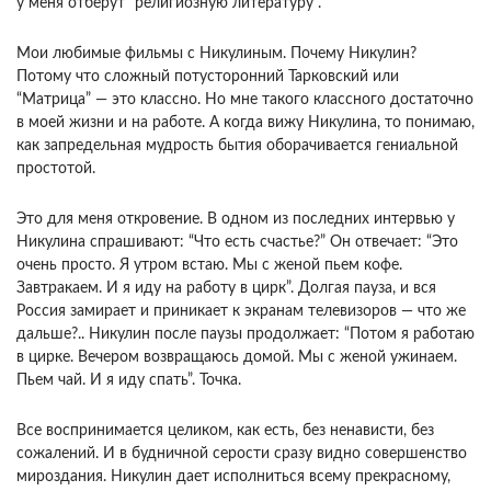
у меня отберут “религиозную литературу".
Мои любимые фильмы с Никулиным. Почему Никулин?
Потому что сложный потусторонний Тарковский или
“Матрица” — это классно. Но мне такого классного достаточно
в моей жизни и на работе. А когда вижу Никулина, то понимаю,
как запредельная мудрость бытия оборачивается гениальной
простотой.
Это для меня откровение. В одном из последних интервью у
Никулина спрашивают: “Что есть счастье?” Он отвечает: “Это
очень просто. Я утром встаю. Мы с женой пьем кофе.
Завтракаем. И я иду на работу в цирк”. Долгая пауза, и вся
Россия замирает и приникает к экранам телевизоров — что же
дальше?.. Никулин после паузы продолжает: “Потом я работаю
в цирке. Вечером возвращаюсь домой. Мы с женой ужинаем.
Пьем чай. И я иду спать”. Точка.
Все воспринимается целиком, как есть, без ненависти, без
сожалений. И в будничной серости сразу видно совершенство
мироздания. Никулин дает исполниться всему прекрасному,