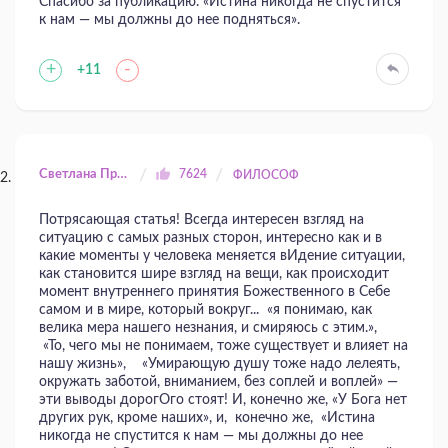
Спасибо за публикацию. «Истина никогда не спустится
к нам — мы должны до нее подняться».
+
-
+11
Светлана Прилуцкая
7624
ФИЛОСОФ
Потрясающая статья! Всегда интересен взгляд на
ситуацию с самых разных сторон, интересно как и в
какие моменты у человека меняется вИдение ситуации,
как становится шире взгляд на вещи, как происходит
момент внутреннего принятия Божественного в Себе
самом и в мире, который вокруг... «я понимаю, как
велика мера нашего незнания, и смиряюсь с этим.»,
«То, чего мы не понимаем, тоже существует и влияет на
нашу жизнь», «Умирающую душу тоже надо лелеять,
окружать заботой, вниманием, без соплей и воплей» —
эти выводы дорогОго стоят! И, конечно же, «У Бога нет
других рук, кроме наших», и, конечно же, «Истина
никогда не спустится к нам — мы должны до нее