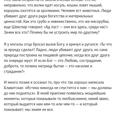
неправильно, что волки едят косуль, кошки ловят мышей,
коршуны охотятся за кроликами. Человек ест животных. Люди
убивают друг друга ради богатства и материальных
ценностей. Как это грубо и невежественно, это же мясорубка,
еще Шекспир говорил: «Ад пуст — они все здесь, среди нас!»
Зачем все это? Почему бы не устроить мир по-другому?
Я у могилы отца бросал вызов Богу, я кричал и ругался: «Ты что
за ерунду сделал? Ладно, люди убивают друг друга, но сама
природа построена на пищевой цепочке, когда все друг друга
по очереди жрут. И если Бог — это Любовь, сострадание,
доброта, то почему матрица бытия — это насилие и
страдание?»
И много позже я осознал то, про что так хорошо написала
Блаватская: «Истина никогда не спустится к нам — мы должны
до нее подняться». В моей практике появились мощнейшие
моменты, которые показывали то необъяснимое, некий аванс,
который выдается нам кем-то или чем-то — и который
показывает: мы знаем не все.