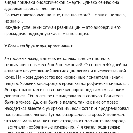
видел признаки биологической смерти. Однако сейчас она
здоровая взрослая женщина.
Почему повезло именно мне, именно тогда? Не знаю, не знаю,
не знаю…
Каждый успешный случай реанимации — это айсберг, и его
громадную подводную часть мы не видим.
У Бога нет других рук, кроме наших
Лет восемь назад мальчик неполных трех лет попал в
реанимацию с тяжелейшей пневмонией. Он провел 40 дней на
аппарате искусственной вентиляции легких и в искусственной
коме. На моем дежурстве все жизненные показатели начали
падать. Уровень кислорода в крови катастрофически снижался.
Аппарат нагнетал в его легкие кислород под самым высоким
давлением. Одно легкое не выдержало и лопнуло. Родители
были в ужасе. Да, они были в палате, так как имеют право
находиться вместе с умирающим, если хотят. Я продренировал
пострадавшее легкое. Тут же разорвалось второе. Я понимал,
что мозг мальчика начинает страдать от дефицита кислорода.
Наступали необратимые изменения. И я сказал родителям: