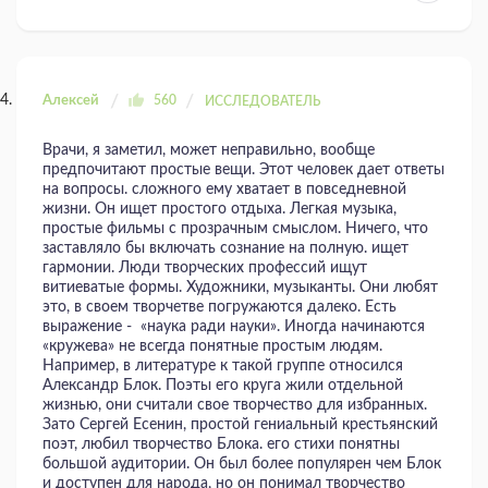
Алексей
560
ИССЛЕДОВАТЕЛЬ
Врачи, я заметил, может неправильно, вообще
предпочитают простые вещи. Этот человек дает ответы
на вопросы. сложного ему хватает в повседневной
жизни. Он ищет простого отдыха. Легкая музыка,
простые фильмы с прозрачным смыслом. Ничего, что
заставляло бы включать сознание на полную. ищет
гармонии. Люди творческих профессий ищут
витиеватые формы. Художники, музыканты. Они любят
это, в своем творчетве погружаются далеко. Есть
выражение - «наука ради науки». Иногда начинаются
«кружева» не всегда понятные простым людям.
Например, в литературе к такой группе относился
Александр Блок. Поэты его круга жили отдельной
жизнью, они считали свое творчество для избранных.
Зато Сергей Есенин, простой гениальный крестьянский
поэт, любил творчество Блока. его стихи понятны
большой аудитории. Он был более популярен чем Блок
и доступен для народа, но он понимал творчество