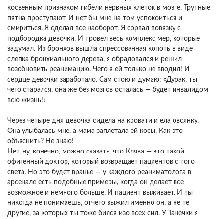
косвенным признаком гибели нервных клеток в мозге. Трупные
пятна проступают. И нет бы мне на том успокоиться и
смириться. Я сделал все наоборот. Я сорвал повязку с
подбородка девочки. И провел весь комплекс мер, которые
задумал. Из бронхов вышла спрессованная копоть в виде
слепка бронхиального дерева, я обрадовался и решил
возобновить реанимацию. Чего я ей только не вводил! И
сердце девочки заработало. Сам стою и думаю: «Дурак, ты
чего старался, она же без мозгов осталась — будет инвалидом
всю жизнь!»
Через четыре дня девочка сидела на кровати и ела овсянку.
Она улыбалась мне, а мама заплетала ей косы. Как это
объяснить? Не знаю!
Нет, ну, конечно, можно сказать, что Клява — это такой
офигенный доктор, который возвращает пациентов с того
света. Но это будет вранье — у каждого реаниматолога в
арсенале есть подобные примеры, когда он делает все
возможное и немного больше. И пациент выживает. И ты
никогда не понимаешь, отчего выжил именно он, а не те
другие, за которых ты тоже бился изо всех сил. У Танечки я