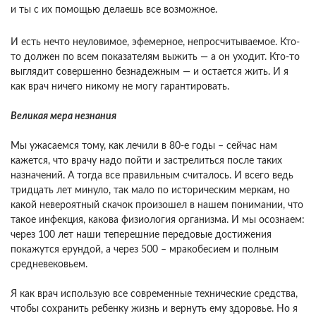
и ты с их помощью делаешь все возможное.
И есть нечто неуловимое, эфемерное, непросчитываемое. Кто-
то должен по всем показателям выжить — а он уходит. Кто-то
выглядит совершенно безнадежным — и остается жить. И я
как врач ничего никому не могу гарантировать.
Великая мера незнания
Мы ужасаемся тому, как лечили в 80-е годы – сейчас нам
кажется, что врачу надо пойти и застрелиться после таких
назначений. А тогда все правильным считалось. И всего ведь
тридцать лет минуло, так мало по историческим меркам, но
какой невероятный скачок произошел в нашем понимании, что
такое инфекция, какова физиология организма. И мы осознаем:
через 100 лет наши теперешние передовые достижения
покажутся ерундой, а через 500 – мракобесием и полным
средневековьем.
Я как врач использую все современные технические средства,
чтобы сохранить ребенку жизнь и вернуть ему здоровье. Но я