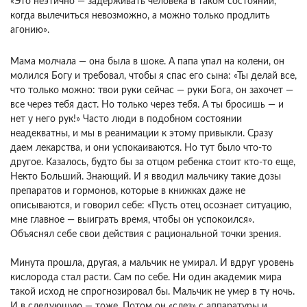
«Это неэтично — задерживать человека в таком состоянии,
когда вылечиться невозможно, а можно только продлить
агонию».
Мама молчала — она была в шоке. А папа упал на колени, он
молился Богу и требовал, чтобы я спас его сына: «Ты делай все,
что только можно: твои руки сейчас — руки Бога, он захочет —
все через тебя даст. Но только через тебя. А ты бросишь — и
нет у него рук!» Часто люди в подобном состоянии
неадекватны, и мы в реанимации к этому привыкли. Сразу
даем лекарства, и они успокаиваются. Но тут было что-то
другое. Казалось, будто бы за отцом ребенка стоит кто-то еще,
Некто Больший. Знающий. И я вводил мальчику такие дозы
препаратов и гормонов, которые в книжках даже не
описываются, и говорил себе: «Пусть отец осознает ситуацию,
мне главное — выиграть время, чтобы он успокоился».
Объяснял себе свои действия с рациональной точки зрения.
Минута прошла, другая, а мальчик не умирал. И вдруг уровень
кислорода стал расти. Сам по себе. Ни один академик мира
такой исход не спрогнозировал бы. Мальчик не умер в ту ночь.
И в следующую — тоже. Потом он «слез» с аппаратуры и