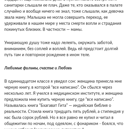
санитарки слышали ее плач. Даже те, кто оказывался в палате
случайно и вообще ничего не знал, тоже слышали, как девочка
звала маму. Малышка не могла совершить переход, ее
удерживали в нашем мире у места смерти вопли и страдания
покинутых близких. В частности — мамы.
Умирающую душу тоже надо лелеять, окружать заботой,
вниманием, без соплей и воплей. Ведь ей предстоит долгий
путь там и повторное рождение в ином теле.
Любимые фильмы, счастье и Любовь
В одиннадцатом классе я увидел сон: женщина принесла мне
черную книгу, в которой "все написано”. Он сбылся через
несколько лет. Я учился в медицинском институте, и женщина
предложила мне купить черную книгу, где “все написано”.
Называлась книга “Бхагават Гита” — индийская библия о
реальности. Стоила книга тридцать пять рублей, а стипендия у
нас была сорок рублей. Но я все равно ее купил и читал в
общежитии по ночам, под одеялом, с фонариком - боялся, что