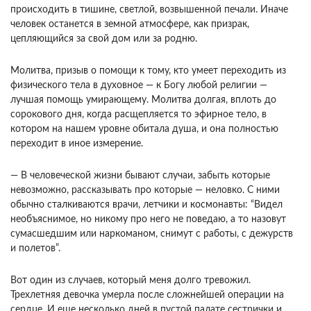
происходить в тишине, светлой, возвышенной печали. Иначе
человек останется в земной атмосфере, как призрак,
цепляющийся за свой дом или за родню.
Молитва, призыв о помощи к тому, кто умеет переходить из
физического тела в духовное — к Богу любой религии —
лучшая помощь умирающему. Молитва долгая, вплоть до
сорокового дня, когда расщепляется то эфирное тело, в
котором на нашем уровне обитала душа, и она полностью
переходит в иное измерение.
— В человеческой жизни бывают случаи, забыть которые
невозможно, рассказывать про которые — неловко. С ними
обычно сталкиваются врачи, летчики и космонавты: “Видел
необъяснимое, но никому про него не поведаю, а то назовут
сумасшедшим или наркоманом, снимут с работы, с дежурств
и полетов”.
Вот один из случаев, который меня долго тревожил.
Трехлетняя девочка умерла после сложнейшей операции на
сердце. И еще несколько дней в пустой палате сестрички и