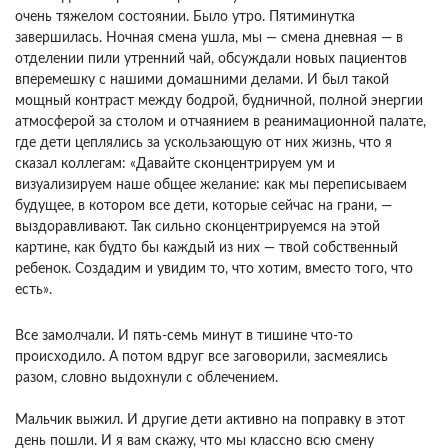
очень тяжелом состоянии. Было утро. Пятиминутка
завершилась. Ночная смена ушла, мы — смена дневная — в
отделении пили утренний чай, обсуждали новых пациентов
вперемешку с нашими домашними делами. И был такой
мощный контраст между бодрой, будничной, полной энергии
атмосферой за столом и отчаянием в реанимационной палате,
где дети цеплялись за ускользающую от них жизнь, что я
сказал коллегам: «Давайте сконцентрируем ум и
визуализируем наше общее желание: как мы переписываем
будущее, в котором все дети, которые сейчас на грани, —
выздоравливают. Так сильно сконцентрируемся на этой
картине, как будто бы каждый из них — твой собственный
ребенок. Создадим и увидим то, что хотим, вместо того, что
есть».
Все замолчали. И пять-семь минут в тишине что-то
происходило. А потом вдруг все заговорили, засмеялись
разом, словно выдохнули с облечением.
Мальчик выжил. И другие дети активно на поправку в этот
день пошли. И я вам скажу, что мы классно всю смену