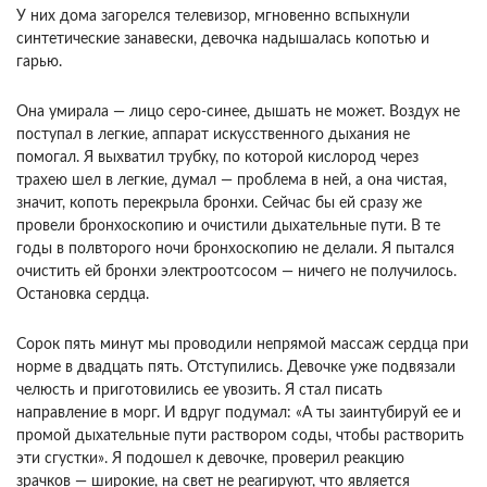
У них дома загорелся телевизор, мгновенно вспыхнули
синтетические занавески, девочка надышалась копотью и
гарью.
Она умирала — лицо серо-синее, дышать не может. Воздух не
поступал в легкие, аппарат искусственного дыхания не
помогал. Я выхватил трубку, по которой кислород через
трахею шел в легкие, думал — проблема в ней, а она чистая,
значит, копоть перекрыла бронхи. Сейчас бы ей сразу же
провели бронхоскопию и очистили дыхательные пути. В те
годы в полвторого ночи бронхоскопию не делали. Я пытался
очистить ей бронхи электроотсосом — ничего не получилось.
Остановка сердца.
Сорок пять минут мы проводили непрямой массаж сердца при
норме в двадцать пять. Отступились. Девочке уже подвязали
челюсть и приготовились ее увозить. Я стал писать
направление в морг. И вдруг подумал: «А ты заинтубируй ее и
промой дыхательные пути раствором соды, чтобы растворить
эти сгустки». Я подошел к девочке, проверил реакцию
зрачков — широкие, на свет не реагируют, что является