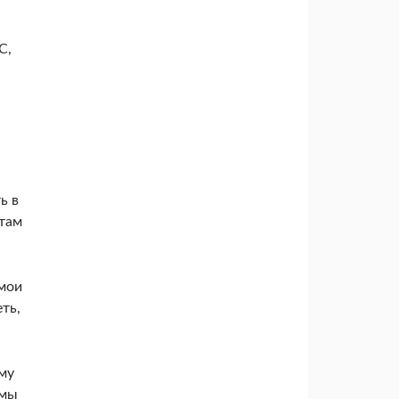
С,
ь в
отам
 мои
ть,
ему
 мы