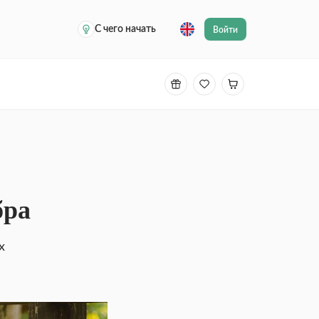
С чего начать
Войти
бра
х