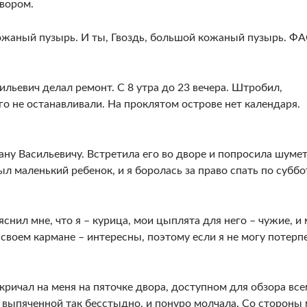
двором.
кожаный пузырь. И ты, Гвоздь, большой кожаный пузырь. ФА
льевич делал ремонт. С 8 утра до 23 вечера. Штробил,
го не останавливали. На проклятом острове нет календаря.
ану Васильевичу. Встретила его во дворе и попросила шумет
ыл маленький ребенок, и я боролась за право спать по субб
снил мне, что я – курица, мои цыплята для него – чужие, и
 своем кармане – интересны, поэтому если я не могу потерпе
кричал на меня на пяточке двора, доступном для обзора вс
, выпяченной так бесстыдно, и понуро молчала. Со стороны