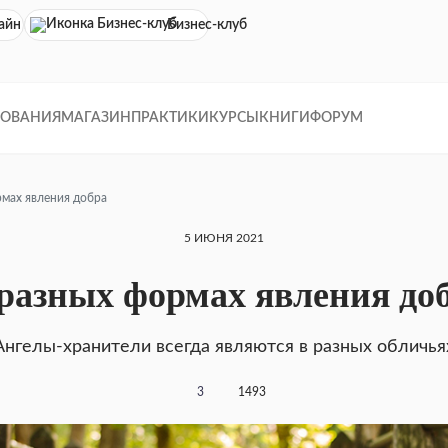
айн кинотеатр
Бизнес-клуб
ДОВАНИЯ
МАГАЗИН
ПРАКТИКИ
КУРСЫ
КНИГИ
ФОРУМ
мах явления добра
5 ИЮНЯ 2021
разных формах явления до
Ангелы-хранители всегда являются в разных обличья
3
1493