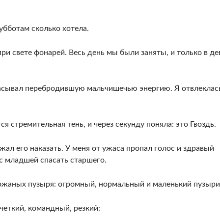
субботам сколько хотела.
ри свете фонарей. Весь день мы были заняты, и только в де
расывал перебродившую мальчишечью энергию. Я отвлеклас
ся стремительная тень, и через секунду поняла: это Гвоздь.
ежал его наказать. У меня от ужаса пропал голос и здравый
 с младшей спасать старшего.
 кожаных пузыря: огромный, нормальный и маленький пузыри
 четкий, командный, резкий: