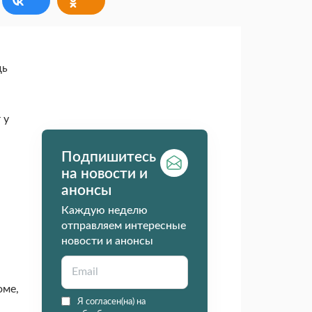
дь
 у
Подпишитесь
на новости и
анонсы
Каждую неделю
отправляем интересные
новости и анонсы
оме,
Я согласен(на) на