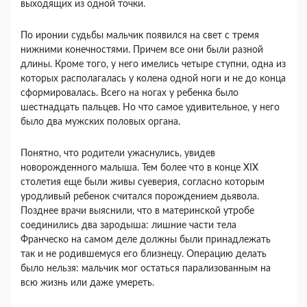
выходящих из одной точки.
По иронии судьбы мальчик появился на свет с тремя
нижними конечностями. Причем все они были разной
длины. Кроме того, у него имелись четыре ступни, одна из
которых располагалась у колена одной ноги и не до конца
сформировалась. Всего на ногах у ребенка было
шестнадцать пальцев. Но что самое удивительное, у него
было два мужских половых органа.
Понятно, что родители ужаснулись, увидев
новорожденного малыша. Тем более что в конце XIX
столетия еще были живы суеверия, согласно которым
уродливый ребенок считался порождением дьявола.
Позднее врачи выяснили, что в материнской утробе
соединились два зародыша: лишние части тела
Франческо на самом деле должны были принадлежать
так и не родившемуся его близнецу. Операцию делать
было нельзя: мальчик мог остаться парализованным на
всю жизнь или даже умереть.