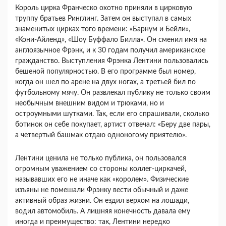
Король цирка Франческо охотно приняли в цирковую
труппу братьев Ринглинг. Затем он выступал в самых
знаменитых цирках того времени: «Барнум и Бейли»,
«Кони-Айленд», «Шоу Буффало Билла». Он сменил имя на
англоязычное Фрэнк, и к 30 годам получил американское
гражданство. Выступления Фрэнка Лентини пользовались
бешеной популярностью. В его программе был номер,
когда он шел по арене на двух ногах, а третьей бил по
футбольному мячу. Он развлекал публику не только своим
необычным внешним видом и трюками, но и
остроумными шутками. Так, если его спрашивали, сколько
ботинок он себе покупает, артист отвечал: «Беру две пары,
а четвертый башмак отдаю одноногому приятелю».
Лентини ценила не только публика, он пользовался
огромным уважением со стороны коллег-циркачей,
называвших его не иначе как «королем». Физические
изъяны не помешали Фрэнку вести обычный и даже
активный образ жизни. Он ездил верхом на лошади,
водил автомобиль. А лишняя конечность давала ему
иногда и преимущество: так, Лентини нередко