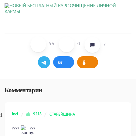
96
0
7
Комментарии
Inci
9213
СТАРЕЙШИНА
???️?
???