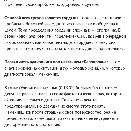
и решения своих проблем по здоровью и судьбе.
Основой всех грехов является гордыня.
Гордыня — это причина
проблем и болезней как одного человека, так и общества в
целом. Тема преодоления гордыни сложна и многогранна. В
своей новой аудиокниге «Исцеление» С.Н. Лазарев в очередной
раз показывает, как может выглядеть гордыня, к чему она
приводит, и что нужно осознать и делать для ее преодоления.
Первая часть аудиокниги под названием «Белокровие»
— это
анализ жизненных ситуаций двух молодых женщин, у которых
диагностировали лейкемию.
В главе «Удивительные сны»
(0.13.02) больная белокровием
девушка рассказывает о своих фантастических снах, которые
ей снились с самого детства. Сны явно о чем-то
предупреждали, но девушка не смогла этого понять.
Изменившись после страшных снов поверхностно, она не
почувствовала, в чем была главная причина ее внутреннего
дисгармоничного состояния.