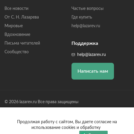
Все новости
Частые вопросы
От С. Н. Лазарева
Где купить
Мировые
help@lazarev.ru
Вдохновение
Поддержка
Письма читателей
Сообщество
help@lazarev.ru
Написать нам
© 2026 lazarev.ru Все права защищены
Лазарев Сергей Николаевич (ИП) ИНН: 782570100635, ОГРНИП:
314784729300600, Р/С: 40802810102570002043,
Банк: ОАО "АЛЬФА-БАНК" БИК: 044525593, К/С:
Продолжая работу с сайтом, Вы даете согласие на
30101810200000000593
использование cookies и обработку