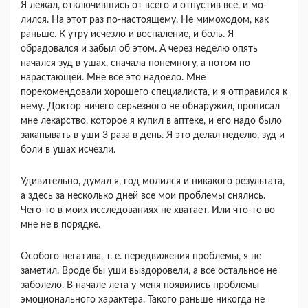
Я ле­жал, отключившись от всего и отпустив все, и мо­
лился. На этот раз по-настоящему. Не мимохо­дом, как
раньше. К утру исчезло и воспаление, и боль. Я
обрадовался и забыл об этом. А через не­делю опять
начался зуд в ушах, сначала понемно­гу, а потом по
нарастающей. Мне все это надоело. Мне
порекомендовали хорошего специалиста, и я отправился к
нему. Доктор ничего серьезного не обнаружил, прописал
мне лекарство, которое я купил в аптеке, и его надо было
закапывать в уши 3 раза в день. Я это делал неделю, зуд и
боли в ушах исчезли.
Удивительно, думал я, год молился и никакого результата,
а здесь за несколько дней все мои проблемы снялись.
Чего-то в моих иссле­дованиях не хватает. Или что-то во
мне не в по­рядке.
Особого негатива, т. е. передвижения пробле­мы, я не
заметил. Вроде бы уши выздоровели, а все остальное не
заболело. В начале лета у меня появились проблемы
эмоционального характера. Такого раньше никогда не