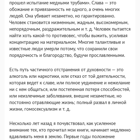
прошел испытание медными трубами». Сла­ва — это
обожание и привязанность не одного, а очень многих
людей. Она убивает незаметно, но гарантированно.
Человек становится низменным, жадным, высокомерным,
непорядочным, раздра­жительным и т. д. Человек пытается
найти хоть какой-то противовес, чтобы выжить, усиливая
концентрацию на материальном. Многие талант­ливые и
известные люди умерли потому, что со­хранили свои
порядочность и благородство, буду­чи прославленными.
Есть путь частичного отстранения от духовно­сти — это
алкоголь или наркотики, или отказ от той деятельности,
которая ведет к славе, или пол­ное уединение и нежелание
ни с кем общаться, или постепенная потеря способностей,
или неизле­чимые заболевания, внешне незаметные, но
посто­янно отравляющие жизнь; полный развал в лич­ной
жизни, гомосексуализм и т. д.
Несколько лет назад я почувствовал, как уси­ленное
внимание тех, кто прочитал мои книги, начинает медленно
вдавливать меня в землю. Пер­вые годы положение