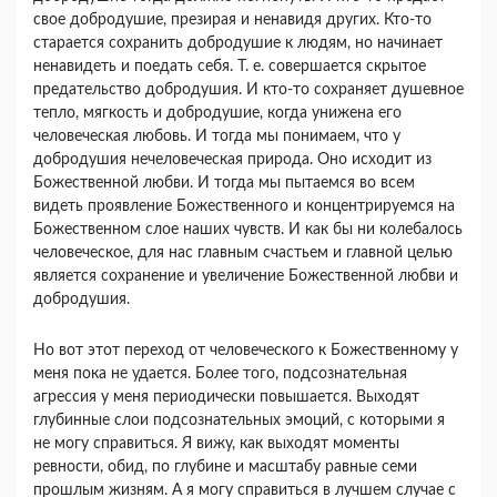
свое доб­родушие, презирая и ненавидя других. Кто-то
ста­рается сохранить добродушие к людям, но начи­нает
ненавидеть и поедать себя. Т. е. совершается скрытое
предательство добродушия. И кто-то со­храняет душевное
тепло, мягкость и добродушие, когда унижена его
человеческая любовь. И тогда мы понимаем, что у
добродушия нечеловеческая природа. Оно исходит из
Божественной любви. И тогда мы пытаемся во всем
видеть проявление Божественного и концентрируемся на
Божествен­ном слое наших чувств. И как бы ни колебалось
человеческое, для нас главным счастьем и главной целью
является сохранение и увеличение Божест­венной любви и
добродушия.
Но вот этот переход от человеческого к Божест­венному у
меня пока не удается. Более того, под­сознательная
агрессия у меня периодически повы­шается. Выходят
глубинные слои подсознатель­ных эмоций, с которыми я
не могу справиться. Я вижу, как выходят моменты
ревности, обид, по глубине и масштабу равные семи
прошлым жиз­ням. А я могу справиться в лучшем случае с