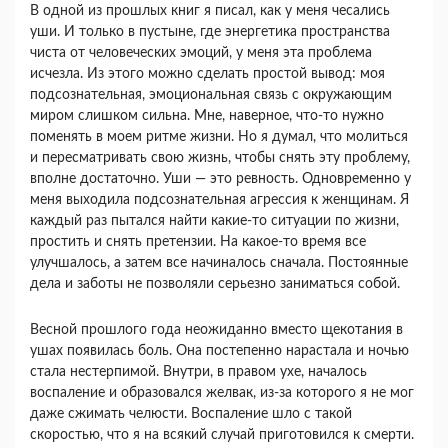
В одной из прошлых книг я писал, как у меня чесались
уши. И только в пустыне, где энергетика пространства
чиста от человеческих эмоций, у меня эта проблема
исчезла. Из этого можно сде­лать простой вывод: моя
подсознательная, эмоци­ональная связь с окружающим
миром слишком сильна. Мне, наверное, что-то нужно
поменять в моем ритме жизни. Но я думал, что молиться
и пе­ресматривать свою жизнь, чтобы снять эту проб­лему,
вполне достаточно. Уши — это ревность. Одновременно у
меня выходила подсознательная агрессия к женщинам. Я
каждый раз пытался най­ти какие-то ситуации по жизни,
простить и снять претензии. На какое-то время все
улучшалось, а затем все начиналось сначала. Постоянные
дела и заботы не позволяли серьезно заниматься собой.
Весной прошлого года неожиданно вместо ще­котания в
ушах появилась боль. Она постепенно нарастала и ночью
стала нестерпимой. Внутри, в правом ухе, началось
воспаление и образовался желвак, из-за которого я не мог
даже сжимать че­люсти. Воспаление шло с такой
скоростью, что я на всякий случай приготовился к смерти.