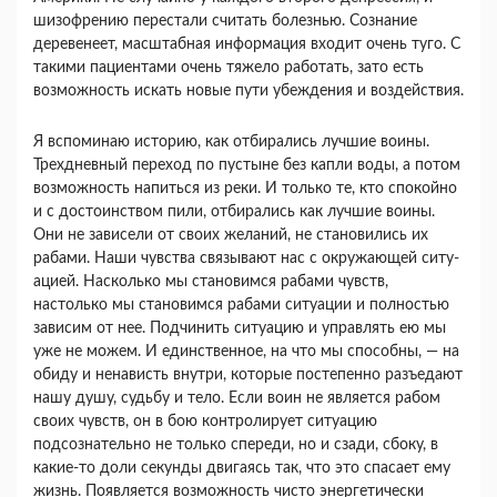
шизофрению перестали счи­тать болезнью. Сознание
деревенеет, масштабная информация входит очень туго. С
такими пациен­тами очень тяжело работать, зато есть
возмож­ность искать новые пути убеждения и воздей­ствия.
Я вспоминаю историю, как отбирались лучшие воины.
Трехдневный переход по пустыне без кап­ли воды, а потом
возможность напиться из реки. И только те, кто спокойно
и с достоинством пили, отбирались как лучшие воины.
Они не зависели от своих желаний, не становились их
рабами. Наши чувства связывают нас с окружающей ситу­
ацией. Насколько мы становимся рабами чувств,
настолько мы становимся рабами ситуации и пол­ностью
зависим от нее. Подчинить ситуацию и управлять ею мы
уже не можем. И единственное, на что мы способны, — на
обиду и ненависть внутри, которые постепенно разъедают
нашу душу, судьбу и тело. Если воин не является рабом
своих чувств, он в бою контролирует ситуацию
подсознательно не только спереди, но и сзади, сбоку, в
какие-то доли секунды двигаясь так, что это спасает ему
жизнь. Появляется возможность чисто энергетически