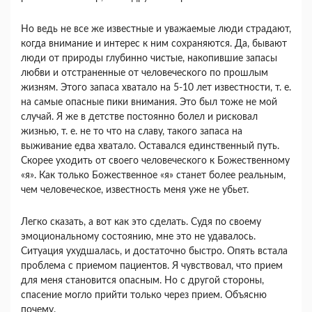
Но ведь не все же известные и уважаемые люди страдают,
когда внимание и интерес к ним сохра­няются. Да, бывают
люди от природы глубинно чистые, накопившие запасы
любви и отстранен­ные от человеческого по прошлым
жизням. Этого запаса хватало на 5-10 лет известности, т. е.
на самые опасные пики внимания. Это был тоже не мой
случай. Я же в детстве постоянно болел и рис­ковал
жизнью, т. е. не то что на славу, такого запаса на
выживание едва хватало. Оставался единственный путь.
Скорее уходить от своего че­ловеческого к Божественному
«я». Как только Божественное «я» станет более реальным,
чем че­ловеческое, известность меня уже не убьет.
Легко сказать, а вот как это сделать. Судя по своему
эмоциональному состоянию, мне это не удавалось.
Ситуация ухудшалась, и достаточно быстро. Опять встала
проблема с приемом пациен­тов. Я чувствовал, что прием
для меня становится опасным. Но с другой стороны,
спасение могло прийти только через прием. Объясню
почему.