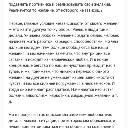
подавлять противника и реа­лизовывать свои желания.
Реализуется то жела­ние, от которого не зависишь.
Первое, главное условие независимости от свое­го желания
— это найти другую точку опоры. Ра­ньше люди так и
делали. Унижена любовь, жела­ние создать семью, человек
начинает жить рабо­той, карьерой, способностями. Но чем
дальше мы идем, тем больше обобщаются все наши
желания, и мы начинаем замечать, что внутри они все
связа­ны и исходят из человеческой любви. И в конце
концов наше бегство по нашим чувствам приводит нас в
тупик, и мы понимаем, что никакой перенос с одного
желания на другое не уменьшает нашей зависимости от
чувств, и мы все сильнее погружа­емся в человеческое. И
тогда оно начинает распа­даться. Начинаются несчастья,
болезни, алкого­лизм, наркотики, извращения желаний и т.
д.
Но в процессе этих поисков мы замечаем любо­пытную
деталь. Бывают ситуации, при которых мы обижаемся, и
нужно концентрироваться не на обиде, а на сохранении