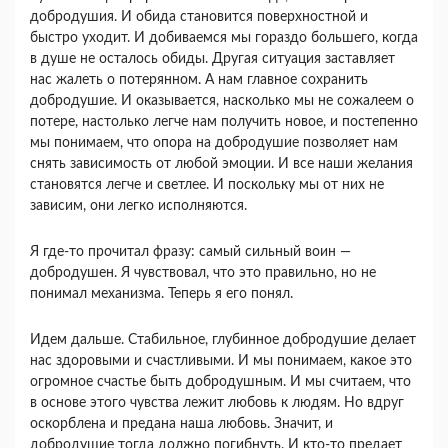
добродушия. И обида ста­новится поверхностной и
быстро уходит. И доби­ваемся мы гораздо большего, когда
в душе не осталось обиды. Другая ситуация заставляет
нас жалеть о потерянном. А нам главное сохранить
добродушие. И оказывается, насколько мы не со­жалеем о
потере, настолько легче нам получить новое, и постепенно
мы понимаем, что опора на добродушие позволяет нам
снять зависимость от любой эмоции. И все наши желания
становятся легче и светлее. И поскольку мы от них не
зави­сим, они легко исполняются.
Я где-то прочитал фразу: самый сильный воин —
добродушен. Я чувствовал, что это пра­вильно, но не
понимал механизма. Теперь я его понял.
Идем дальше. Стабильное, глубинное доброду­шие делает
нас здоровыми и счастливыми. И мы понимаем, какое это
огромное счастье быть добро­душным. И мы считаем, что
в основе этого чувст­ва лежит любовь к людям. Но вдруг
оскорблена и предана наша любовь. Значит, и
добродушие то­гда должно погибнуть. И кто-то предает