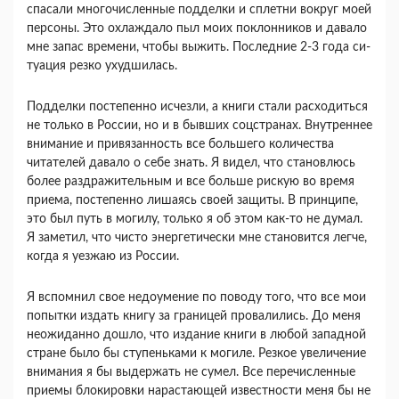
спасали многочисленные под­делки и сплетни вокруг моей
персоны. Это охлаж­дало пыл моих поклонников и давало
мне запас времени, чтобы выжить. Последние 2-3 года си­
туация резко ухудшилась.
Подделки постепенно исчезли, а книги стали расходиться
не только в России, но и в бывших соцстранах. Внутреннее
внимание и привязан­ность все большего количества
читателей давало о себе знать. Я видел, что становлюсь
более раздра­жительным и все больше рискую во время
приема, постепенно лишаясь своей защиты. В принципе,
это был путь в могилу, только я об этом как-то не думал.
Я заметил, что чисто энергетически мне становится легче,
когда я уезжаю из России.
Я вспомнил свое недоумение по поводу того, что все мои
попытки издать книгу за границей провалились. До меня
неожиданно дошло, что из­дание книги в любой западной
стране было бы ступеньками к могиле. Резкое увеличение
внима­ния я бы выдержать не сумел. Все перечисленные
приемы блокировки нарастающей известности ме­ня бы не