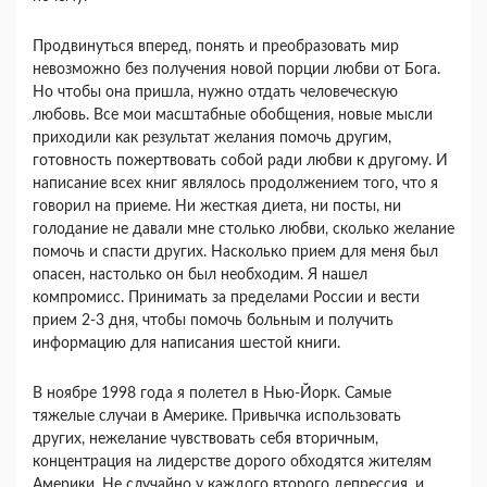
Продвинуться вперед, понять и преобразовать мир
невозможно без получения новой порции любви от Бога.
Но чтобы она пришла, нужно от­дать человеческую
любовь. Все мои масштабные обобщения, новые мысли
приходили как резуль­тат желания помочь другим,
готовность пожертво­вать собой ради любви к другому. И
написание всех книг являлось продолжением того, что я
го­ворил на приеме. Ни жесткая диета, ни посты, ни
голодание не давали мне столько любви, сколько желание
помочь и спасти других. Насколько при­ем для меня был
опасен, настолько он был необхо­дим. Я нашел
компромисс. Принимать за предела­ми России и вести
прием 2-3 дня, чтобы помочь больным и получить
информацию для написания шестой книги.
В ноябре 1998 года я полетел в Нью-Йорк. Са­мые
тяжелые случаи в Америке. Привычка испо­льзовать
других, нежелание чувствовать себя вто­ричным,
концентрация на лидерстве дорого обхо­дятся жителям
Америки. Не случайно у каждого второго депрессия, и