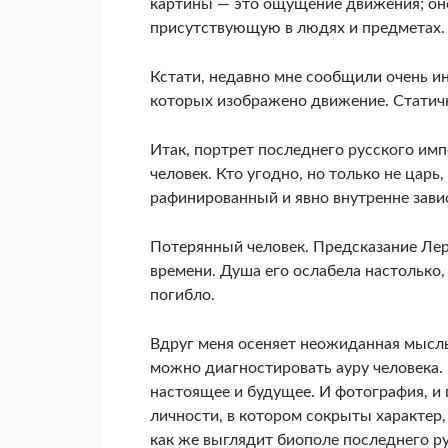
картины — это ощущение движения; оно
присутствующую в людях и пред­метах.
Кстати, недавно мне сообщили очень ин
которых изображено движение. Статич­
Итак, портрет последнего русского имп
человек. Кто угодно, но только не цар
рафинированный и явно внутренне зав
Потерянный человек. Предсказание Лерм
времени. Душа его ослабела настолько,
погибло.
Вдруг меня осеняет неожиданная мысль:
можно диагностировать ауру человека. 
настоящее и будущее. И фотография, 
личности, в котором сокрыты характер,
как же выглядит биополе послед­него р