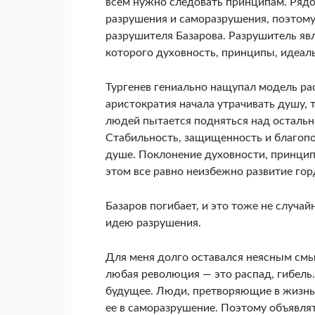
всем нужно следовать принципам. Рядо
разрушения и саморазрушения, поэтому
разрушителя Базарова. Разрушитель яв
которого духовность, принципы, идеал
Тургенев гениально нащупал модель рас
аристократия начала утрачивать душу, т
людей пытается подняться над остальны
Стабильность, защищенность и благопол
душе. Поклонение духовности, принцип
этом все равно неизбежно развитие го
Базаров погибает, и это тоже не случа
идею разрушения.
Для меня долго оставался неясным смы
любая революция — это распад, гибель.
будущее. Люди, претворяющие в жизнь
ее в саморазрушение. Поэтому объяв­ля