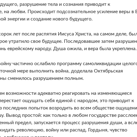
будущего, разрушение тела и сознания приводит к
, на любви. Происходит подсознательное усиление веры в 
ой энергии и создание нового буду­щего.
орок лет после распятия Иисуса Христа, на самом деле, бы
рое утратило свое будущее. Последовавшее затем раз­руше
нь еврейскому народу. Душа ожила, и вера была укреплена.
ойну частично ослабило программу самоликвидации це­лог
таточ­ной мере выполнить война, доделала Октябрьская
аны смени­лось разрушением полным.
зм воз­можности адекватно реагировать на изменяющие­ся
 переста­ет ощущать себя единой с народом, это приводит к
из послед­них попыток возродить во всем обществе ощуще­н
у. Вывод простой: как только в любом государстве расслое
енный предел, запускается процесс разрушения души, а всл
идать революцию, войну или распад. Горды­ня, чувство