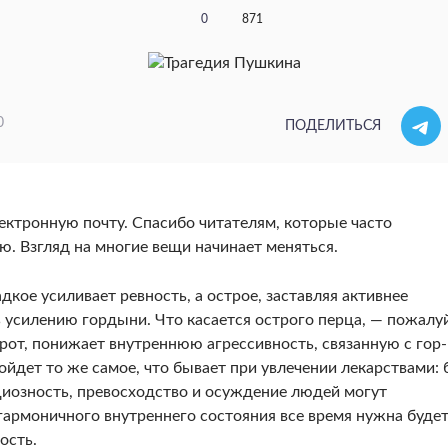
0
871
0
ПОДЕЛИТЬСЯ
ктрон­ную почту. Спасибо читателям, которые часто
 Взгляд на многие вещи начинает меняться.
адкое усиливает ревность, а острое, заставляя активнее
 усилению гордыни. Что касается острого перца, — пожалуй
рот, пони­жает внутреннюю агрессивность, связанную с гор­
ойдет то же самое, что бывает при увлечении лекарствами: 
иоз­ность, превосходство и осуждение людей могут
гармонич­ного внутреннего состояния все время нужна бу­де
ость.