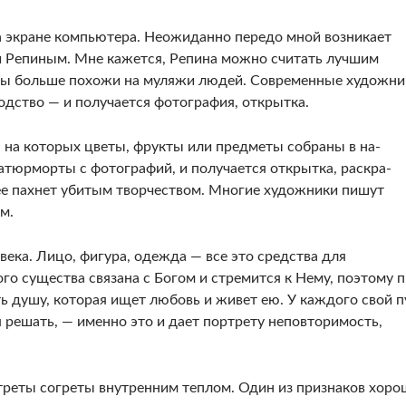
а экране компьютера. Неожиданно передо мной возникает
 Репи­ным. Мне кажется, Репина можно считать луч­шим
ты больше похожи на муляжи людей. Современные художни
одство — и получается фотография, открытка.
 на ко­торых цветы, фрукты или предметы собраны в на­
тюрмор­ты с фотографий, и получается открытка, раскра­
нее пахнет убитым творчеством. Многие художники пишут
м.
ека. Лицо, фигура, одежда — все это средства для
 сущест­ва связана с Богом и стремится к Нему, поэтому 
 душу, которая ищет любовь и живет ею. У каждо­го свой п
ся решать, — именно это и дает портрету непо­вторимость,
ртреты согреты внутренним теплом. Один из признаков хоро