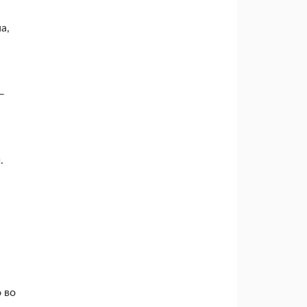
а,
—
.
 во