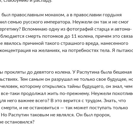
ю, слабоумию и распаду.
н был православным монахом, а в православии гордыня
чил семью русского императора. Неужели он так и не смог
нергетику? Вспоминаю одну из фотографий старца и автома­
блюдает­ся смерть потомков до 11 колена, причем это связа
же явилось причиной такого страшного вреда, нанесенного
концентрация на желаниях, на потребностях тела. Я пытаю
ы про­кляты до девятого колена. У Распутина была бе­шеная
ь­ствиях. Тем самым он разрушал не только свое бу­дущее, н
человек, которому открылись тайны будуще­го, он знал, чем
но все-таки продолжал жить по-прежнему. Неужели похотлив
ля него важнее всего? В это верится с трудом. Знать, что
смерти, и не остановиться — так мо­жет поступать только
Но Распутин таковым не являлся. Он был пророк,
не остановился?