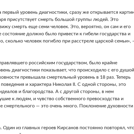
 пер­вый уровень диагностики, сразу же открывается картин
царя присутствует смерть большой группы людей. Это
 вижу смерть еще семи человек. Это, вероятно, он сам и его
е со­стояние должно было привести к гибели государ­ства и
но, сколько человек погибло при расстреле царской семьи», 
управ­лявшего российским государством, было крайне
ень диа­гностики показывает, что происходило с его ду­шой
хов­ности превышала смертельный уровень в 18 раз. Теперь
о­ведения и характера Николая II. С одной сторо­ны, это
деалов и благородства. А с другой стороны, в нем
ушие к людям, и чувство собственного превосходства и
е смер­тельного — это очень много. Поклонение духовно­сти
 Один из главных героев Кирсанов постоянно повторял, что