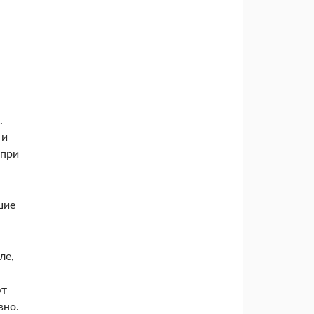
.
 и
 при
шие
ле,
ют
вно.