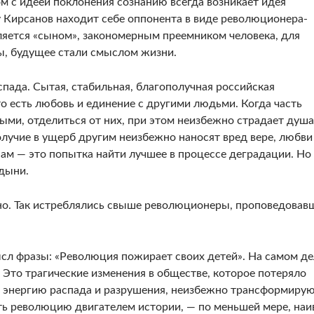
м с идеей поклонения сознанию всегда возникает идея
 Кирсанов находит себе оппонента в виде революционера-
ляется «сы­ном», закономерным преемником человека, для
ы, будущее стали смыслом жизни.
пада. Сытая, стабильная, благополучная российская
о есть лю­бовь и единение с другими людьми. Когда часть
ми, отде­литься от них, при этом неизбежно страдает душа
учие в ущерб другим неизбежно наносят вред вере, люб­ви
ам — это попытка найти лучшее в процессе деградации. Но
рдыни.
йно. Так истреблялись свыше революционеры, проповедо­вав
сл фра­зы: «Революция пожирает своих детей». На самом де
 Это трагические изменения в обществе, которое поте­ряло
 энергию распада и разрушения, неизбежно транс­формиру
ть революцию двигателем истории, — по мень­шей мере, наи