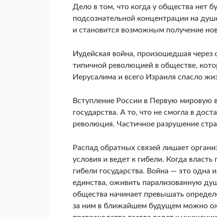
Дело в том, что когда у обще­ства нет 
подсознательной концентрации на душе
и становится возможным по­лучение нов
Иудейская война, произошедшая через с
типичной революцией в обществе, кото
Иерусалима и всего Израиля спасло жиз
Вступление России в Первую мировую в
государства. А то, что не смогла в дос
революция. Частичное разрушение стр
Распад обратных связей лишает органи
условия и ведет к гибели. Когда власть
гибели государства. Война — это одна 
единства, оживить парализованную душ
общества начинает превышать опреде­л
за ним в ближайшем будущем мож­но ож