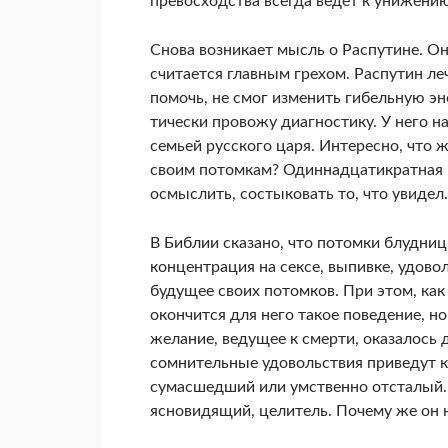
превосходства всегда ведет к униже­ни
Снова возникает мысль о Распутине. О
считается главным грехом. Распутин ле
помочь, не смог изменить гибельную э
тически провожу диагностику. У него на
семьей русского царя. Интересно, что 
своим потомкам? Одиннадцатикрат­ная 
осмыслить, состыковать то, что увидел.
В Библии сказано, что потомки блудниц
концентрация на сексе, выпивке, удовол
будущее своих потомков. При этом, как 
окончится для него такое поведе­ние, 
желание, ведущее к смерти, оказалось д
сомнительные удовольствия приведут к 
сумасшедший или умственно отсталый. 
ясновидящий, целитель. Почему же он 