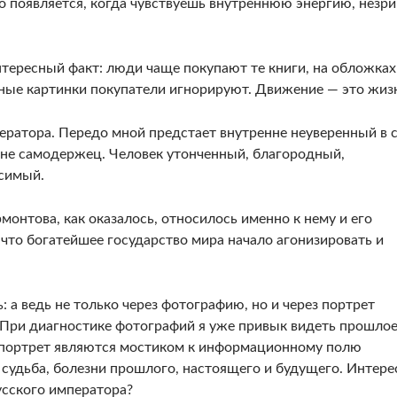
 появляется, когда чувствуешь внутреннюю энер­гию, незр
терес­ный факт: люди чаще покупают те книги, на об­ложках
ные картинки покупатели игнорируют. Движе­ние — это жиз
ератора. Передо мной предстает внутренне неуверенный в 
ь, не самодержец. Человек утонченный, благородный,
исимый.
онтова, как оказалось, относилось именно к нему и его
 что бога­тейшее государство мира начало агонизировать и
 а ведь не только через фотографию, но и через портрет
При диа­гностике фотографий я уже привык видеть про­шлое
и портрет являются мостиком к информационному полю
 судьба, болезни прошлого, настоящего и будуще­го. Интере
усского императора?