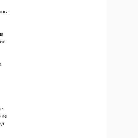
Бога
ла
ние
о
ие
ние
ед