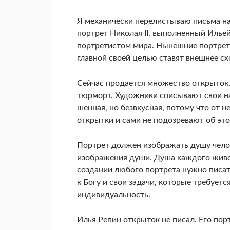
Я механически перелистываю письма н
портрет Николая II, выполненный Ильей
портретистом мира. Нынешние портре
главной своей целью ставят внешнее сх
Сейчас продается множество открыток,
тюрморт. Художники списывают свои на
шенная, но безвкусная, потому что от 
открытки и сами не подозревают об это
Портрет должен изображать душу челов
изображения души. Душа каждого живого
создании любого портрета нужно писать
к Богу и свои задачи, которые требу­ет
индивидуальность.
Илья Репин открыток не писал. Его по