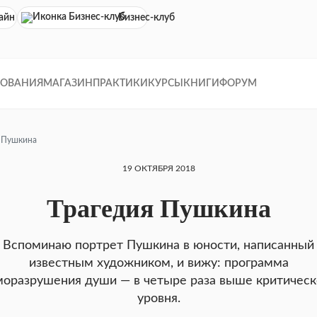
айн кинотеатр
Бизнес-клуб
ДОВАНИЯ
МАГАЗИН
ПРАКТИКИ
КУРСЫ
КНИГИ
ФОРУМ
 Пушкина
19 ОКТЯБРЯ 2018
Трагедия Пушкина
Вспоминаю портрет Пушкина в юности, написан­ный
известным художником, и вижу: программа
моразрушения души — в четыре раза выше кри­тическ
уровня.