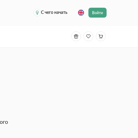
С чего начать
Войти
ого