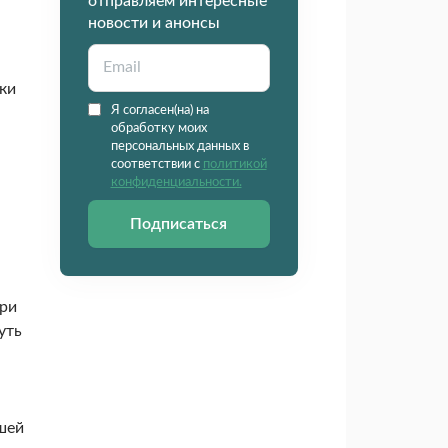
отправляем интересные
новости и анонсы
ки
Я согласен(на) на
обработку моих
персональных данных в
соответствии с
политикой
конфиденциальности.
Подписаться
при
уть
шей