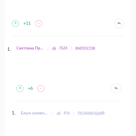
+
-
+11
Светлана Прилуцкая
7624
ФИЛОСОФ
+
-
+6
Ёльга солнечный заяц
456
ПОЗНАЮЩИЙ