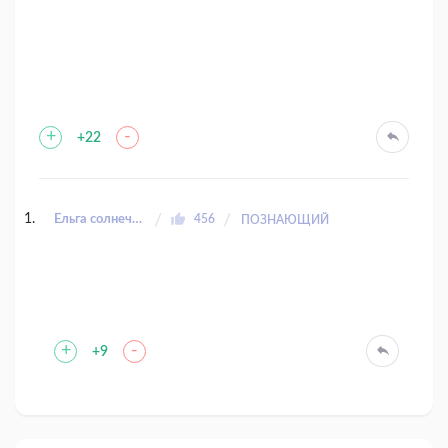
+
-
+22
Ёльга солнечный заяц
456
ПОЗНАЮЩИЙ
+
-
+9