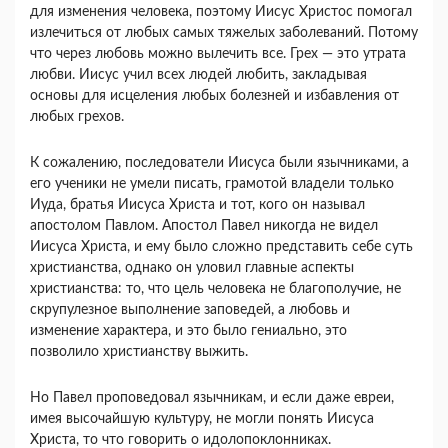
для изменения человека, поэтому Иисус Христос помогал
излечиться от любых самых тяжелых заболеваний. Потому
что через любовь можно вылечить все. Грех — это утрата
любви. Иисус учил всех людей любить, закладывая
основы для исцеления любых болезней и избавления от
любых грехов.
К сожалению, последователи Иисуса были язычниками, а
его ученики не умели писать, грамотой владели только
Иуда, братья Иисуса Христа и тот, кого он называл
апостолом Павлом. Апостол Павел никогда не видел
Иисуса Христа, и ему было сложно представить себе суть
христианства, однако он уловил главные аспекты
христианства: то, что цель человека не благополучие, не
скрупулезное выполнение заповедей, а любовь и
изменение характера, и это было гениально, это
позволило христианству выжить.
Но Павел проповедовал язычникам, и если даже евреи,
имея высочайшую культуру, не могли понять Иисуса
Христа, то что говорить о идолопоклонниках.