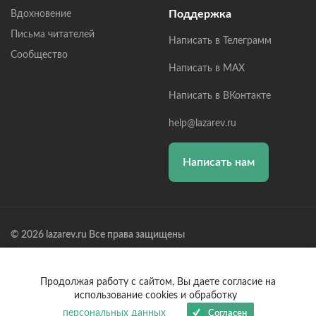
Поддержка
Вдохновение
Письма читателей
Написать в Телеграмм
Сообщество
Написать в MAX
Написать в ВКонтакте
help@lazarev.ru
Написать нам
© 2026 lazarev.ru Все права защищены
Лазарев Сергей Николаевич (ИП) ИНН: 782570100635, ОГРНИП:
314784729300600, Р/С: 40802810102570002043,
Банк: ОАО "АЛЬФА-БАНК" БИК: 044525593, К/С:
Продолжая работу с сайтом, Вы даете согласие на
30101810200000000593
использование cookies и обработку
персональных данных
Согласен