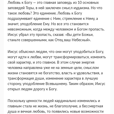
Любовь к Богу — это главная заповедь из 10 основных
заповедей Торы, в ней заключен смысл иудаизма. Но что
такое любовь? Это единение. Любовь к Богу
подразумевает единение с Ним, стремление к Нему, а
значит, уподобление Ему. Но все это становится
невозможным, когда между человеком и Богом пропасть.
Иисус убрал эту пропасть, сказав: «Вы дети Божьи,
станьте совершенными, как Отец ваш Небесный».
Иисус объяснил людям, что они могут уподобиться Богу,
могут идти к любви, могут трансформироваться, изменять
свой характер, и это главное. В этом случае энергия
человека направлена уже не на земные цели, смыслом
жизни становятся не богатство, власть и удовольствия, а
трансформация души, изменение характера в лучшую
сторону, уподобление Всевышнему. Таким образом, Иисус
открыл людям дорогу к Богу.
Поскольку ценности людей кардинально изменились и
главным стала не жизнь, не благополучие, а бессмертная
душа и вечная любовь, то появились новые возможности