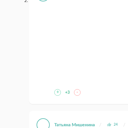
+
-
+3
Татьяна Мишенина
24