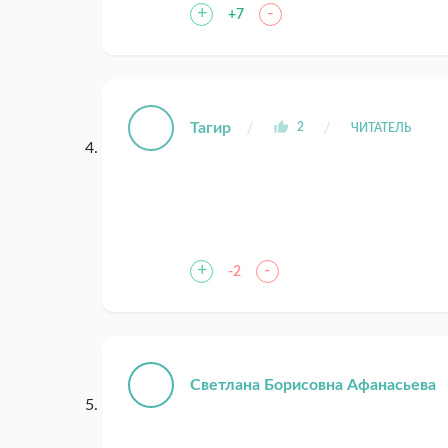
+
-
+7
Тагир
2
ЧИТАТЕЛЬ
+
-
-2
Светлана Борисовна Афанасьева