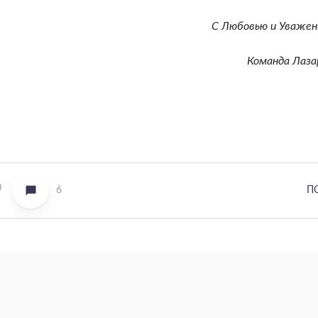
С Любовью и Уважен
Команда Лаза
0
6
П