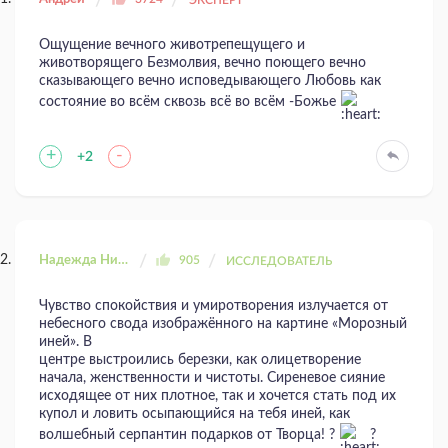
ЭКСПЕРТ
Ощущение вечного животрепещущего и
животворящего Безмолвия, вечно поющего вечно
сказывающего вечно исповедывающего Любовь как
состояние во всём сквозь всё во всём -Божье
+
-
+2
Надежда Николаевна
905
ИССЛЕДОВАТЕЛЬ
Чувство спокойствия и умиротворения излучается от
небесного свода изображённого на картине «Морозный
иней». В
центре выстроились березки, как олицетворение
начала, женственности и чистоты. Сиреневое сияние
исходящее от них плотное, так и хочется стать под их
купол и ловить осыпающийся на тебя иней, как
волшебный серпантин подарков от Творца! ?
?