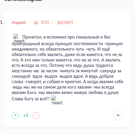
Андрей
3725
ЭКСПЕРТ
Прочитал, и вспомнил про гениальный и без
проигрышный всегда принцип постепенности -принцип
ежедневного, но обязательного чуть -чуть. И ещё
обязательно себя хвалить, даже если кажется, что не за
что. А это нам только кажется, что не за что. А хвалить
есть всегда за что. Потому что ведь душа трудится
неустанно час за часом -минута за минутой -секунда за
секундой -вдох -выдох -выдох вдох. А ведь доброе
слово -говорят, и собаке и приятно. А когда хвалим себя
-ведь мы же на самом деле кого хвалим -мы всегда
хвалим Бога -мы хвалим вечно живую любовь в душе:
Слава Богу за всё??
+
-
+3